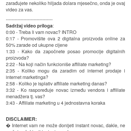
zarađujete nekoliko hiljada dolara mjesečno, onda je ovaj
video za vas.
--------------------------------
Sadržaj video priloga
:
0:00 - Treba li vam novac? INTRO
0:17 - Promovišite ova 2 digitalna proizvoda online za
50% zarade od ukupne cijene
1:33 - Kako da započnete posao promocije digitalnih
proizvoda?
2:22 - Na koji način funkcioniše affiliate marketing?
2:35 - Koliko mogu da zaradim od internet prodaje i
internet marketinga?
2:58 - Koliko je isplativ affiliate marketing danas?
3:32 - Ko raspoređuje novac između vendora i affiliate
menadžera tj. vas?
3:43 - Affiliate marketing u 4 jednostavna koraka
DISCLAIMER:
� Internet vam ne može donijeti instant novac, dakle, ne