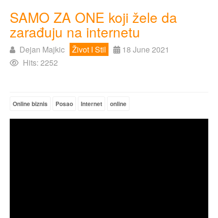
SAMO ZA ONE koji žele da
zarađuju na internetu
Dejan Majkic
Život I Stil
18 June 2021
Hits: 2252
Online biznis
Posao
Internet
online