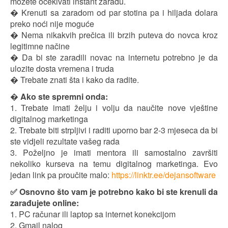
možete očekivati instant zaradu.
� Krenuti sa zaradom od par stotina pa i hiljada dolara
preko noći nije moguće
� Nema nikakvih prečica ili brzih puteva do novca kroz
legitimne načine
� Da bi ste zaradili novac na internetu potrebno je da
ulozite dosta vremena i truda
� Trebate znati šta i kako da radite.
�
Ako ste spremni onda:
1. Trebate imati želju i volju da naučite nove vještine
digitalnog marketinga
2. Trebate biti strpljivi i raditi uporno bar 2-3 mjeseca da bi
ste vidjeli rezultate vašeg rada
3. Poželjno je imati mentora ili samostalno završiti
nekoliko kurseva na temu digitalnog marketinga. Evo
jedan link pa proučite malo:
https://linktr.ee/dejansoftware
✅ Osnovno što vam je potrebno kako bi ste krenuli da
zarađujete online:
1. PC računar ili laptop sa internet konekcijom
2. Gmail nalog