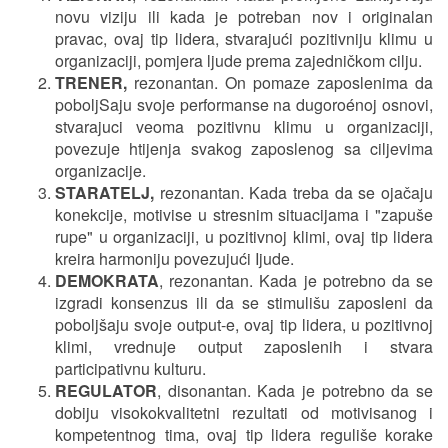
novu viziju ili kada je potreban nov i originalan
pravac, ovaj tip lidera, stvarajući pozitivniju klimu u
organizaciji, pomjera ljude prema zajedničkom cilju.
TRENER,
rezonantan. On pomaze zaposlenima da
poboljSaju svoje performanse na dugoroénoj osnovi,
stvarajuci veoma pozitivnu klimu u organizaciji,
povezuje htijenja svakog zaposlenog sa ciljevima
organizacije.
STARATELJ,
rezonantan. Kada treba da se ojačaju
konekcije, motivise u stresnim situacijama i "zapuše
rupe" u organizaciji, u pozitivnoj klimi, ovaj tip lidera
kreira harmoniju povezujući Ijude.
DEMOKRATA
, rezonantan. Kada je potrebno da se
izgradi konsenzus ili da se stimulišu zaposleni da
poboljšaju svoje output-e, ovaj tip lidera, u pozitivnoj
klimi, vrednuje output zaposlenih i stvara
participativnu kulturu.
REGULATOR
, disonantan. Kada je potrebno da se
dobiju visokokvalitetni rezultati od motivisanog i
kompetentnog tima, ovaj tip lidera reguliše korake