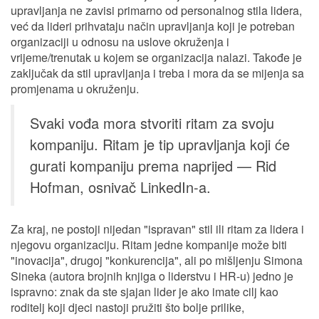
upravljanja ne zavisi primarno od personalnog stila lidera,
već da lideri prihvataju način upravljanja koji je potreban
organizaciji u odnosu na uslove okruženja i
vrijeme/trenutak u kojem se organizacija nalazi. Takođe je
zaključak da stil upravljanja i treba i mora da se mijenja sa
promjenama u okruženju.
Svaki vođa mora stvoriti ritam za svoju
kompaniju. Ritam je tip upravljanja koji će
gurati kompaniju prema naprijed — Rid
Hofman, osnivač LinkedIn-a.
Za kraj, ne postoji nijedan "ispravan" stil ili ritam za lidera i
njegovu organizaciju. Ritam jedne kompanije može biti
"inovacija", drugoj "konkurencija", ali po mišljenju Simona
Sineka (autora brojnih knjiga o liderstvu i HR-u) jedno je
ispravno: znak da ste sjajan lider je ako imate cilj kao
roditelj koji djeci nastoji pružiti što bolje prilike,