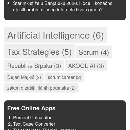
Starlink stiže u Banjaluku 2026. Hoće li konačno
riješiti problem lošeg interneta izvan grada?
Artificial Intelligence (6)
Tax Strategies (5)
Scrum (4)
Republika Srpska (3)
AKOOL AI (3)
Dejan Majkić (2)
scrum career (2)
zakon o zaštiti ličnih podataka (2)
Free Online Apps
Percent Calculator
Text Case Converter