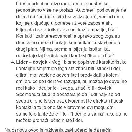
lideri otuđeni od niže rangiranih zaposlenika
jednostavno više ne prolazi. Autoritet i poštovanje ne
dolazi od "nedodirljivih likova iz sjene", već od onih
koji se uključuju u potrebe i živote zaposlenih,
klijenata i saradnika. Javnost traži empatiju, lični
Kontakt i zainteresovanost, a upravo zbog toga su
društvene mreže i onlajn komunikacija stavijene u
drugi plan. Njima, prema mišljenju ispitanika,
nedostaje taj tradicionalni kontakt "licem u lice".
Lider = čovjek -
Mogli bismo popisivati karakteristike
i detaljne smjernice toga šta znači biti istinski lider,
citirati motivacione govornike i predviđati u kojem
smijeru će se liderstvo razvijati, ali možda je dovoljno
reći kako lider, prije - svega, znači biti - čovjek.
Spomenuta studija dokazala je da ljudi najviše od
svega cijene iskrenost, otvorenost te direktan ljudski
kontakt, a to je ono što vjerovatno svi mogu dati,
samo je pitanje žele li to - "lider je u vama", ako ga ne
možete pronaći, očito niste lider.
Na osnovu ovog istraživanja zaključeno je da način