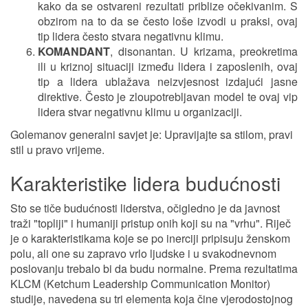
kako da se ostvareni rezultati priblize očekivanim. S
obzirom na to da se često loše izvodi u praksi, ovaj
tip lidera često stvara negativnu klimu.
KOMANDANT
, disonantan. U krizama, preokretima
ili u kriznoj situaciji između lidera i zaposlenih, ovaj
tip a lidera ublažava neizvjesnost izdajući jasne
direktive. Često je zloupotrebljavan model te ovaj vip
lidera stvar negativnu klimu u organizaciji.
Golemanov generalni savjet je: Upravijajte sa stilom, pravi
stil u pravo vrijeme.
Karakteristike lidera budućnosti
Sto se tiče budućnosti liderstva, očigledno je da javnost
traži "topliji" i humaniji pristup onih koji su na "vrhu". Riječ
je o karakteristikama koje se po inerciji pripisuju ženskom
polu, ali one su zapravo vrlo ljudske i u svakodnevnom
poslovanju trebalo bi da budu normalne. Prema rezultatima
KLCM (Ketchum Leadership Communication Monitor)
studije, navedena su tri elementa koja čine vjerodostojnog