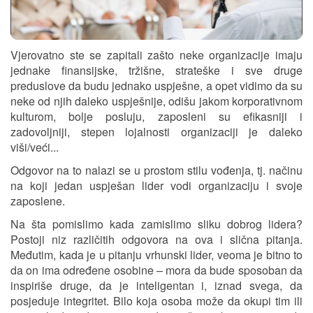
Vjerovatno ste se zapitali zašto neke organizacije imaju
jednake finansijske, tržišne, strateške i sve druge
preduslove da budu jednako uspješne, a opet vidimo da su
neke od njih daleko uspješnije, odišu jakom korporativnom
kulturom, bolje posluju, zaposleni su efikasniji i
zadovoljniji, stepen lojalnosti organizaciji je daleko
viši/veći...
Odgovor na to nalazi se u prostom stilu vođenja, tj. načinu
na koji jedan uspješan lider vodi organizaciju i svoje
zaposlene.
Na šta pomislimo kada zamislimo sliku dobrog lidera?
Postoji niz različitih odgovora na ova i slična pitanja.
Međutim, kada je u pitanju vrhunski lider, veoma je bitno to
da on ima određene osobine – mora da bude sposoban da
inspiriše druge, da je inteligentan i, iznad svega, da
posjeduje integritet. Bilo koja osoba može da okupi tim ili