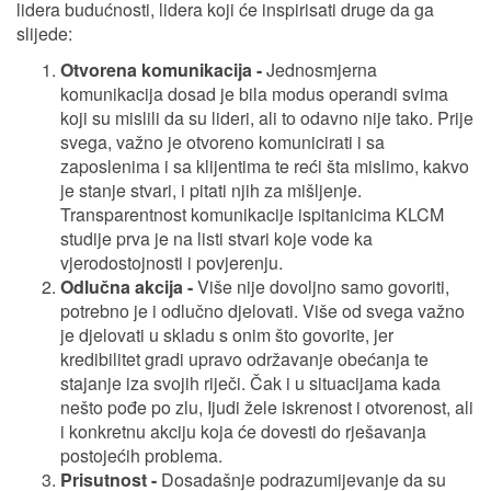
lidera budućnosti, lidera koji će inspirisati druge da ga
slijede:
Otvorena komunikacija -
Jednosmjerna
komunikacija dosad je bila modus operandi svima
koji su mislili da su lideri, ali to odavno nije tako. Prije
svega, važno je otvoreno komunicirati i sa
zaposlenima i sa klijentima te reći šta mislimo, kakvo
je stanje stvari, i pitati njih za mišljenje.
Transparentnost komunikacije ispitanicima KLCM
studije prva je na listi stvari koje vode ka
vjerodostojnosti i povjerenju.
Odlučna akcija -
Više nije dovoljno samo govoriti,
potrebno je i odlučno djelovati. Više od svega važno
je djelovati u skladu s onim što govorite, jer
kredibilitet gradi upravo održavanje obećanja te
stajanje iza svojih riječi. Čak i u situacijama kada
nešto pođe po zlu, Ijudi žele iskrenost i otvorenost, ali
i konkretnu akciju koja će dovesti do rješavanja
postojećih problema.
Prisutnost -
Dosadašnje podrazumijevanje da su