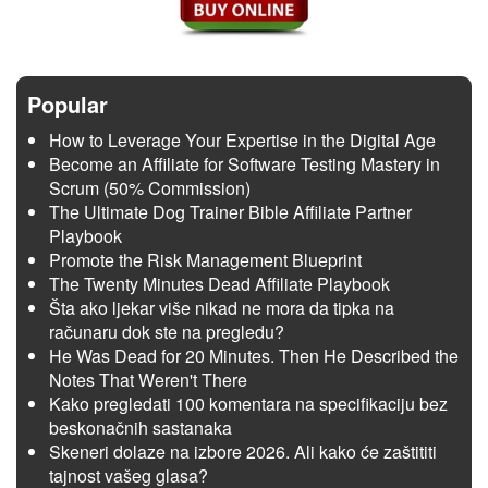
Popular
How to Leverage Your Expertise in the Digital Age
Become an Affiliate for Software Testing Mastery in
Scrum (50% Commission)
The Ultimate Dog Trainer Bible Affiliate Partner
Playbook
Promote the Risk Management Blueprint
The Twenty Minutes Dead Affiliate Playbook
Šta ako ljekar više nikad ne mora da tipka na
računaru dok ste na pregledu?
He Was Dead for 20 Minutes. Then He Described the
Notes That Weren't There
Kako pregledati 100 komentara na specifikaciju bez
beskonačnih sastanaka
Skeneri dolaze na izbore 2026. Ali kako će zaštititi
tajnost vašeg glasa?