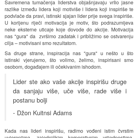
Savremena tumačenja liderstva objašnjavaju vrIio jasne
razlike između lidera koji motiviše i lidera koji inspiriše te
podvlače da pravi, istinski sjajan lider prije svega inspiriše.
U korijenu riječi motivacija je motiv, što podrazumijeva
neke eksterne uticaje koje dovode do akcije. Motivacija
nas "gura" da zvršimo zadatak i približimo se ostvarenju
cilja – motivisani smo rezultatom.
Sa druge strane, inspiracija nas "gura" u nešto u što
istinski vjerujemo, što volimo, želimo, inspirisani smo
osobom, događajem ili očekivanim ishodom.
Lider ste ako vaše akcije inspirišu druge
da sanjaju više, uče više, rade više i
postanu bolji
- Džon Kuitnsi Adams
Kada nas lideri inspirišu, radimo vođeni istim čvrstim
uvjerenjima, zajedničkim korporativnim vrijednostima,