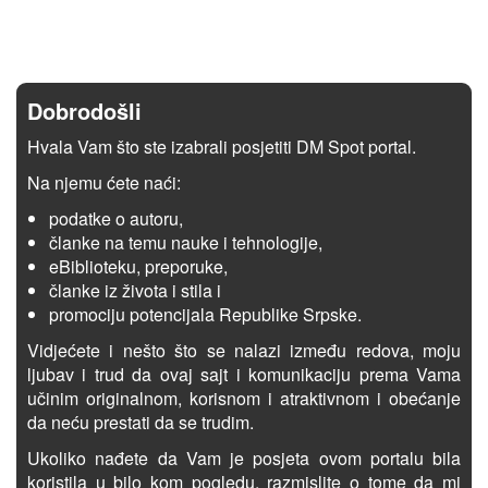
Dobrodošli
Hvala Vam što ste izabrali posjetiti DM Spot portal.
Na njemu ćete naći:
podatke o autoru,
članke na temu nauke i tehnologije,
eBiblioteku, preporuke,
članke iz života i stila i
promociju potencijala Republike Srpske.
Vidjećete i nešto što se nalazi između redova, moju
ljubav i trud da ovaj sajt i komunikaciju prema Vama
učinim originalnom, korisnom i atraktivnom i obećanje
da neću prestati da se trudim.
Ukoliko nađete da Vam je posjeta ovom portalu bila
koristila u bilo kom pogledu, razmislite o tome da mi