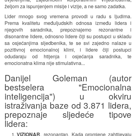
željom za ispunjenjem misije i vizije, a ne samo zadatka.
Lider mnogo svog vremena provodi u radu s ljudima.
Prema kvalitetu međuljudskih odnosa između lidera i
njegovih saradnika, prepoznajemo rezonantne i
disonantne lidere, odnosno lidere čiji su postupci u skladu
sa osjećanjima sljedbenika, te se svi zajedno nalaze u
pozitivnoj emocionalnoj klimi, i lidere čiji postupci
odudaraju od htijenja i osjećanja saradnika, te
emocionatna klima nije stimulativna...
Danijel Goleman (autor
bestselera "Emocionalna
inteligencija") u okviru
istraživanja baze od 3.871 lidera,
prepoznaje sljedeće tipove
lidera:
VIZIONAR
, rezonantan. Kada promjene zahtijevaju