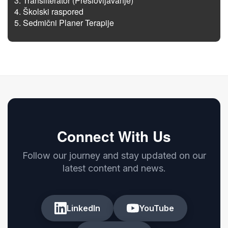
Transliterator (Preslovljavanje)
Školski raspored
Sedmični Planer Terapije
Connect With Us
Follow our journey and stay updated on our
latest content and news.
LinkedIn
YouTube