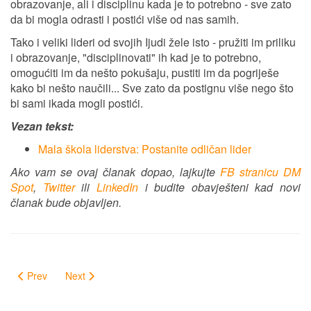
obrazovanje, ali i disciplinu kada je to potrebno - sve zato
da bi mogla odrasti i postići više od nas samih.
Tako i veliki lideri od svojih Ijudi žele isto - pružiti im priliku
i obrazovanje, "disciplinovati" ih kad je to potrebno,
omogućiti im da nešto pokušaju, pustiti im da pogriješe
kako bi nešto naučili... Sve zato da postignu više nego što
bi sami ikada mogli postići.
Vezan tekst:
Mala škola liderstva: Postanite odličan lider
Ako vam se ovaj članak dopao, lajkujte
FB stranicu DM
Spot
,
Twitter
ili
LinkedIn
i budite obavješteni kad novi
članak bude objavljen.
Prev
Next