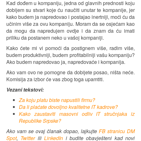
Kad dođem u kompaniju, jedna od glavnih prednosti koju
dobijem su stvari koje ću naučiti unutar te kompanije, jer
kako budem ja napredovao i postajao inertniji, moći ću da
učinim više za ovu kompaniju. Moram da se osjećam kao
da mogu da napredujem ovdje i da znam da ću imati
priliku da postanem neko u vašoj kompaniji.
Kako ćete mi vi pomoći da postignem više, radim više,
budem produktivniji, budem profitabilniji vašu kompaniju?
Ako budem napredovao ja, napredovaće i kompanija.
Ako vam ovo ne pomogne da dobijete posao, ništa neće.
Komisija za izbor će vas zbog toga upamtiti.
Vezani tekstovi:
Za koju platu biste napustili firmu?
Da li plaćate dovoljno kvalitetne IT kadrove?
Kako zaustaviti masovni odliv IT stručnjаkа iz
Republike Srpske?
Ako vam se ovaj članak dopao, lajkujte
FB stranicu DM
Spot
,
Twitter
ili
LinkedIn
i budite obavješteni kad novi