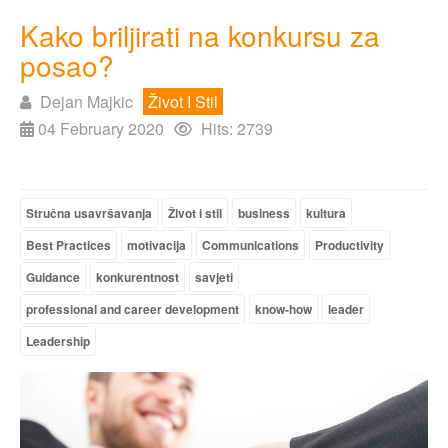
Kako briljirati na konkursu za
posao?
Dejan Majkic
Život I Stil
04 February 2020
Hits: 2739
Stručna usavršavanja
Život i stil
business
kultura
Best Practices
motivacija
Communications
Productivity
Guidance
konkurentnost
savjeti
professional and career development
know-how
leader
Leadership