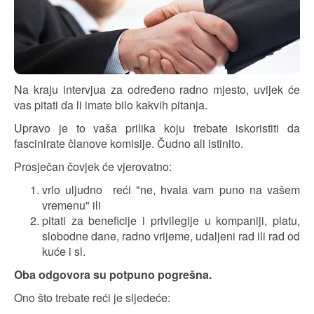
Na kraju intervjua za određeno radno mjesto, uvijek će
vas pitati da li imate bilo kakvih pitanja.
Upravo je to vaša prilika koju trebate iskoristiti da
fascinirate članove komisije. Čudno ali istinito.
Prosječan čovjek će vjerovatno:
vrlo uljudno reći "ne, hvala vam puno na vašem
vremenu" ili
pitati za beneficije i privilegije u kompaniji, platu,
slobodne dane, radno vrijeme, udaljeni rad ili rad od
kuće i sl.
Oba odgovora su potpuno pogrešna.
Ono što trebate reći je sljedeće: