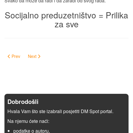
Svako da može da radi i da zaradi od svog rada.
Socijalno preduzetništvo = Prilika
za sve
Prev
Next
Dobrodošli
Hvala Vam što ste izabrali posjetiti DM Spot portal.
Na njemu ćete naći:
podatke o autoru,