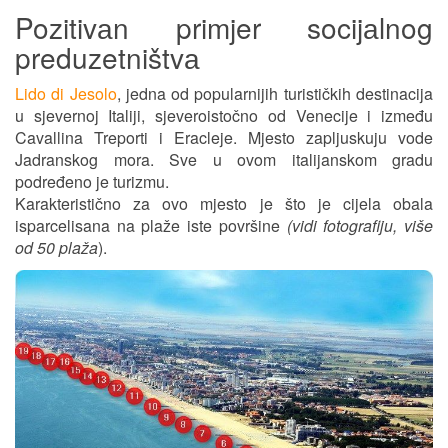
Pozitivаn primjer socijаlnog
preduzetništvа
Lido di Jesolo
, jedna od popularnijih turističkih destinacija
u sjevernoj Italiji, sjeveroistočno od Venecije i između
Cavallina Treporti i Eracleje. Mjesto zapljuskuju vode
Jadranskog mora. Sve u ovom italijanskom gradu
podređeno je turizmu.
Karakteristično za ovo mjesto je što je cijela obala
isparcelisana na plaže iste površine
(vidi fotografiju, više
od 50 plaža
).