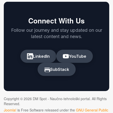
Connect With Us
Follow our journey and stay updated on our
latest content and news.
LinkedIn
YouTube
SubStack
Copyright © 2026 DM Spot - Naučno-tehnološki portal. All Rights
Reserved.
Joomla!
is Free Software released under the
GNU General Public