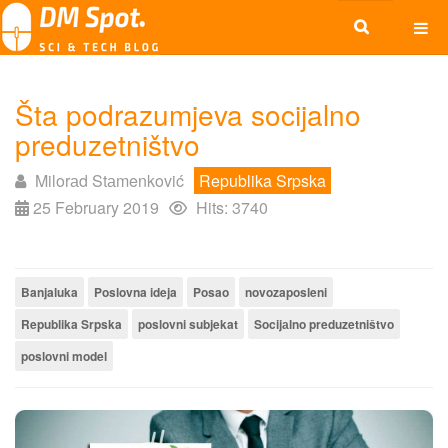
Šta podrazumjeva socijalno
preduzetništvo
Milorаd Stаmenković
Republika Srpska
25 February 2019
Hits: 3740
Banjaluka
Poslovna ideja
Posao
novozaposleni
Republika Srpska
poslovni subjekat
Socijаlno preduzetništvo
poslovni model