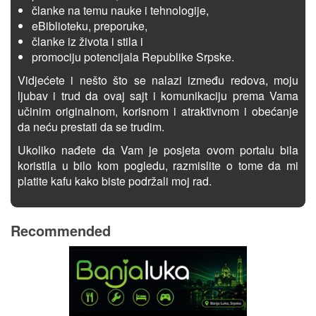
članke na temu nauke i tehnologije,
eBiblioteku, preporuke,
članke iz života i stila i
promociju potencijala Republike Srpske.
Vidjećete i nešto što se nalazi između redova, moju
ljubav i trud da ovaj sajt i komunikaciju prema Vama
učinim originalnom, korisnom i atraktivnom i obećanje
da neću prestati da se trudim.
Ukoliko nađete da Vam je posjeta ovom portalu bila
koristila u bilo kom pogledu, razmislite o tome da mi
platite kafu kako biste podržali moj rad.
Recommended