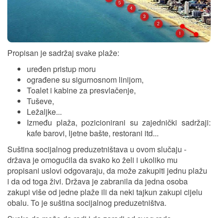
Propisan je sadržaj svake plaže:
uređen pristup moru
ograđene su sigurnosnom linijom,
Toalet i kabine za presvlačenje,
Tuševe,
Ležaljke...
Između plaža, pozicionirani su zajednički sadržaji:
kafe barovi, ljetne bašte, restorani itd...
Suština socijalnog preduzetništava u ovom slučaju -
država je omogućila da svako ko želi i ukoliko mu
propisani uslovi odgovaraju, da može zakupiti jednu plažu
i da od toga živi. Država je zabranila da jedna osoba
zakupi više od jedne plaže ili da neki tajkun zakupi cijelu
obalu. To je suština socijalnog preduzetništva.