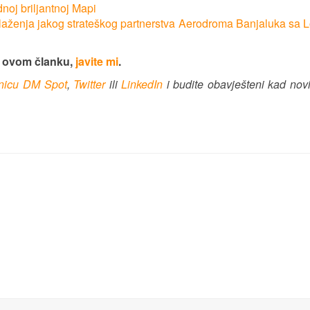
noj briljantnoj Mapi
aženja jakog strateškog partnerstva Aerodroma Banjaluka sa 
u ovom članku,
javite mi
.
anicu DM Spot
,
Twitter
ili
LinkedIn
i budite obavješteni kad nov