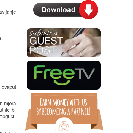
avljanje
e.
t dvaput
ih mjera
tnici bi
u moguću
vanja iz