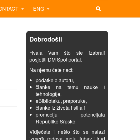
ONTACT
ENG
Dobrodošli
Hvala Vam što ste izabrali
posjetiti DM Spot portal.
Na njemu ćete naći:
podatke o autoru,
članke na temu nauke i
tehnologije,
eBiblioteku, preporuke,
članke iz života i stila i
promociju potencijala
Republike Srpske.
Vidjećete i nešto što se nalazi
između redova, moju ljubav i trud