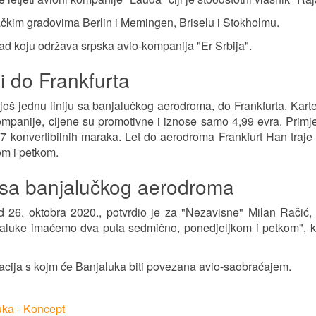
ačkim gradovima Berlin i Memingen, Briselu i Stokholmu.
ad koju održava srpska avio-kompanija "Er Srbija".
 do Frankfurta
još jednu liniju sa banjalučkog aerodroma, do Frankfurta. Kart
mpanije, cijene su promotivne i iznose samo 4,99 evra. Primje
 konvertibilnih maraka. Let do aerodroma Frankfurt Han traje 
om i petkom.
 sa banjalučkog aerodroma
d 26. oktobra 2020., potvrdio je za "Nezavisne" Milan Račić, 
jaluke imaćemo dva puta sedmično, ponedjeljkom i petkom", k
acija s kojm će Banjaluka biti povezana avio-saobraćajem.
uka - Koncept