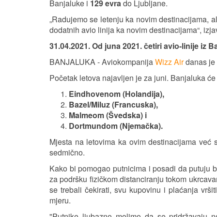
Banjaluke i
129 evra
do Ljubljane.
„Radujemo se letenju ka novim destinacijama, a
dodatnih avio linija ka novim destinacijama“, izja
31.04.2021. Od juna 2021. četiri avio-linije iz 
BANJALUKA - Aviokompanija
Wizz Air
danas je 
Početak letova najavljen je za juni. Banjaluka će
Eindhovenom (Holandija),
Bazel/Miluz (Francuska),
Malmeom (Švedska) i
Dortmundom (Njemačka).
Mjesta na letovima ka ovim destinacijama već s
sedmično.
Kako bi pomogao putnicima i posadi da putuju be
za podršku fizičkom distanciranju tokom ukrcavan
se trebali čekirati, svu kupovinu i plaćanja vrš
mjeru.
"Putnike ljubazno molimo da se pridržavaju nov