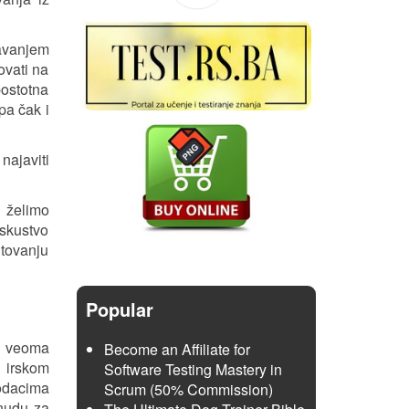
avanjem
ovati na
postotna
pa čak i
najaviti
 želimo
iskustvo
tovanju
Popular
e veoma
Become an Affiliate for
 irskom
Software Testing Mastery in
odacima
Scrum (50% Commission)
onudu za