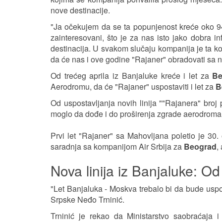
nove destinacije.
"Ja očekujem da se ta popunjenost kreće oko 94
zainteresovani, što je za nas isto jako dobra i
destinacija. U svakom slučaju kompanija je ta koja
da će nas i ove godine "Rajaner" obradovati sa 
Od trećeg aprila iz Banjaluke kreće i let za
Be
Aerodromu, da će "Rajaner" uspostaviti i let za
B
Od uspostavljanja novih linija ""Rajanera" bro
moglo da dođe i do proširenja zgrade aerodroma
Prvi let "Rajaner" sa Mahovljana poletio je 30
saradnja sa kompanijom Air Srbija za
Beograd
,
Nova linija iz Banjaluke: 
"Let Banjaluka - Moskva trebalo bi da bude uspos
Srpske Neđo Trninić.
Trninić je rekao da Ministarstvo saobraćaja