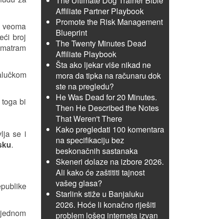
The Ultimate Dog Trainer Bible
Affiliate Partner Playbook
Promote the Risk Management
i, veoma
Blueprint
eći broj
The Twenty Minutes Dead
 smatram
Affiliate Playbook
Šta ako ljekar više nikad ne
jalučkom
mora da tipka na računaru dok
ste na pregledu?
He Was Dead for 20 Minutes.
 toga bi
Then He Described the Notes
That Weren't There
Kako pregledati 100 komentara
lja se i
na specifikaciju bez
sku
.
beskonačnih sastanaka
Skeneri dolaze na izbore 2026.
Ali kako će zaštititi tajnost
vašeg glasa?
epublike
Starlink stiže u Banjaluku
2026. Hoće li konačno riješiti
 jednom
problem lošeg interneta izvan