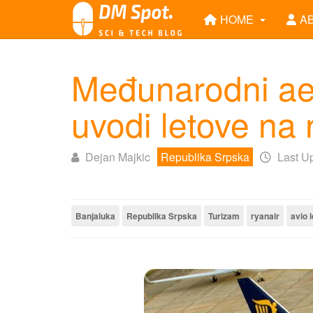
HOME
A
Međunarodni ae
uvodi letove na 
Dejan Majkic
Republika Srpska
Last U
Banjaluka
Republika Srpska
Turizam
ryanair
avio l