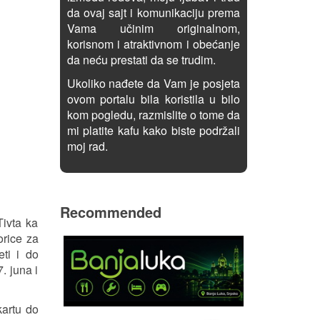
da ovaj sajt i komunikaciju prema
Vama učinim originalnom,
korisnom i atraktivnom i obećanje
da neću prestati da se trudim.
Ukoliko nađete da Vam je posjeta
ovom portalu bila koristila u bilo
kom pogledu, razmislite o tome da
mi platite kafu kako biste podržali
moj rad.
Recommended
Tivta ka
orice za
eti i do
. juna i
artu do