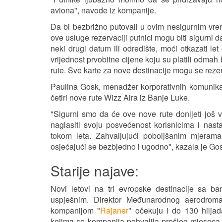
aviona", navode iz kompanije.
Da bi bezbrižno putovali u ovim nesigurnim vre
ove usluge rezervaciji putnici mogu biti sigurni d
neki drugi datum ili odredište, moći otkazati le
vrijednost prvobitne cijene koju su platili odmah
rute. Sve karte za nove destinacije mogu se reze
Paulina Gosk, menadžer korporativnih komunikaci
četiri nove rute Wizz Aira iz Banje Luke.
"Sigurni smo da će ove nove rute donijeti jo
naglasiti svoju posvećenost korisnicima i nasta
tokom leta. Zahvaljujući poboljšanim mjerama
osjećajući se bezbjedno i ugodno", kazala je Go
Starije najave:
Novi letovi na tri evropske destinacije sa
uspješnim. Direktor Međunarodnog aerodro
kompanijom "
Rajaner
" očekuju i do 130 hilja
kojima se kompanija pohvalila prošlog mjeseca.