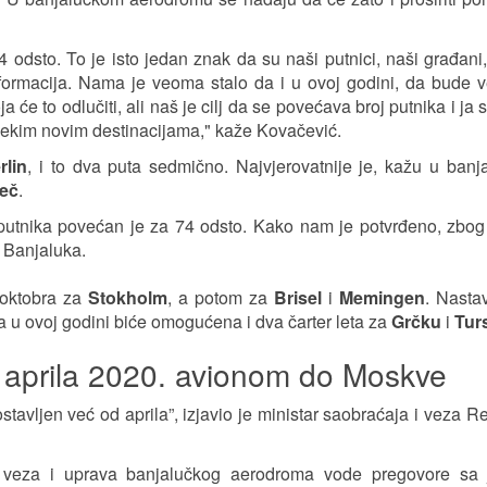
 odsto. To je isto jedan znak da su naši putnici, naši građan
nformacija. Nama je veoma stalo da i u ovoj godini, da bude v
 će to odlučiti, ali naš je cilj da se povećava broj putnika i ja
nekim novim destinacijama," kaže Kovačević.
rlin
, i to dva puta sedmično. Najvjerovatnije je, kažu u ban
eč
.
j putnika povećan je za 74 odsto. Kako nam je potvrđeno, zbog
 Banjaluka.
. oktobra za
Stokholm
, a potom za
Brisel
i
Memingen
. Nastav
 a u ovoj godini biće omogućena i dva čarter leta za
Grčku
i
Tur
Od aprila 2020. avionom do Moskve
tavljen već od aprila”, izjavio je ministar saobraćaja i veza R
 i veza i uprava banjalučkog aerodroma vode pregovore sa