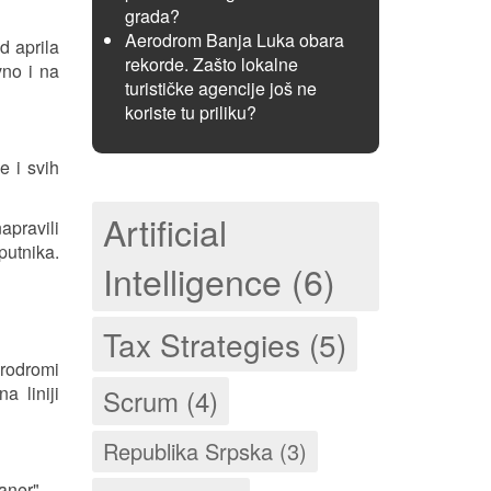
grada?
Aerodrom Banja Luka obara
d aprila
rekorde. Zašto lokalne
vno i na
turističke agencije još ne
koriste tu priliku?
e i svih
Artificial
apravili
putnika.
Intelligence (6)
Tax Strategies (5)
erodromi
a liniji
Scrum (4)
Republika Srpska (3)
aner".