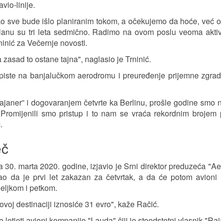
io-linije.
ko sve bude išlo planiranim tokom, a očekujemo da hoće, već o
lanu su tri leta sedmično. Radimo na ovom poslu veoma akti
inić za Večernje novosti.
zasad to ostane tajna", naglasio je Trninić.
 piste na banjalučkom aerodromu i preuređenje prijemne zgrad
“Rajaner” i dogovaranjem četvrte ka Berlinu, prošle godine smo n
Promijenili smo pristup i to nam se vraća rekordnim brojem 
.
eč
 30. marta 2020. godine, izjavio je Srni direktor preduzeća "A
o da je prvi let zakazan za četvrtak, a da će potom avioni n
jeljkom i petkom.
ovoj destinaciji iznosiće 31 evro", kaže Račić.
letjeti avioni kompanije "Lauda" čiji je stoodstotni vlasnik "Raj