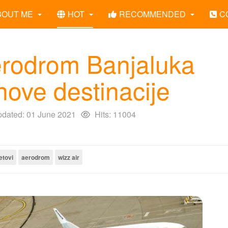
BOUT ME
HOT
RECOMMENDED
C
rodrom Banjaluka
nove destinacije
pdated: 01 June 2021
Hits: 11004
etovi
aerodrom
wizz air