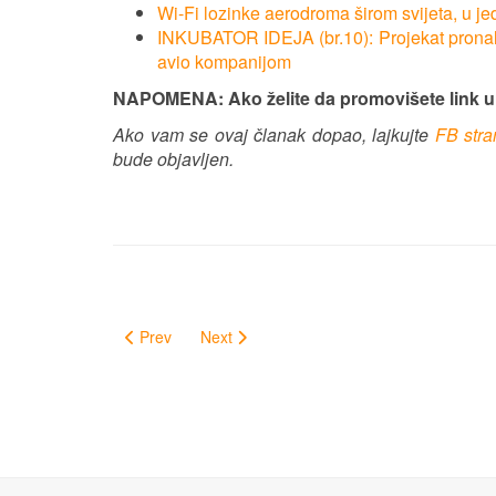
Wi-Fi lozinke aerodroma širom svijeta, u jed
INKUBATOR IDEJA (br.10): Projekat pronal
avio kompanijom
NAPOMENA: Ako želite da promovišete link 
Ako vam se ovaj članak dopao, lajkujte
FB str
bude objavljen.
Prev
Next