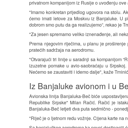
privatnom kompanijom iz Rusije o uvođenju ove av
"Imamo konkretan prijedlog ugovora na stolu. A
ćemo imati letove za Moskvu iz Banjaluke. U p
dobrom smo putu da ga realizujemo”, rekao je Trn
"Za jesen spremamo veliko iznenađenje, ali neka 
Prema njegovim riječima, u planu je proširenje
pratećih sadržaja na aerodromu.
"Otvarajući tri linije u saradnji sa kompanijom 
izuzetne pomake u avio-saobraćaju u Srpskoj. 
Nećemo se zaustaviti i idemo dalje", kaže Trninić
Iz Banjaluke avionom i u B
Avionska linija Banjaluka-Beč biće uspostavljena
Republike Srpske" Milan Račić. Račić je istaka
Banjaluka-Beč letjeti dva puta sedmično - poned
"Riječ je o ljetnom redu vožnje. Cijena karte na n
Sa banjalučkog aerodroma ka novoj destinaciji će 