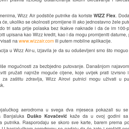
menima, Wizz Air podstiče putnike da koriste
WIZZ Flex
. Dod
a će, ukoliko se okolnosti promijene ili ako jednostavno žele put
t do tri sata prije polaska bez ikakve naknade i da će im 100-
 biti upisana kao Wizz kredit, kao i da mogu promijeniti datume, 
rvisati na
www.wizzair.com
ili putem mobilne aplikacije.
ja u Wizz Air-u, izjavila je da su oduševljeni smo što moguo 
š više mogućnosti za bezbjedno putovanje. Današnjom najavom
viti pružati najniže moguće cijene, koje uvijek prati izvrsno 
 za zaštitu zdravlja, Wizz Airovi putnici mogu uživati u pu
sk.
 banjalučkog aerodroma u svega dva mjeseca pokazali su s
ma Banjaluka
Duško Kovačević
kaže da u ovoj godini sa
da putnika. Rasporodaju se skoro sve karte, barem prema p
 U banjalučkom aerodromu se nadaju da će zato i proširiti p