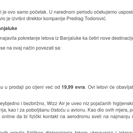
li je ovo samo početak. U narednom periodu očekujemo uspost
vio je izvršni direktor kompanije Predrag Todorović.
Banjaluke
najavila pokretanje letova iz Banjaluke ka četiri nove destinacij
 se na ovaj način povezati sa:
u u prodaji po cijeni već od
19,99 evra
. Ovi letovi će obavlja
ybjedno i bezbrižno, Wizz Air je uveo niz pojačanih higijensk
ja, kao i za poboljšanu čistoću u avionu. Kao dio ovih mjera, pu
iti online da bi fizički kontakt na aerodromu sveli na najmanj
ih pravila fizičkog distanciranja tokom ukrcavanja i iskrca