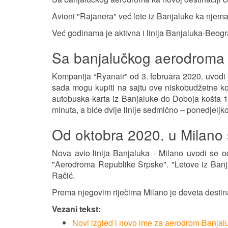
Avioni "Rajanera" već lete iz Banjaluke ka njem
Već godinama je aktivna i linija Banjaluka-Beogr
Sa banjalučkog aerodroma i
Kompanija “Ryanair” od 3. februara 2020. uvodi 
sada mogu kupiti na sajtu ove niskobudžetne ko
autobuska karta iz Banjaluke do Doboja košta 17
minuta, a biće dvije linije sedmično – ponedjeljk
Od oktobra 2020. u Milano
Nova avio-linija Banjaluka - Milano uvodi se o
"Aerodroma Republike Srpske". "Letove iz Ban
Račić.
Prema njegovim riječima Milano je deveta destin
Vezani tekst:
Novi izgled i novo ime za aerodrom Banjal