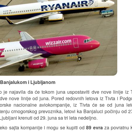
 Banjalukom i Ljubljanom
e najavila da će tokom juna uspostaviti dve nove linije iz 
 dve nove linije od juna. Pored redovnih letova iz Tivta i Podg
orske nacionalne aviokompanije, iz Tivta će se od juna let
enju crnogorskog prevoznika, letovi ka Banjaluci počinju od 27
ubljani krenuti od 29. juna sa tri leta nedeljno.
reko sajta kompanije i mogu se kupiti od
89 evra
za povratnu k