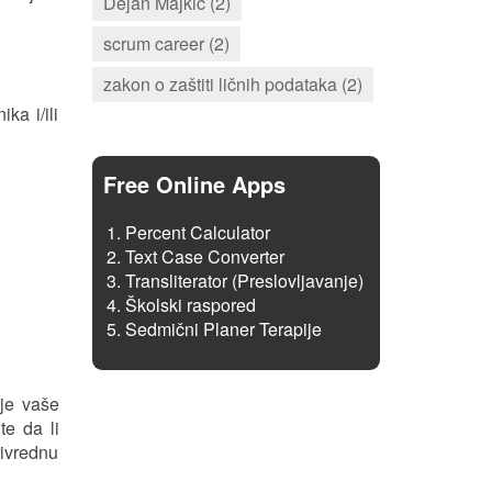
Dejan Majkić (2)
scrum career (2)
zakon o zaštiti ličnih podataka (2)
ka i/ili
Free Online Apps
Percent Calculator
Text Case Converter
Transliterator (Preslovljavanje)
Školski raspored
Sedmični Planer Terapije
ije vaše
te da li
rivrednu