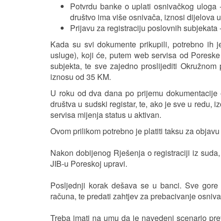
Potvrdu banke o uplati osnivačkog uloga -
društvo ima više osnivača, iznosi dijelova
Prijavu za registraciju poslovnih subjekata
Kada su svi dokumente prikupili, potrebno ih j
usluge), koji će, putem web servisa od Poreske u
subjekta, te sve zajedno proslijediti Okružnom
iznosu od 35 KM.
U roku od dva dana po prijemu dokumentacije 
društva u sudski registar, te, ako je sve u redu,
servisa mijenja status u aktivan.
Ovom prilikom potrebno je platiti taksu za objav
Nakon dobijenog Rješenja o registraciji iz suda
JIB-u Poreskoj upravi.
Posljednji korak dešava se u banci. Sve gore
računa, te predati zahtjev za prebacivanje osniva
Treba imati na umu da je navedeni scenario pre