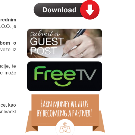
rednim
.O.O. je
dbom o
veze iz
cije, te
 se može
ice, kao
snivački