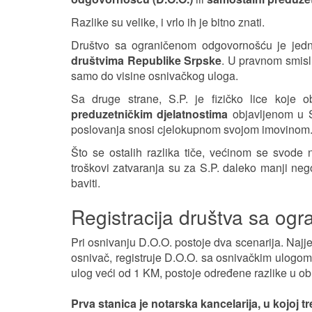
Razlike su velike, i vrlo ih je bitno znati.
Društvo sa ograničenom odgovornošću je jedna
društvima Republike Srpske
. U pravnom smisl
samo do visine osnivačkog uloga.
Sa druge strane, S.P. je fizičko lice koje o
preduzetničkim djelatnostima
objavljenom u S
poslovanja snosi cjelokupnom svojom imovinom
Što se ostalih razlika tiče, većinom se svode n
troškovi zatvaranja su za S.P. daleko manji neg
baviti.
Registracija društva sa og
Pri osnivanju D.O.O. postoje dva scenarija. Najjedn
osnivač, registruje D.O.O. sa osnivačkim ulogom 
ulog veći od 1 KM, postoje određene razlike u 
Prva stanica je notarska kancelarija, u kojoj 