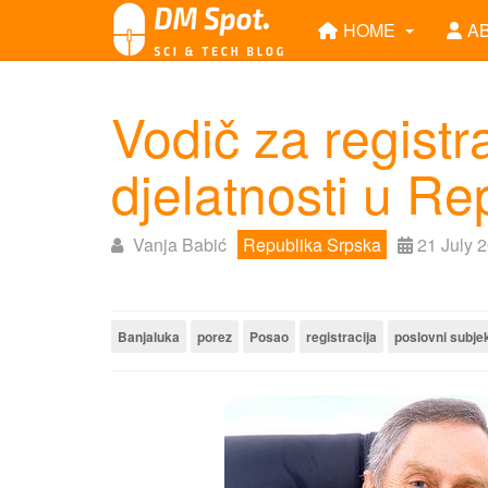
HOME
A
Vodič za registr
djelatnosti u Re
Vanja Babić
Republika Srpska
21 July 
Banjaluka
porez
Posao
registracija
poslovni subje