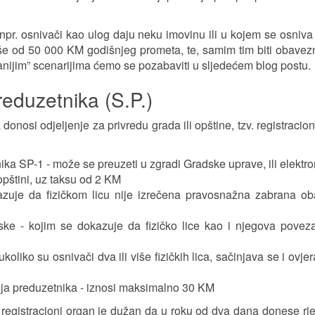
npr. osnivači kao ulog daju neku imovinu ili u kojem se osniva
iše od 50 000 KM godišnjeg prometa, te, samim tim biti obavez
nijim” scenarijima ćemo se pozabaviti u sljedećem blog postu.
eduzetnika (S.P.)
onosi odjeljenje za privredu grada ili opštine, tzv. registracion
ka SP-1 - može se preuzeti u zgradi Gradske uprave, ili elektro
opštini, uz taksu od 2 KM
zuje da fizičkom licu nije izrečena pravosnažna zabrana oba
ke - kojim se dokazuje da fizičko lice kao i njegova poveza
oliko su osnivači dva ili više fizičkih lica, sačinjava se i ovje
anja preduzetnika - iznosi maksimalno 30 KM
egistracioni organ je dužan da u roku od dva dana donese rj