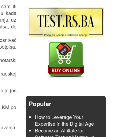
sam ili
ju kada
anju, uz
pisa, do
 osnivač
potpisa.
notarski
radskoj
o je još
Popular
 2 KM po
How to Leverage Your
Expertise in the Digital Age
govanja,
Become an Affiliate for