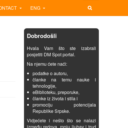
ONTACT
ENG
Dobrodošli
Hvala Vam što ste izabrali
posjetiti DM Spot portal.
Na njemu ćete naći:
podatke o autoru,
članke na temu nauke i
tehnologije,
eBiblioteku, preporuke,
članke iz života i stila i
promociju potencijala
Republike Srpske.
Vidjećete i nešto što se nalazi
između redova, moju ljubav i trud