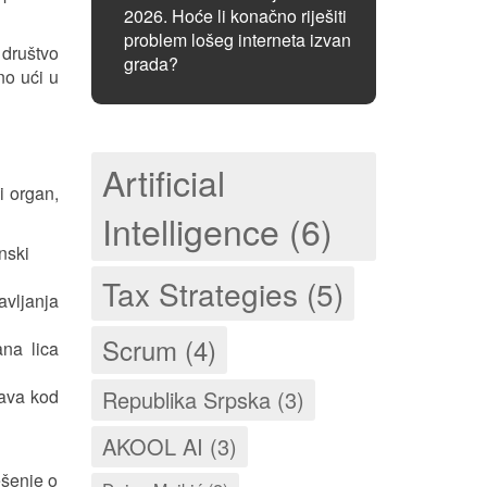
2026. Hoće li konačno riješiti
problem lošeg interneta izvan
 društvo
grada?
no ući u
Artificial
i organ,
Intelligence (6)
nski
Tax Strategies (5)
vljanja
Scrum (4)
na lica
rava kod
Republika Srpska (3)
AKOOL AI (3)
ešenje o