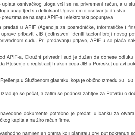
 uplata osnivačkog uloga vrši se na privremeni račun, a u sl
 uloga unaprijed su definisani Ugovorom o osnivanju društva
 - preuzima se na sajtu APIF-a i elektronski popunjava
e predati u APIF (Agencija za posredničke, informatičke i fin
prave pribaviti JIB (jedinstveni identifikacioni broj) novog p
 privrednom sudu. Pri predavanju prijave, APIF-u se plaća n
od APIF-a, Okružni privredni sud je dužan da donese odluku 
 izda Rješenje o registraciji nakon čega JIB u Poreskoj upravi p
u Rješenja u Službenom glasniku, koja je obično između 20 i 50
, izrađuje se pečat, a zatim se podnosi zahtjev za Potvrdu o d
 navedene dokumente potrebno je predati u banku za otvaran
čkog kapitala na žiro račun firme.
vashodno namijenjen onima koji planiraju prvi put pokrenuti s