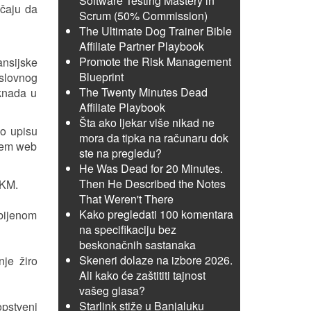
Software Testing Mastery in
učaju da
Scrum (50% Commission)
The Ultimate Dog Trainer Bible
Affiliate Partner Playbook
Promote the Risk Management
ansijske
Blueprint
oslovnog
The Twenty Minutes Dead
aknada u
Affiliate Playbook
Šta ako ljekar više nikad ne
o upisu
mora da tipka na računaru dok
utem web
ste na pregledu?
He Was Dead for 20 Minutes.
Then He Described the Notes
 KM.
That Weren't There
Kako pregledati 100 komentara
obijenom
na specifikaciju bez
beskonačnih sastanaka
Skeneri dolaze na izbore 2026.
je žiro
Ali kako će zaštititi tajnost
vašeg glasa?
Starlink stiže u Banjaluku
opstveni