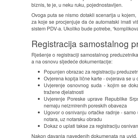
biznis, te je, u neku ruku, pojednostavljen.
Ovoga puta se nismo dotakli scenarija u kojem, 
za koje se procjenjuje da će automatski imati v
sistem PDV-a. Ukoliko bude potrebe, “komplikova
Registracija samostalnog pr
Rješenje o registraciji samostalnog preduzetnika d
a na osnovu sljedeće dokumentacije:
Popunjen obrazac za registraciju preduzetni
Ovjerena kopija lične karte - ovjerava se u 
Uvjerenje osnovnog suda - kojim se doka
tražene djelatnosti
Uvjerenje Poreske uprave Republike Srps
nemaju neizmirenih poreskih obaveza
Ugovor o osnivanju ortačke radnje - samo uk
notara, uz notarsku obradu
Dokaz o uplati takse za registraciju osniv
Nakon davanja navedenih dokumenata na uvid, r