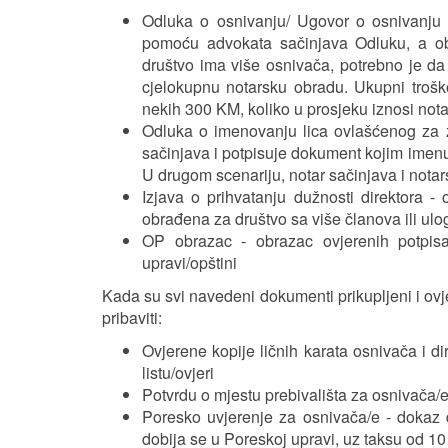
Odluka o osnivanju/ Ugovor o osnivanju 
pomoću advokata sačinjava Odluku, a ob
društvo ima više osnivača, potrebno je da
cjelokupnu notarsku obradu. Ukupni trošk
nekih 300 KM, koliko u prosjeku iznosi no
Odluka o imenovanju lica ovlašćenog za za
sačinjava i potpisuje dokument kojim imenuj
U drugom scenariju, notar sačinjava i nota
Izjava o prihvatanju dužnosti direktora - 
obrađena za društvo sa više članova ili u
OP obrazac - obrazac ovjerenih potpisa 
upravi/opštini
Kada su svi navedeni dokumenti prikupljeni i ovje
pribaviti:
Ovjerene kopije ličnih karata osnivača i di
listu/ovjeri
Potvrdu o mjestu prebivališta za osnivača/e
Poresko uvjerenje za osnivača/e - dokaz 
dobija se u Poreskoj upravi, uz taksu od 1