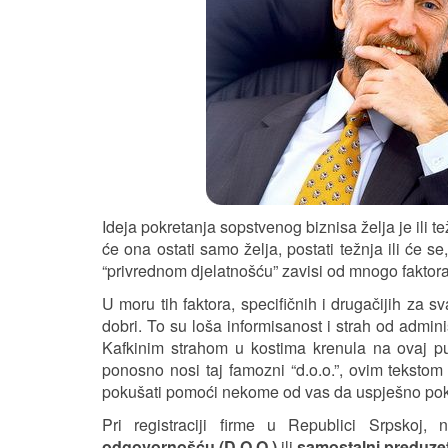
Ideja pokretanja sopstvenog biznisa želja je ili te
će ona ostati samo želja, postati težnja ili će s
“privrednom djelatnošću” zavisi od mnogo faktora
U moru tih faktora, specifičnih i drugačijih za 
dobri. To su loša informisanost i strah od administ
Kafkinim strahom u kostima krenula na ovaj pu
ponosno nosi taj famozni “d.o.o.”, ovim tekstom ć
pokušati pomoći nekome od vas da uspješno pokre
Pri registraciji firme u Republici Srpskoj
odgovornošću (D.O.O.)
ili
samostalni preduzet