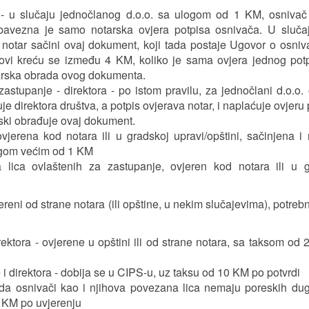
- u slučaju jednočlanog d.o.o. sa ulogom od 1 KM, osnivač 
avezna je samo notarska ovjera potpisa osnivača. U sluča
 notar sačini ovaj dokument, koji tada postaje Ugovor o osniv
ovi kreću se između 4 KM, koliko je sama ovjera jednog pot
tarska obrada ovog dokumenta.
stupanje - direktora - po istom pravilu, za jednočlani d.o.o.
e direktora društva, a potpis ovjerava notar, i naplaćuje ovjeru 
rski obrađuje ovaj dokument.
ovjerena kod notara ili u gradskoj upravi/opštini, sačinjena i 
logom većim od 1 KM
lica ovlaštenih za zastupanje, ovjeren kod notara ili u g
reni od strane notara (ili opštine, u nekim slučajevima), potrebn
rektora - ovjerene u opštini ili od strane notara, sa taksom od
 i direktora - dobija se u CIPS-u, uz taksu od 10 KM po potvrdi
da osnivači kao i njihova povezana lica nemaju poreskih du
0 KM po uvjerenju