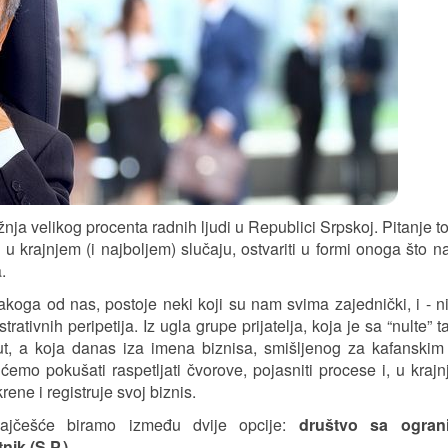
žnja velikog procenta radnih ljudi u Republici Srpskoj. Pitanje to
e, u krajnjem (i najboljem) slučaju, ostvariti u formi onoga što 
.
svakoga od nas, postoje neki koji su nam svima zajednički, i - n
rativnih peripetija. Iz ugla grupe prijatelja, koja je sa “nulte” t
t, a koja danas iza imena biznisa, smišljenog za kafanskim
emo pokušati raspetljati čvorove, pojasniti procese i, u krajnjoj
ne i registruje svoj biznis.
, najčešće biramo između dvije opcije:
društvo sa ogran
nik (S.P.)
.