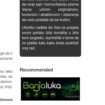
da ovaj sajt i komunikaciju prema
Vama učinim originalnom,
korisnom i atraktivnom i obećanje
da neću prestati da se trudim.
Ukoliko nađete da Vam je posjeta
ovom portalu bila koristila u bilo
kom pogledu, razmislite o tome da
mi platite kafu kako biste podržali
moj rad.
ga da li
nazivamo
Recommended
isu tako
ačke, sa
 stolom,
 liniji,
ičenom