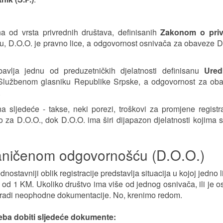
 od vrsta privrednih društava, definisanih
Zakonom o priv
u, D.O.O. je pravno lice, a odgovornost osnivača za obaveze D
bavlja jednu od preduzetničkih djelatnosti definisanu
Ure
lužbenom glasniku Republike Srpske, a odgovornost za oba
.
a sljedeće - takse, neki porezi, troškovi za promjene registra
o za D.O.O., dok D.O.O. ima širi dijapazon djelatnosti kojima
raničenom odgovornošću (D.O.O.)
ostavniji oblik registracije predstavlja situacija u kojoj jedno l
od 1 KM. Ukoliko društvo ima više od jednog osnivača, ili je o
obradi neophodne dokumentacije. No, krenimo redom.
treba dobiti sljedeće dokumente: