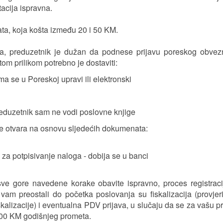
tacija ispravna.
ata, koja košta između 20 i 50 KM.
, preduzetnik je dužan da podnese prijavu poreskog obvezni
om prilikom potrebno je dostaviti:
 se u Poreskoj upravi ili elektronski
reduzetnik sam ne vodi poslovne knjige
 se otvara na osnovu sljedećih dokumenata:
za potpisivanje naloga - dobija se u banci
o sve gore navedene korake obavite ispravno, proces registrac
 vam preostali do početka poslovanja su fiskalizacija (provjeri
kalizacije) i eventualna PDV prijava, u slučaju da se za vašu p
 000 KM godišnjeg prometa.