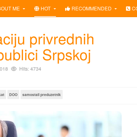
BOUT ME
HOT
RECOMMENDED
C
aciju privrednih
publici Srpskoj
2018
Hits: 4734
kat
DOO
samostali preduzetnik