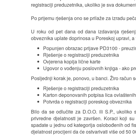
registraciji preduzetnika, ukoliko je sva dokumen
Po prijemu rješenja ono se prilaže za izradu peč
U roku od pet dana od dana izdavanja rješenja
obveznika uplate doprinosa u Poreskoj upravi, a t
Popunjen obrazac prijave PD3100 - preuzima
Rješenje o registraciji preduzetnika
Ovjerena kopija lične karte
Ugovor o vođenju poslovnih knjiga - ako p
Posljednji korak je, ponovo, u banci. Žiro račun
Rješenje o registraciji preduzetnika
Karton deponovanih potpisa lica ovlaštenih 
Potvrda o registraciji poreskog obveznika
Bilo da se odlučite za D.O.O. ili S.P., ukolik
privredne djelatnosti je završen. Koraci koji su
spadate u jednu od kategorija oslobođenih od fis
djelatnost procijeni da će ostvarivati više od 50