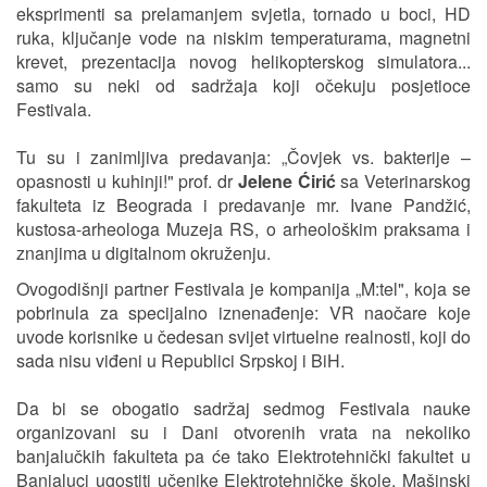
eksprimenti sa prelamanjem svjetla, tornado u boci, HD
ruka, ključanje vode na niskim temperaturama, magnetni
krevet, prezentacija novog helikopterskog simulatora...
samo su neki od sadržaja koji očekuju posjetioce
Festivala.
Tu su i zanimljiva predavanja: „Čovjek vs. bakterije –
opasnosti u kuhinji!" prof. dr
Jelene Ćirić
sa Veterinarskog
fakulteta iz Beograda i predavanje mr. Ivane Pandžić,
kustosa-arheologa Muzeja RS, o arheološkim praksama i
znanjima u digitalnom okruženju.
Ovogodišnji partner Festivala je kompanija „M:tel", koja se
pobrinula za specijalno iznenađenje: VR naočare koje
uvode korisnike u čedesan svijet virtuelne realnosti, koji do
sada nisu viđeni u Republici Srpskoj i BiH.
Da bi se obogatio sadržaj sedmog Festivala nauke
organizovani su i Dani otvorenih vrata na nekoliko
banjalučkih fakulteta pa će tako Elektrotehnički fakultet u
Banjaluci ugostiti učenike Elektrotehničke škole, Mašinski