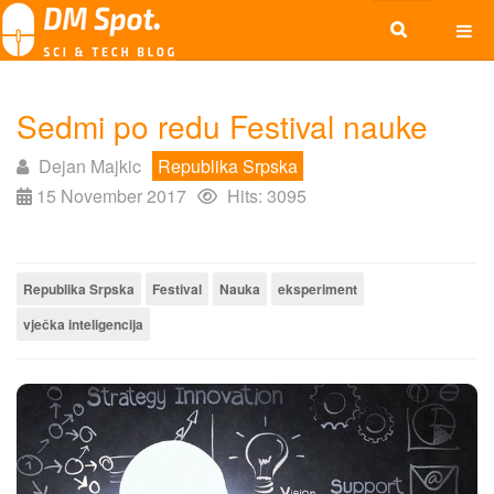
Sedmi po redu Festival nauke
Dejan Majkic
Republika Srpska
15 November 2017
Hits: 3095
Republika Srpska
Festival
Nauka
eksperiment
vječka inteligencija