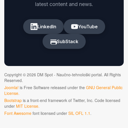
latest content and news.
LinkedIn
YouTube
SubStack
Copyright © 2026 DM Spot - Naučno-tehnološki portal. All Rights
Reserved.
Joomla!
is Free Software released under the
GNU General Public
License.
Bootstrap
is a front-end framework of Twitter, Inc. Code licensed
under
MIT License.
Font Awesome
font licensed under
SIL OFL 1.1
.