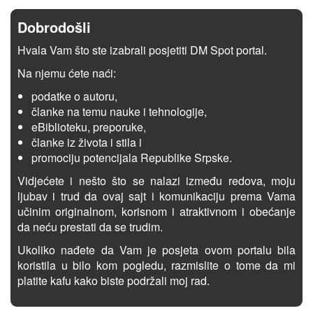
Dobrodošli
Hvala Vam što ste izabrali posjetiti DM Spot portal.
Na njemu ćete naći:
podatke o autoru,
članke na temu nauke i tehnologije,
eBiblioteku, preporuke,
članke iz života i stila i
promociju potencijala Republike Srpske.
Vidjećete i nešto što se nalazi između redova, moju
ljubav i trud da ovaj sajt i komunikaciju prema Vama
učinim originalnom, korisnom i atraktivnom i obećanje
da neću prestati da se trudim.
Ukoliko nađete da Vam je posjeta ovom portalu bila
koristila u bilo kom pogledu, razmislite o tome da mi
platite kafu kako biste podržali moj rad.