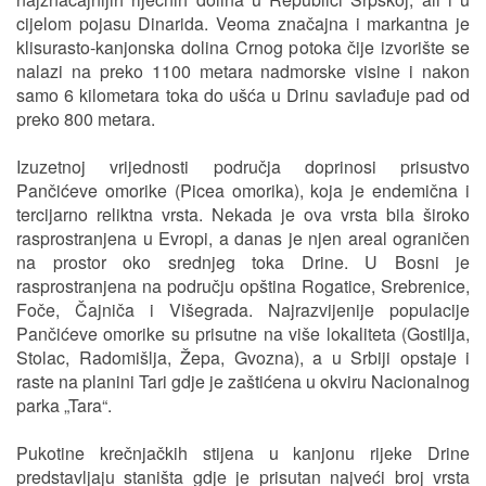
cijelom pojasu Dinarida. Veoma značajna i markantna je
klisurasto-kanjonska dolina Crnog potoka čije izvorište se
nalazi na preko 1100 metara nadmorske visine i nakon
samo 6 kilometara toka do ušća u Drinu savlađuje pad od
preko 800 metara.
Izuzetnoj vrijednosti područja doprinosi prisustvo
Pančićeve omorike (Picea omorika), koja je endemična i
tercijarno reliktna vrsta. Nekada je ova vrsta bila široko
rasprostranjena u Evropi, a danas je njen areal ograničen
na prostor oko srednjeg toka Drine. U Bosni je
rasprostranjena na području opština Rogatice, Srebrenice,
Foče, Čajniča i Višegrada. Najrazvijenije populacije
Pančićeve omorike su prisutne na više lokaliteta (Gostilja,
Stolac, Radomišlja, Žepa, Gvozna), a u Srbiji opstaje i
raste na planini Tari gdje je zaštićena u okviru Nacionalnog
parka „Tara“.
Pukotine krečnjačkih stijena u kanjonu rijeke Drine
predstavljaju staništa gdje je prisutan najveći broj vrsta