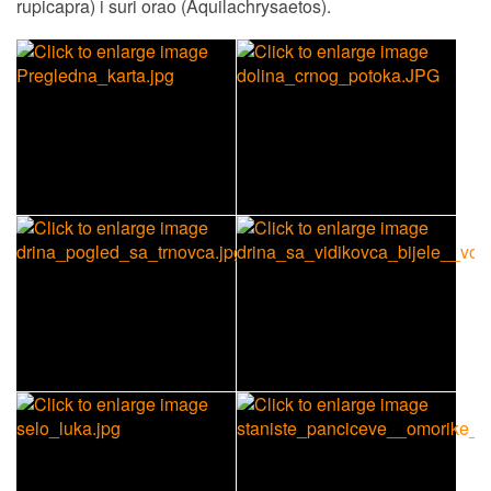
rupicapra) i suri orao (Aquilachrysaetos).