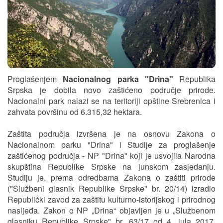
Proglašenjem
Nacionalnog parka "Drina"
Republika
Srpska je dobila novo zaštićeno područje prirode.
Nacionalni park nalazi se na teritoriji opštine Srebrenica i
zahvata površinu od 6.315,32 hektara.
Zaštita područja izvršena je na osnovu Zakona o
Nacionalnom parku "Drina" i Studije za proglašenje
zaštićenog područja - NP "Drina" koji je usvojila Narodna
skupština Republike Srpske na junskom zasjedanju.
Studiju je, prema odredbama Zakona o zaštiti prirode
("Službeni glasnik Republike Srpske" br. 20/14) izradio
Republički zavod za zaštitu kulturno-istorijskog i prirodnog
nasljeđa. Zakon o NP „Drina“ objavljen je u „Službenom
glasniku Republike Srpske" br. 63/17 od 4. jula 2017.