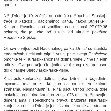
godine.
NP „Drina“ je 19. zaštićeno područje u Republici Srpskoj i
treće u kategoriji nacionalnog parka, nakon Sutjeske i
Kozare. Površina pod zaštitom sada iznosi 27.972,35
hektara, što je udio od 1,13% od ukupne površine
Republike Srpske.
Osnovne vrijednosti Nacionalnog parka „Drina“ su staništa
endemičnih i reliktnih biljnih vrsta, prije svega Pančićeve
omorike te klisurasto-kanjonska dolina rijeke Drine i njenih
pritoka. Ovo područje čini jedinstveni kompleks, odnosno
dio dinarske Starovlaško-raške visije.
Klisurasto-kanjonska dolina rijeke Drine na pojedinim
mjestima ima odlike kanjona sa strmim, vertikalnim
stranama. Najmarkantnija je na ušću Crnog potoka gdje
maksimalna dubina kanjona iznosi 976 metara. Po svojim
dimenzijama i specifičnom pravcu pružanja klisurasto-
kanjonska dolina Drine je jedinstvena i kao takva jedna od
najznačajnijih riječnih dolina u Republici Srpskoj, ali i u