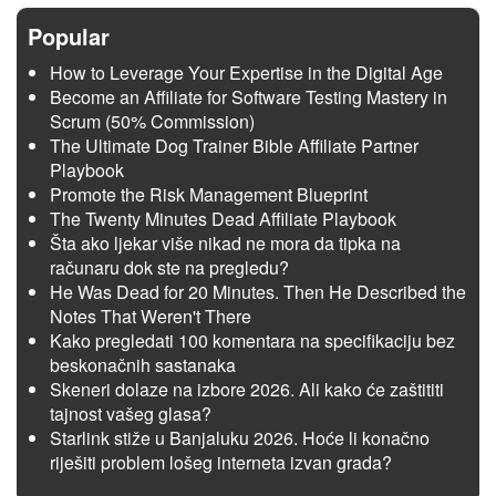
Popular
How to Leverage Your Expertise in the Digital Age
Become an Affiliate for Software Testing Mastery in
Scrum (50% Commission)
The Ultimate Dog Trainer Bible Affiliate Partner
Playbook
Promote the Risk Management Blueprint
The Twenty Minutes Dead Affiliate Playbook
Šta ako ljekar više nikad ne mora da tipka na
računaru dok ste na pregledu?
He Was Dead for 20 Minutes. Then He Described the
Notes That Weren't There
Kako pregledati 100 komentara na specifikaciju bez
beskonačnih sastanaka
Skeneri dolaze na izbore 2026. Ali kako će zaštititi
tajnost vašeg glasa?
Starlink stiže u Banjaluku 2026. Hoće li konačno
riješiti problem lošeg interneta izvan grada?