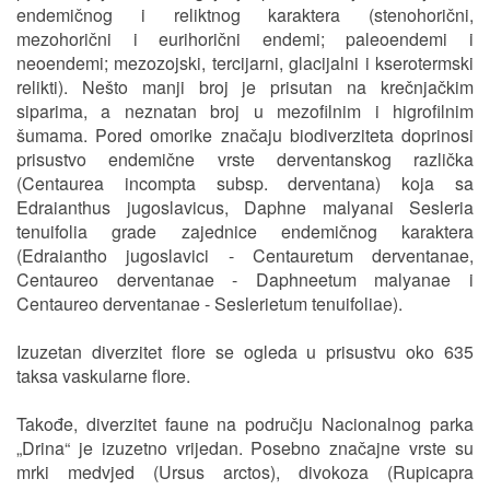
endemičnog i reliktnog karaktera (stenohorični,
mezohorični i eurihorični endemi; paleoendemi i
neoendemi; mezozojski, tercijarni, glacijalni i kserotermski
relikti). Nešto manji broj je prisutan na krečnjačkim
siparima, a neznatan broj u mezofilnim i higrofilnim
šumama. Pored omorike značaju biodiverziteta doprinosi
prisustvo endemične vrste derventanskog različka
(Centaurea incompta subsp. derventana) koja sa
Edraianthus jugoslavicus, Daphne malyanai Sesleria
tenuifolia grade zajednice endemičnog karaktera
(Edraiantho jugoslavici - Centauretum derventanae,
Centaureo derventanae - Daphneetum malyanae i
Centaureo derventanae - Seslerietum tenuifoliae).
Izuzetan diverzitet flore se ogleda u prisustvu oko 635
taksa vaskularne flore.
Takođe, diverzitet faune na području Nacionalnog parka
„Drina“ je izuzetno vrijedan. Posebno značajne vrste su
mrki medvjed (Ursus arctos), divokoza (Rupicapra