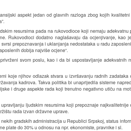
ansijski aspekt jedan od glavnih razloga zbog kojih kvalitetni
a”.
 ljudskim resursima pada na rukovodioce koji nemaju adekvatnu
ene. Rukovodioci dodatno naglašavaju da ocjenjivanje, kao 
ži svrsi prepoznavanja i uklanjanja nedostataka u radu zaposleni
aposlenih dobija najviše ocjene“.
i privrženi svom poslu, kao i da bi uspostavljanje adekvatnih 
blemi koje njihov odlazak stvara u izvršavanju radnih zadataka
državanja kadrova. Takva politika bi unaprijedila sisteme napre
ijske i druge aspekte rada koji trenutno negativno utiču na moti
pravljanju ljudskim resursima koji prepoznaje najkvalitetnije
ržištu rada izvan državne uprave.
u nekih gradskih administracija u Republici Srpskoj, status infor
ne plate do 30% u odnosu na npr. ekonomiste, pravnike i sl.