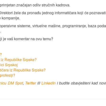
e primjetan značajan odliv stručnih kadrova.
Direktori žele da pronađu jednog informatičara koji će poznavati
e kompanije.
 operaivne sisteme, virtuelne mašine, programiranje, baza pod
.
oji je vaš komentar na ovu temu?
e?
а iz Republike Srpske?
ici Srpskoj
tičara iz Republike Srpske?
profesiji?
anicu DM Spot
,
Twitter
ili
LinkedIn
i budite obavješteni kad nov