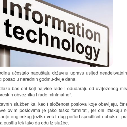
h godina učestalo napuštaju državnu upravu usljed neadekvatni
i posao u narednih godinu-dvije dana.
dlaze baš oni koji najviše rade i odudaraju od uvrježenog miš
oreskih obveznika i rade minimalno“.
žavnih službenika, kao i složenost poslova koje obavljaju, čin
bave ovim poslovima je jako teško formirati, jer oni iziskuju
anje engleskog jezika već i dug period specifičnih obuka i pr
a pustila tek tako da odu iz službe.