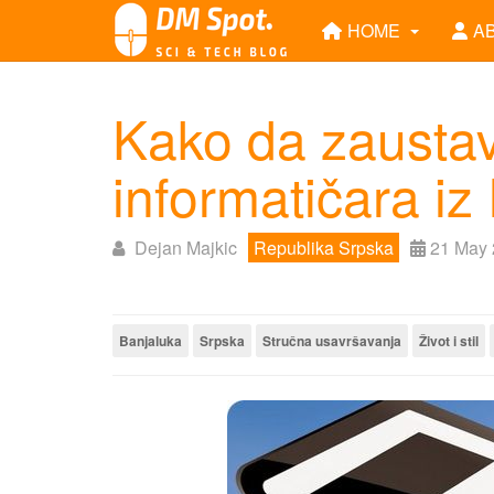
HOME
A
Kako da zaustav
informatičara i
Dejan Majkic
Republika Srpska
21 May
Banjaluka
Srpska
Stručna usavršavanja
Život i stil