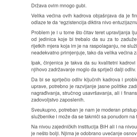
Država ovim mnogo gubi.
Velika većina ovih kadrova objašnjava da je fin
odlaze te da “egzistencija diktira nivo entuzijazm
Problem je i u tome što čitav teret upravljanja
od jedinica koje bi trebalo da su za to zaduž
rijetkih mjera koja im je na raspolaganju, ne slu
neadekvatno primjenjuje, tako da velika većina z
Ipak, činjenica je takva da su kvalitetni kadrov
njihovo zadržavanje moglo da spriječi dalji odliv.
Da bi se spriječio odliv ključnih kadrova i pro
uprave, potrebno je razvijanje jasne politike za
nagrađivanja, stručnog usavršavanja, ali i finans
zadovoljstvo zaposlenih.
Sveukupno, potreban je nam je moderan pristup u
službenike i može da se takmiči sa ponudom na t
Na nivou zajedničkih institucija BiH ali i na nivo
je nešto bolji. Njima je odobrano uvećanje osnov