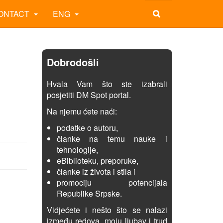
ONTACT
ENG
Dobrodošli
Hvala Vam što ste izabrali
posjetiti DM Spot portal.
Na njemu ćete naći:
podatke o autoru,
članke na temu nauke i
tehnologije,
eBiblioteku, preporuke,
članke iz života i stila i
promociju potencijala
Republike Srpske.
Vidjećete i nešto što se nalazi
između redova, moju ljubav i trud