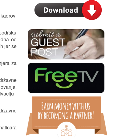
 kadrovi
 podršku
jedna od
h jer se
mjera za
 državne
dovanja,
vaciju i
 državne
matičara