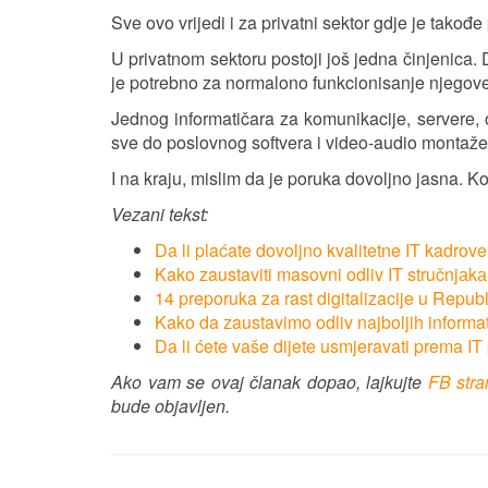
Sve ovo vrijedi i za privatni sektor gdje je takođ
U privatnom sektoru postoji još jedna činjenica. 
je potrebno za normalono funkcionisanje njegov
Jednog informatičara za komunikacije, servere,
sve do poslovnog softvera i video-audio montaže
I na kraju, mislim da je poruka dovoljno jasna. K
Vezani tekst:
Da li plaćate dovoljno kvalitetne IT kadrov
Kako zaustaviti masovni odliv IT stručnjаk
14 preporuka za rast digitalizacije u Republ
Kako da zaustavimo odliv najboljih informa
Da li ćete vaše dijete usmjeravati prema IT 
Ako vam se ovaj članak dopao, lajkujte
FB str
bude objavljen.