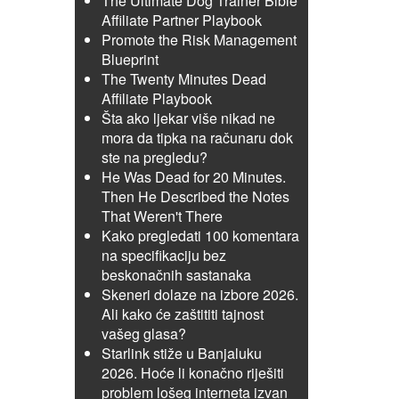
The Ultimate Dog Trainer Bible
Affiliate Partner Playbook
Promote the Risk Management
Blueprint
The Twenty Minutes Dead
Affiliate Playbook
Šta ako ljekar više nikad ne
mora da tipka na računaru dok
ste na pregledu?
He Was Dead for 20 Minutes.
Then He Described the Notes
That Weren't There
Kako pregledati 100 komentara
na specifikaciju bez
beskonačnih sastanaka
Skeneri dolaze na izbore 2026.
Ali kako će zaštititi tajnost
vašeg glasa?
Starlink stiže u Banjaluku
2026. Hoće li konačno riješiti
problem lošeg interneta izvan