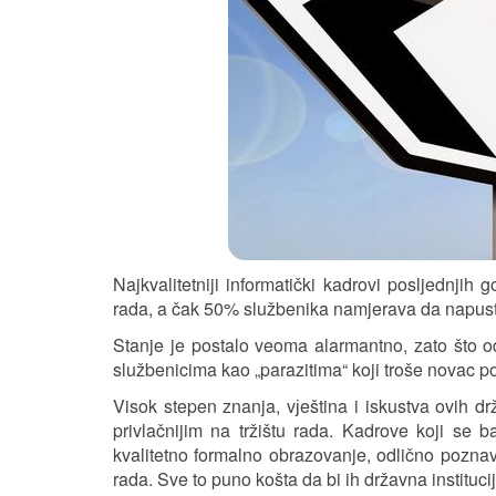
Najkvalitetniji informatički kadrovi posljednji
rada, a čak 50% službenika namjerava da napust
Stanje je postalo veoma alarmantno, zato što o
službenicima kao „parazitima“ koji troše novac p
Visok stepen znanja, vјeština i iskustva ovih dr
privlačnijim na tržištu rada. Kadrove koji se 
kvalitetno formalno obrazovanje, odlično poznav
rada. Sve to puno košta da bi ih državna institucij