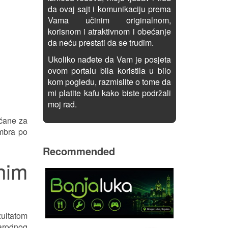
da ovaj sajt i komunikaciju prema
Vama učinim originalnom,
korisnom i atraktivnom i obećanje
da neću prestati da se trudim.
Ukoliko nađete da Vam je posjeta
ovom portalu bila koristila u bilo
kom pogledu, razmislite o tome da
mi platite kafu kako biste podržali
moj rad.
ećane za
embra po
Recommended
nim
ultatom
arodnog