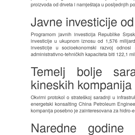
proizvoda od drveta i namještaja u posljednjih p
Javne investicije od
Programom javnih investicija Republike Srps
investicije u ukupnom iznosu od 1,576 milijardi
investicije u socioekonomski razvoj odnosi 
administrativno-tehničkih kapaciteta biti 122,1 m
Temelj bolje sar
kineskih kompanija
Okvirni protokol o strateškoj saradnji u infras
energetski konsalting China Petroleum Enginee
kompanija posebno je zainteresovana za hidro-en
Naredne godine i