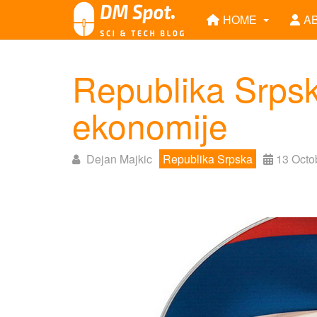
HOME
A
Republika Srpska
ekonomije
Dejan Majkic
Republika Srpska
13 Octo