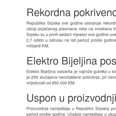
Rekordna pokriven
Republika Srpska ove godine ostvaruje rekord
uticaj pojačanog plasmana robe na inostrana tr
Srpsku su u prvih sedam mjeseci ove godine uveze
2,7 odsto u odnosu na isti period prošle godin
milijardi KM.
Elektro Bijeljina po
Elektro Bijeljina ostvarila je najniže gubitke u
je 259 slučajeva neovlaštene potrošnje, pri čem
vrijednosti od 850 000 KM.
Uspon u proizvodnj
Proizvodnja namještaja u Republici Srpskoj po
period prošle godine. Učešće namještaja u ukupn