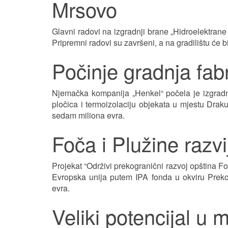
Mrsovo
Glavni radovi na izgradnji brane „Hidroelektran
Pripremni radovi su završeni, a na gradilištu će
Počinje gradnja fabr
Njemačka kompanija „Henkel“ počela je izgradnj
pločica i termoizolaciju objekata u mjestu Drakul
sedam miliona evra.
Foča i Plužine razv
Projekat “Održivi prekogranični razvoj opština Fo
Evropska unija putem IPA fonda u okviru Pre
evra.
Veliki potencijal u