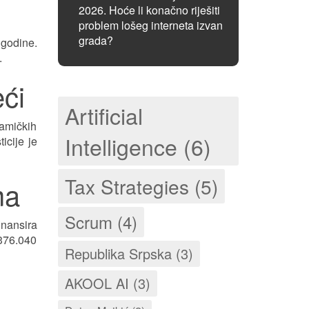
2026. Hoće li konačno riješiti
problem lošeg interneta izvan
grada?
 godine.
.
eći
Artificial
ramičkih
Intelligence (6)
icije je
Tax Strategies (5)
ma
Scrum (4)
inansira
376.040
Republika Srpska (3)
AKOOL AI (3)