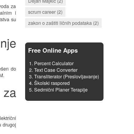
Dejan Majkić (2)
voda za
scrum career (2)
alnim i
tstva su
zakon o zaštiti ličnih podataka (2)
nje
Free Online Apps
Percent Calculator
ješen do
Text Case Converter
M.
Transliterator (Preslovljavanje)
Školski raspored
 za
Sedmični Planer Terapije
ektrični
u drugoj