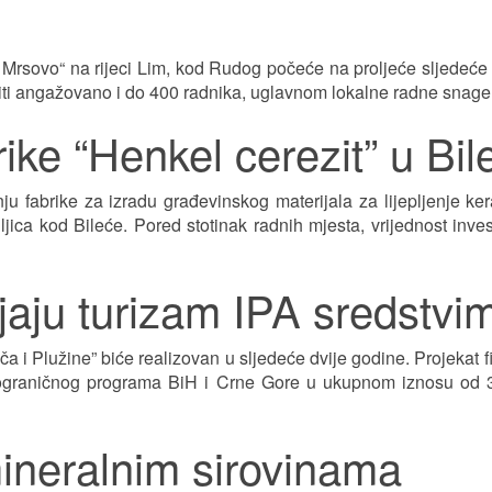
e Mrsovo“ na rijeci Lim, kod Rudog počeće na proljeće sljedeće
 biti angažovano i do 400 radnika, uglavnom lokalne radne snage
ike “Henkel cerezit” u Bil
u fabrike za izradu građevinskog materijala za lijepljenje ke
jica kod Bileće. Pored stotinak radnih mjesta, vrijednost invest
ijaju turizam IPA sredstvi
ča i Plužine” biće realizovan u sljedeće dvije godine. Projekat f
kograničnog programa BiH i Crne Gore u ukupnom iznosu od 
 mineralnim sirovinama