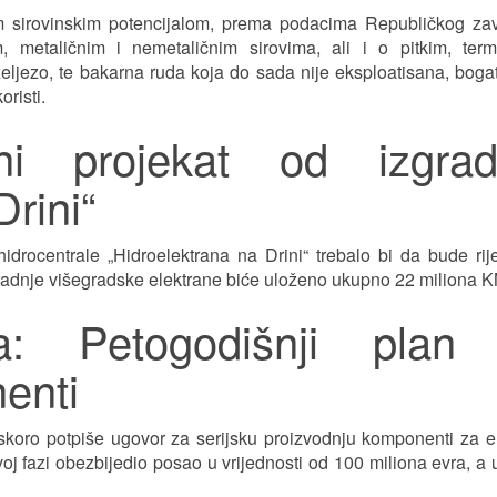
m sirovinskim potencijalom, prema podacima Republičkog za
, metaličnim i nemetaličnim sirovima, ali i o pitkim, term
eljezo, te bakarna ruda koja do sada nije eksploatisana, boga
risti.
oni projekat od izgrad
rini“
drocentrale „Hidroelektrana na Drini“ trebalo bi da bude ri
gradnje višegradske elektrane biće uloženo ukupno 22 miliona K
: Petogodišnji plan
enti
uskoro potpiše ugovor za serijsku proizvodnju komponenti za el
voj fazi obezbijedio posao u vrijednosti od 100 miliona evra, a 