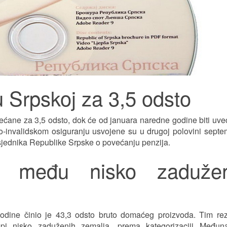
 Srpskoj za 3,5 odsto
ećane za 3,5 odsto, dok će od januara naredne godine biti uv
o-invalidskom osiguranju usvojene su u drugoj polovini sept
jednika Republike Srpske o povećanju penzija.
a među nisko zaduže
odine činio je 43,3 odsto bruto domaćeg proizvoda. Tim rez
pi nisko zaduženih zemalja, prema kategorizaciji Međun