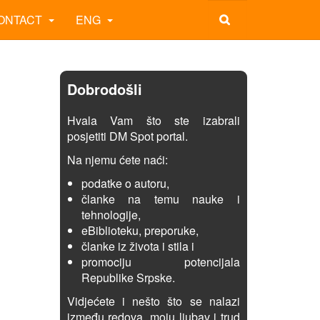
ONTACT
ENG
Dobrodošli
Hvala Vam što ste izabrali
posjetiti DM Spot portal.
Na njemu ćete naći:
podatke o autoru,
članke na temu nauke i
tehnologije,
eBiblioteku, preporuke,
članke iz života i stila i
promociju potencijala
Republike Srpske.
Vidjećete i nešto što se nalazi
između redova, moju ljubav i trud