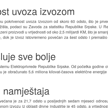
ost uvoza izvozom
nu pokrivenost uvoza izvozom od skoro 60 odsto, što je prve
žišta, podaci su Zavoda za statistiku Republike Srpske. U R
ni proizvodi u vrijednosti od oko 2,5 milijardi KM, što je sman
e, dok je izvoz istovremeno povećan za šest odsto i premašio
sluje sve bolje
 sistemu Elektroprivrede Republike Srpske. Od početka godine o
u je obračunato 5,6 miliona kilovat-časova električne energij
i namještaja
većana je za 21,7 odsto u posljednjih sedam mjeseci odnosu
om izvozu iz oblasti drvne industrije je 45 odsto, a vrijednos