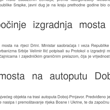
like Srspke, javni dug je na kraju prethodne godine bio o
očinje izgradnja mosta
 mosta na rijeci Drini. Ministar saobraćaja i veza Republik
urbanizma Srbije Velimir Ilić potpisali su Protokol o izgradnji 
aćajnicama i zajedničkim graničnim prelazom, čija je vrijednos
 mosta na autoputu Dob
ajvećeg objekta na trasi autoputa Doboj-Prnjavor. Predviđeno j
e nasipa i premoštavanje rijeka Bosne i Ukrine, te da započnu 