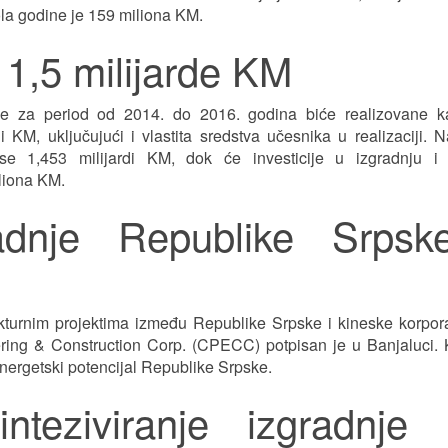
ola godine je 159 miliona KM.
 1,5 milijarde KM
ke za period od 2014. do 2016. godina biće realizovane ka
 KM, uključujući i vlastita sredstva učesnika u realizaciji. 
se 1,453 milijardi KM, dok će investicije u izgradnju i 
iliona KM.
adnje Republike Srpsk
trukturnim projektima između Republike Srpske i kineske korpor
ring & Construction Corp. (CPECC) potpisan je u Banjaluci.
ergetski potencijal Republike Srpske.
nteziviranje izgradnje