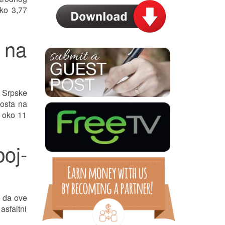
ko 3,77
 na
e Srpske
mosta na
t oko 11
oj-
e da ove
asfaltni