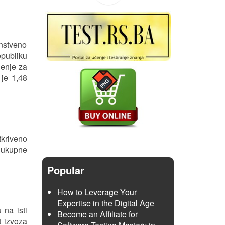
nstveno
epubliku
jenje za
 je 1,48
tkriveno
e ukupne
Popular
How to Leverage Your
Expertise in the Digital Age
 na isti
Become an Affiliate for
t izvoza