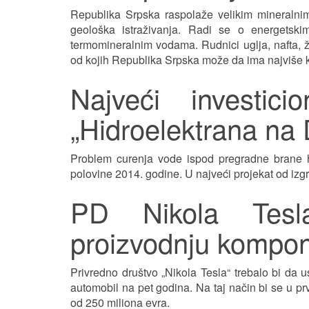
Republika Srpska raspolaže velikim mineralni
geološka istraživanja. Radi se o energetskim
termomineralnim vodama. Rudnici uglja, nafta, ž
od kojih Republika Srpska može da ima najviše ko
Najveći investici
„Hidroelektrana na D
Problem curenja vode ispod pregradne brane hi
polovine 2014. godine. U najveći projekat od iz
PD Nikola Tesla
proizvodnju kompon
Privredno društvo „Nikola Tesla“ trebalo bi da 
automobil na pet godina. Na taj način bi se u pr
od 250 miliona evra.