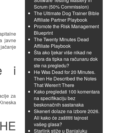
Software Testing Mastery in
Scrum (50% Commission)
The Ultimate Dog Trainer Bible
Affiliate Partner Playbook
Promote the Risk Management
Blueprint
pitalne
The Twenty Minutes Dead
Na javne
Affiliate Playbook
jačanje
Šta ako ljekar više nikad ne
mora da tipka na računaru dok
e i
ste na pregledu?
He Was Dead for 20 Minutes.
Then He Described the Notes
That Weren't There
Kako pregledati 100 komentara
acije za
na specifikaciju bez
 Kineska
beskonačnih sastanaka
Skeneri dolaze na izbore 2026.
Ali kako će zaštititi tajnost
 HE
vašeg glasa?
Starlink stiže u Banjaluku