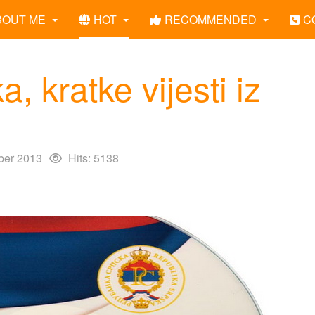
BOUT ME
HOT
RECOMMENDED
C
, kratke vijesti iz
ber 2013
Hits: 5138