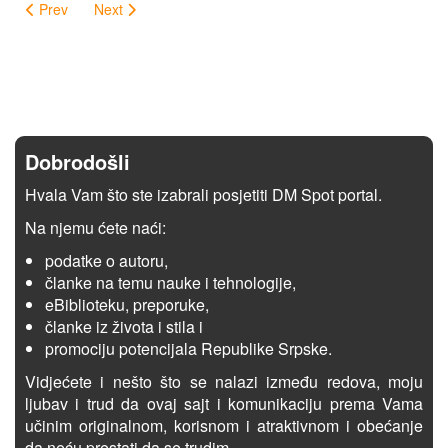
Prev
Next
Dobrodošli
Hvala Vam što ste izabrali posjetiti DM Spot portal.
Na njemu ćete naći:
podatke o autoru,
članke na temu nauke i tehnologije,
eBiblioteku, preporuke,
članke iz života i stila i
promociju potencijala Republike Srpske.
Vidjećete i nešto što se nalazi između redova, moju
ljubav i trud da ovaj sajt i komunikaciju prema Vama
učinim originalnom, korisnom i atraktivnom i obećanje
da neću prestati da se trudim.