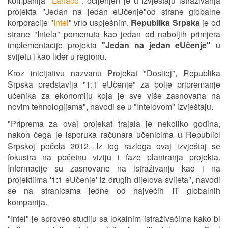
kompanija "
Lanaco
", ocijenjen je u Izvještaju istraživanja
projekta "Jedan na jedan eUčenje"od strane globalne
korporacije "
Intel
" vrlo uspješnim.
Republika Srpska
je od
strane "Intela" pomenuta kao jedan od naboljih primjera
implementacije projekta
"Jedan na jedan eUčenje"
u
svijetu i kao lider u regionu.
Kroz inicijativu nazvanu Projekat "Dositej", Republika
Srpska predstavlja "1:1 eUčenje" za bolje pripremanje
učenika za ekonomiju koja je sve više zasnovana na
novim tehnologijama", navodi se u "Intelovom" izvještaju.
"Priprema za ovaj projekat trajala je nekoliko godina,
nakon čega je isporuka računara učenicima u Republici
Srpskoj počela 2012. Iz tog razloga ovaj izvještaj se
fokusira na početnu viziju i faze planiranja projekta.
Informacije su zasnovane na istraživanju kao i na
projektiima '1:1 eUčenje' iz drugih dijelova svijeta", navodi
se na stranicama jedne od najvećih IT globalnih
kompanija.
"Intel" je sproveo studiju sa lokalnim istraživačima kako bi