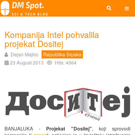
Kompanija Intel pohvalila
projekat Dositej
Dejan Majkic
Republika Srpska
23 August 2013
Hits: 4564
BANJALUKA -
Projekat "Dositej"
, koji sprovodi