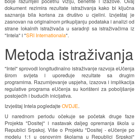
bolje razumjeli početnu viziju, benefite i izazove. Ovaj
dokument rezimira rezultate istraživanja kako bi ključna
saznanja bila korisna za društvo u cjelini. Izvještaj je
zasnovan na originalnom prikupljanju podataka i analizi od
strane lokalnih istraživača u saradnji sa istraživačima iz
"Intela" i "
SRI Internationala
".
Metoda istraživanja
"Intel" sprovodi longitudinalno istraživanje razvoja eUčenja
širom svijeta i upoređuje rezultate sa drugim
programima. Razumijevanje uspjeha, izazova i implikacija
regulative programa eUčenja su korišteni za poboljšanje
postojećih i budućih inicijativa.
Izvještaj Intela pogledajte
OVDJE
.
U narednom periodu očekuje se početak druge faze
Projekta "Dositej" i nastavak daljeg opremanja škola u
Republici Srpskoj. Više o Projektu "Dositej - eUčenje po
modelu 1:1 u osnovnim školama u Republici Srpskoj"