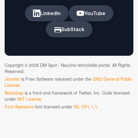
LinkedIn
YouTube
SubStack
Copyright © 2026 DM Spot - Naučno-tehnološki portal. All Rights
Reserved.
Joomla!
is Free Software released under the
GNU General Public
License.
Bootstrap
is a front-end framework of Twitter, Inc. Code licensed
under
MIT License.
Font Awesome
font licensed under
SIL OFL 1.1
.