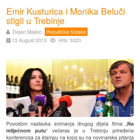
Emir Kusturica i Monika Beluči
stigli u Trebinje
Dejan Majkic
Republika Srpska
13 August 2013
Hits: 5023
Povodom nastavka snimanja drugog dijela filma „
Na
mliječnom putu
” večeras je u Trebinju priređena
konferencija za štampu na kojoj su na novinarska pitanja