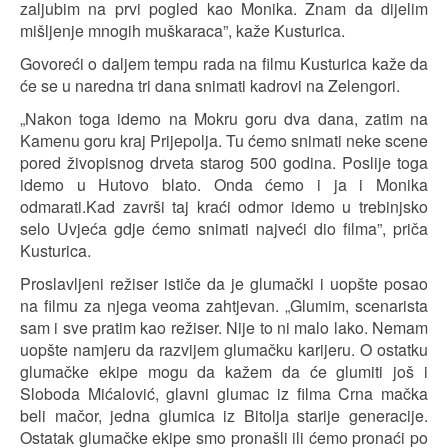
zaljubim na prvi pogled kao Monika. Znam da dijelim
mišljenje mnogih muškaraca”, kaže Kusturica.
Govoreći o daljem tempu rada na filmu Kusturica kaže da
će se u naredna tri dana snimati kadrovi na Zelengori.
„Nakon toga idemo na Mokru goru dva dana, zatim na
Kamenu goru kraj Prijepolja. Tu ćemo snimati neke scene
pored živopisnog drveta starog 500 godina. Poslije toga
idemo u Hutovo blato. Onda ćemo i ja i Monika
odmarati.Kad završi taj kraći odmor idemo u trebinjsko
selo Uvjeća gdje ćemo snimati najveći dio filma”, priča
Kusturica.
Proslavljeni režiser ističe da je glumački i uopšte posao
na filmu za njega veoma zahtjevan. „Glumim, scenarista
sam i sve pratim kao režiser. Nije to ni malo lako. Nemam
uopšte namjeru da razvijem glumačku karijeru. O ostatku
glumačke ekipe mogu da kažem da će glumiti još i
Sloboda Mićalović, glavni glumac iz filma Crna mačka
beli mačor, jedna glumica iz Bitolja starije generacije.
Ostatak glumačke ekipe smo pronašli ili ćemo pronaći po