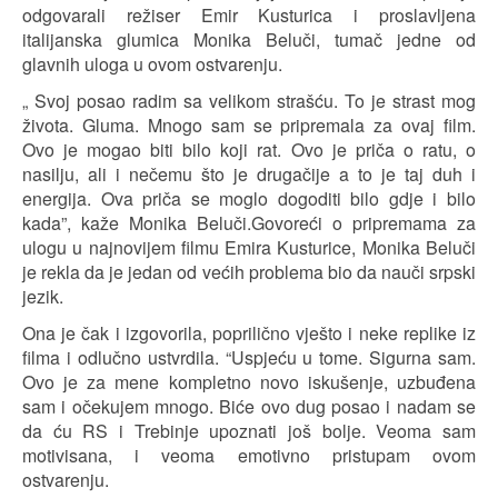
odgovarali režiser Emir Kusturica i proslavljena
italijanska glumica Monika Beluči, tumač jedne od
glavnih uloga u ovom ostvarenju.
„ Svoj posao radim sa velikom strašću. To je strast mog
života. Gluma. Mnogo sam se pripremala za ovaj film.
Ovo je mogao biti bilo koji rat. Ovo je priča o ratu, o
nasilju, ali i nečemu što je drugačije a to je taj duh i
energija. Ova priča se moglo dogoditi bilo gdje i bilo
kada”, kaže Monika Beluči.Govoreći o pripremama za
ulogu u najnovijem filmu Emira Kusturice, Monika Beluči
je rekla da je jedan od većih problema bio da nauči srpski
jezik.
Ona je čak i izgovorila, poprilično vješto i neke replike iz
filma i odlučno ustvrdila. “Uspjeću u tome. Sigurna sam.
Ovo je za mene kompletno novo iskušenje, uzbuđena
sam i očekujem mnogo. Biće ovo dug posao i nadam se
da ću RS i Trebinje upoznati još bolje. Veoma sam
motivisana, i veoma emotivno pristupam ovom
ostvarenju.