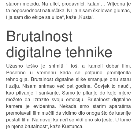
starom metodu. Na ulici, prodavnici, kafani… Vrijedna je
ta neposrednost naturščika. Ni ja nisam školovan glumac,
i ja sam dio ekipe sa ulice”, kaže „Kusta”.
Brutalnost
digitalne tehnike
Užasno teško je snimiti i loš, a kamoli dobar film.
Posebno u vremenu kada se potpuno promijenila
tehnolgija. Brutalnost digitalne slike smanjuje onu staru
iluziju. Nisam snimao već pet godina. Čovjek to nauči,
kao plivanje i sankanje. Samo je pitanje do koje mjere
možete da izrazite svoju emociju. Brutalnost digitalne
kamere je evidentna. Nekada smo starim aparatima
premotavali film mučili da vidimo dio onoga što će kasnije
postati film. Na novoj kameri se vidi ono što jeste. U tome
je njena brutalnost”, kaže Kusturica.