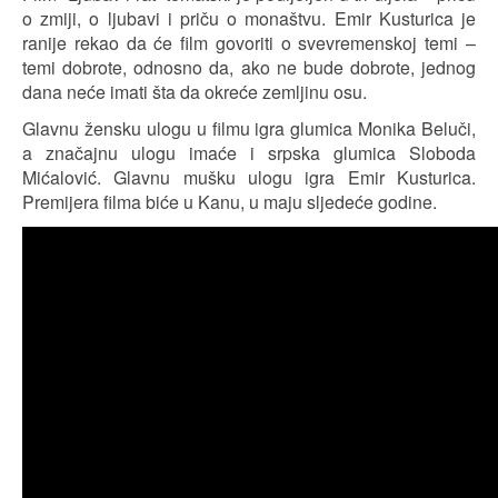
o zmiji, o ljubavi i priču o monaštvu. Emir Kusturica je
ranije rekao da će film govoriti o svevremenskoj temi –
temi dobrote, odnosno da, ako ne bude dobrote, jednog
dana neće imati šta da okreće zemljinu osu.
Glavnu žensku ulogu u filmu igra glumica Monika Beluči,
a značajnu ulogu imaće i srpska glumica Sloboda
Mićalović. Glavnu mušku ulogu igra Emir Kusturica.
Premijera filma biće u Kanu, u maju sljedeće godine.