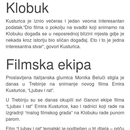
Klobuk
Kusturica je iznio večeras i jedan veoma interesantan
podatak.”Dio filma o pokolju na svadbi koji snimamo na
Klobuku događa se u neposrednoj blizini mjesta gdje je
nekada kroz istoriju bio sličan događaj. Eto i to je jedna
interesantna stvar”, govori Kusturica.
Filmska ekipa
Proslavljena italijanska glumica Monika Beluči stigla je
danas u Trebinje na snimanje novog filma Emira
Kusturice, “Ljubav i rat”.
U Trebinju su se danas okupili svi članovi ekipe filma
“Ljubav i rat” Emira Kusturice, kao i radnici koji rade na
izgradnji “malog filmskog grada” na Klobuku rade punom
parom.
Film “Ljubav i rat” tematski je podijeljen u tri dijela – priču