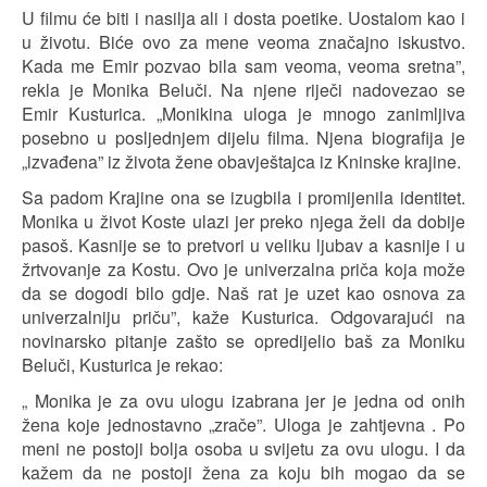
U filmu će biti i nasilja ali i dosta poetike. Uostalom kao i
u životu. Biće ovo za mene veoma značajno iskustvo.
Kada me Emir pozvao bila sam veoma, veoma sretna”,
rekla je Monika Beluči. Na njene riječi nadovezao se
Emir Kusturica. „Monikina uloga je mnogo zanimljiva
posebno u posljednjem dijelu filma. Njena biografija je
„izvađena” iz života žene obavještajca iz Kninske krajine.
Sa padom Krajine ona se izugbila i promijenila identitet.
Monika u život Koste ulazi jer preko njega želi da dobije
pasoš. Kasnije se to pretvori u veliku ljubav a kasnije i u
žrtvovanje za Kostu. Ovo je univerzalna priča koja može
da se dogodi bilo gdje. Naš rat je uzet kao osnova za
univerzalniju priču”, kaže Kusturica. Odgovarajući na
novinarsko pitanje zašto se opredijelio baš za Moniku
Beluči, Kusturica je rekao:
„ Monika je za ovu ulogu izabrana jer je jedna od onih
žena koje jednostavno „zrače”. Uloga je zahtjevna . Po
meni ne postoji bolja osoba u svijetu za ovu ulogu. I da
kažem da ne postoji žena za koju bih mogao da se