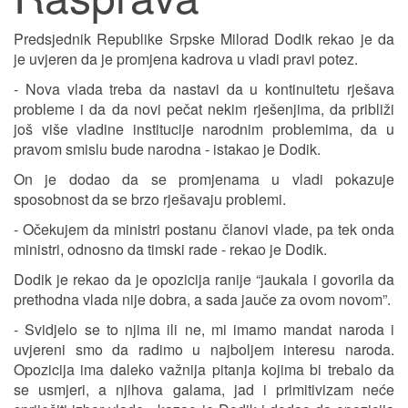
Predsjednik Republike Srpske Milorad Dodik rekao je da
je uvjeren da je promjena kadrova u vladi pravi potez.
- Nova vlada treba da nastavi da u kontinuitetu rješava
probleme i da da novi pečat nekim rješenjima, da približi
još više vladine institucije narodnim problemima, da u
pravom smislu bude narodna - istakao je Dodik.
On je dodao da se promjenama u vladi pokazuje
sposobnost da se brzo rješavaju problemi.
- Očekujem da ministri postanu članovi vlade, pa tek onda
ministri, odnosno da timski rade - rekao je Dodik.
Dodik je rekao da je opozicija ranije “jaukala i govorila da
prethodna vlada nije dobra, a sada jauče za ovom novom”.
- Svidjelo se to njima ili ne, mi imamo mandat naroda i
uvjereni smo da radimo u najboljem interesu naroda.
Opozicija ima daleko važnija pitanja kojima bi trebalo da
se usmjeri, a njihova galama, jad i primitivizam neće