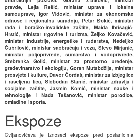
unutrašnjih poslova, Gorana Zlatković, ministar
pravde, Lejla Rešić, ministar uprave i lokalne
samouprave, Igor Vidović, ministar za ekonomske
odnose i regionalnu saradnju, Petar Đokić, ministar
rada i boračko-invalidske zaštite, Maida Ibrišagić-
Hrstić, ministar trgovine i turizma, Željko Kovačević,
ministar industrije, energetike i rudarstva, Nedeljko
Čubrilović, ministar saobraćaja i veza, Stevo Mirjanić,
ministar poljoprivrede, šumarstva i vodoprivrede,
Srebrenka Golić, ministar za prostorno uređenje,
građevinarstvo i ekologiju, Goran Mutabdžija, ministar
prosvjete i kulture, Davor Čordaš, ministar za izbjeglice
i raseljena lica, Slobodan Stanić, ministar zdravlja i
socijalne zaštite, Jasmin Komić, ministar nauke i
tehnologije i Nada Tešanović, ministar porodice,
omladine i sporta.
Ekspoze
Cvijanovićeva je iznoseći ekspoze pred poslanicima