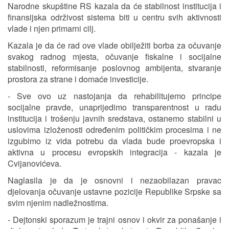
Narodne skupštine RS kazala da će stabilnost institucija i
finansijska održivost sistema biti u centru svih aktivnosti
vlade i njen primarni cilj.
Kazala je da će rad ove vlade obilježiti borba za očuvanje
svakog radnog mjesta, očuvanje fiskalne i socijalne
stabilnosti, reformisanje poslovnog ambijenta, stvaranje
prostora za strane i domaće investicije.
- Sve ovo uz nastojanja da rehabilitujemo principe
socijalne pravde, unaprijedimo transparentnost u radu
institucija i trošenju javnih sredstava, ostanemo stabilni u
uslovima izloženosti određenim političkim procesima i ne
izgubimo iz vida potrebu da vlada bude proevropska i
aktivna u procesu evropskih integracija - kazala je
Cvijanovićeva.
Naglasila je da je osnovni i nezaobilazan pravac
djelovanja očuvanje ustavne pozicije Republike Srpske sa
svim njenim nadležnostima.
- Dejtonski sporazum je trajni osnov i okvir za ponašanje i