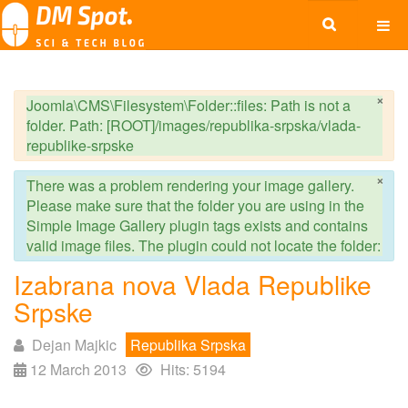
×
Joomla\CMS\Filesystem\Folder::files: Path is not a
folder. Path: [ROOT]/images/republika-srpska/vlada-
republike-srpske
×
There was a problem rendering your image gallery.
Please make sure that the folder you are using in the
Simple Image Gallery plugin tags exists and contains
valid image files. The plugin could not locate the folder:
Izabrana nova Vlada Republike
Srpske
Dejan Majkic
Republika Srpska
12 March 2013
Hits: 5194