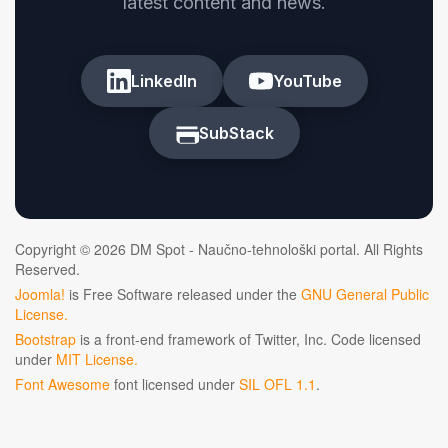
latest content and news.
LinkedIn
YouTube
SubStack
Copyright © 2026 DM Spot - Naučno-tehnološki portal. All Rights
Reserved.
Joomla!
is Free Software released under the
GNU General Public
License.
Bootstrap
is a front-end framework of Twitter, Inc. Code licensed
under
MIT License.
Font Awesome
font licensed under
SIL OFL 1.1
.