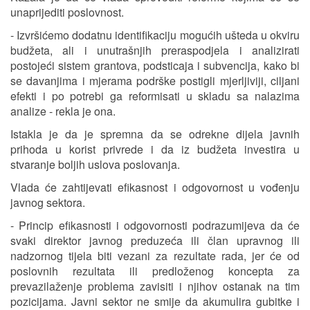
unaprijediti poslovnost.
- Izvršićemo dodatnu identifikaciju mogućih ušteda u okviru
budžeta, ali i unutrašnjih preraspodjela i analizirati
postojeći sistem grantova, podsticaja i subvencija, kako bi
se davanjima i mjerama podrške postigli mjerljiviji, ciljani
efekti i po potrebi ga reformisati u skladu sa nalazima
analize - rekla je ona.
Istakla je da je spremna da se odrekne dijela javnih
prihoda u korist privrede i da iz budžeta investira u
stvaranje boljih uslova poslovanja.
Vlada će zahtijevati efikasnost i odgovornost u vođenju
javnog sektora.
- Princip efikasnosti i odgovornosti podrazumijeva da će
svaki direktor javnog preduzeća ili član upravnog ili
nadzornog tijela biti vezani za rezultate rada, jer će od
poslovnih rezultata ili predloženog koncepta za
prevazilaženje problema zavisiti i njihov ostanak na tim
pozicijama. Javni sektor ne smije da akumulira gubitke i