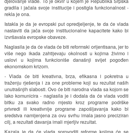
djelovanje vlade. To je okvir u kojem je Republika Srpska
gradila i jačala svoje institucije i postigla funkcionalnost -
rekla je ona.
Istakla je da je evropski put opredjeljenje, te da će vlada
nastaviti da jača svoje institucionalne kapacitete kako bi
izvršavala evropske obaveze.
Naglasila je da će vlada će biti reformski orijentisana, jer to
više nego ikada zahtijevaju okolnosti u kojima živimo i
uslovi u kojima funkcioniše današnji svijet pogođen
ekonomskom krizom.
- Vlada će biti kreativna, brza, efikasna i pokretna u
traženju rješenja i za one probleme koji su rezultat naših
unutrašnjih slabosti. Ovo će biti narodna vlada sa kojom se
lako komunicira - naglasila je i dodala da će vlada voditi
bitku za svako radno mjesto kroz programe podrške
privredi ili kreativnije programe zapošljavanja kako bi
sredstva namijenjena za ovu svrhu imala jasno preciziran
cilj, a rezultati davanja imali mjerljiv rezultat.
Kazala je da će vlada sprovoditi reforme kojima će se