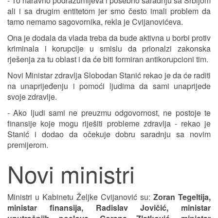
- To naravno podrazumijeva i posebno saradnju sa Srbijom
ali i sa drugim entitetom jer smo često imali problem da
tamo nemamo sagovornika, rekla je Cvijanovićeva.
Ona je dodala da vlada treba da bude aktivna u borbi protiv
kriminala i korupcije u smislu da prionalzi zakonska
rješenja za tu oblast i da će biti formiran antikorupcioni tim.
Novi Ministar zdravlja Slobodan Stanić rekao je da će raditi
na unaprijeđenju i pomoći ljudima da sami unaprijede
svoje zdravlje.
- Ako ljudi sami ne preuzmu odgovornost, ne postoje te
finansije koje mogu riješiti probleme zdravlja - rekao je
Stanić i dodao da očekuje dobru saradnju sa novim
premijerom.
Novi ministri
Ministri u Kabinetu Željke Cvijanović su:
Zoran Tegeltija,
ministar finansija, Radislav Jovičić, ministar