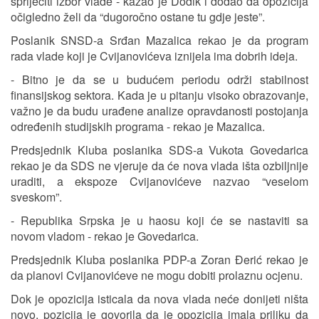
spriječiti izbor vlade - kazao je Dodik i dodao da opozicija
očigledno želi da “dugoročno ostane tu gdje jeste”.
Poslanik SNSD-a Srđan Mazalica rekao je da program
rada vlade koji je Cvijanovićeva iznijela ima dobrih ideja.
- Bitno je da se u budućem periodu održi stabilnost
finansijskog sektora. Kada je u pitanju visoko obrazovanje,
važno je da budu urađene analize opravdanosti postojanja
određenih studijskih programa - rekao je Mazalica.
Predsjednik Kluba poslanika SDS-a Vukota Govedarica
rekao je da SDS ne vjeruje da će nova vlada išta ozbiljnije
uraditi, a ekspoze Cvijanovićeve nazvao “veselom
sveskom”.
- Republika Srpska je u haosu koji će se nastaviti sa
novom vladom - rekao je Govedarica.
Predsjednik Kluba poslanika PDP-a Zoran Đerić rekao je
da planovi Cvijanovićeve ne mogu dobiti prolaznu ocjenu.
Dok je opozicija isticala da nova vlada neće donijeti ništa
novo, pozicija je govorila da je opozicija imala priliku da