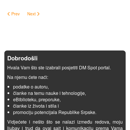
Prev
Next
Dobrodošli
Hvala Vam što ste izabrali posjetiti DM Spot portal.
Na njemu ćete naći:
podatke o autoru,
članke na temu nauke i tehnologije,
eBiblioteku, preporuke,
članke iz života i stila i
promociju potencijala Republike Srpske.
Vidjećete i nešto što se nalazi između redova, moju
ljubav i trud da ovaj sajt i komunikaciju prema Vama