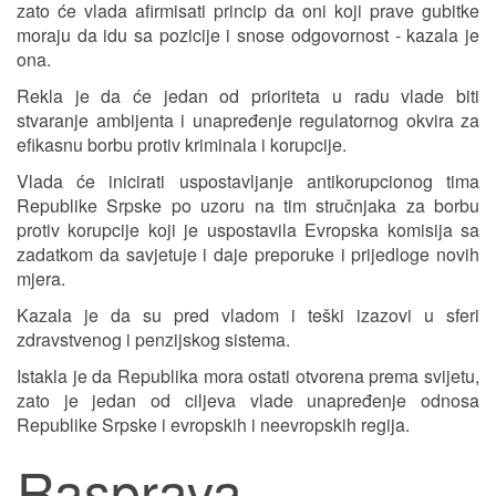
zato će vlada afirmisati princip da oni koji prave gubitke
moraju da idu sa pozicije i snose odgovornost - kazala je
ona.
Rekla je da će jedan od prioriteta u radu vlade biti
stvaranje ambijenta i unapređenje regulatornog okvira za
efikasnu borbu protiv kriminala i korupcije.
Vlada će inicirati uspostavljanje antikorupcionog tima
Republike Srpske po uzoru na tim stručnjaka za borbu
protiv korupcije koji je uspostavila Evropska komisija sa
zadatkom da savjetuje i daje preporuke i prijedloge novih
mjera.
Kazala je da su pred vladom i teški izazovi u sferi
zdravstvenog i penzijskog sistema.
Istakla je da Republika mora ostati otvorena prema svijetu,
zato je jedan od ciljeva vlade unapređenje odnosa
Republike Srpske i evropskih i neevropskih regija.
Rasprava