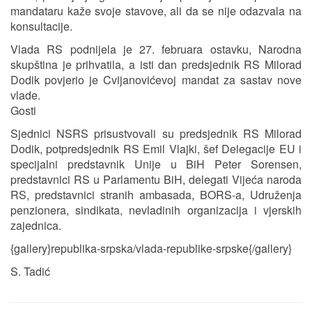
mandataru kaže svoje stavove, ali da se nije odazvala na
konsultacije.
Vlada RS podnijela je 27. februara ostavku, Narodna
skupština je prihvatila, a isti dan predsjednik RS Milorad
Dodik povjerio je Cvijanovićevoj mandat za sastav nove
vlade.
Gosti
Sjednici NSRS prisustvovali su predsjednik RS Milorad
Dodik, potpredsjednik RS Emil Vlajki, šef Delegacije EU i
specijalni predstavnik Unije u BiH Peter Sorensen,
predstavnici RS u Parlamentu BiH, delegati Vijeća naroda
RS, predstavnici stranih ambasada, BORS-a, Udruženja
penzionera, sindikata, nevladinih organizacija i vjerskih
zajednica.
{gallery}republika-srpska/vlada-republike-srpske{/gallery}
S. Tadić