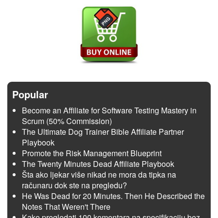
Popular
Become an Affiliate for Software Testing Mastery in
Scrum (50% Commission)
The Ultimate Dog Trainer Bible Affiliate Partner
Playbook
Promote the Risk Management Blueprint
The Twenty Minutes Dead Affiliate Playbook
Šta ako ljekar više nikad ne mora da tipka na
računaru dok ste na pregledu?
He Was Dead for 20 Minutes. Then He Described the
Notes That Weren't There
Kako pregledati 100 komentara na specifikaciju bez