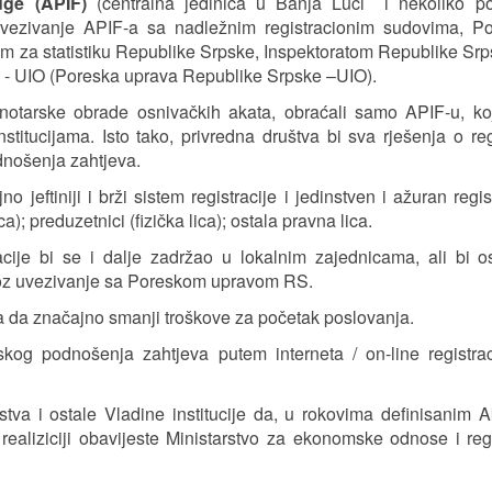
uge (APIF)
(centralna jedinica u Banja Luci i nekoliko po
 uvezivanje APIF-a sa nadležnim registracionim sudovima, P
za statistiku Republike Srpske, Inspektoratom Republike Srp
 - UIO (Poreska uprava Republike Srpske –UIO).
notarske obrade osnivačkih akata, obraćali samo APIF-u, ko
titucijama. Isto tako, privredna društva bi sva rješenja o regi
dnošenja zahtjeva.
 jeftiniji i brži sistem registracije i jedinstven i ažuran regis
); preduzetnici (fizička lica); ostala pravna lica.
acije bi se i dalje zadržao u lokalnim zajednicama, ali bi o
roz uvezivanje sa Poreskom upravom RS.
na da značajno smanji troškove za početak poslovanja.
nskog podnošenja zahtjeva putem interneta / on-line registrac
va i ostale Vladine institucije da, u rokovima definisanim 
j realiziciji obavijeste Ministarstvo za ekonomske odnose i re