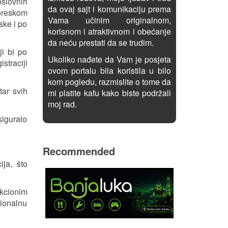
slovnih
da ovaj sajt i komunikaciju prema
oreskom
Vama učinim originalnom,
ske i po
korisnom i atraktivnom i obećanje
da neću prestati da se trudim.
ji bi po
Ukoliko nađete da Vam je posjeta
straciji
ovom portalu bila koristila u bilo
kom pogledu, razmislite o tome da
tar svih
mi platite kafu kako biste podržali
moj rad.
siguralo
Recommended
ija, što
Akcionim
gionalnu