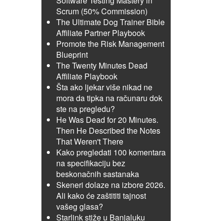
Software Testing Mastery in
Scrum (50% Commission)
The Ultimate Dog Trainer Bible
Affiliate Partner Playbook
Promote the Risk Management
Blueprint
The Twenty Minutes Dead
Affiliate Playbook
Šta ako ljekar više nikad ne
mora da tipka na računaru dok
ste na pregledu?
He Was Dead for 20 Minutes.
Then He Described the Notes
That Weren't There
Kako pregledati 100 komentara
na specifikaciju bez
beskonačnih sastanaka
Skeneri dolaze na izbore 2026.
Ali kako će zaštititi tajnost
vašeg glasa?
Starlink stiže u Banjaluku