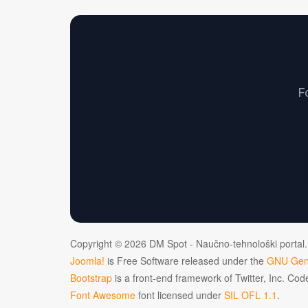
F
Copyright © 2026 DM Spot - Naučno-tehnološki portal.
Joomla!
is Free Software released under the
GNU Gene
Bootstrap
is a front-end framework of Twitter, Inc. Co
Font Awesome
font licensed under
SIL OFL 1.1
.