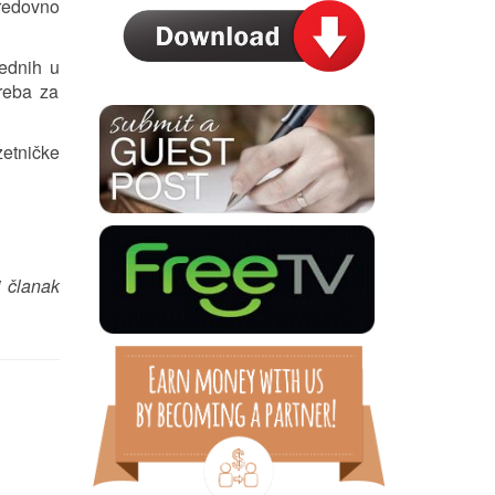
redovno
vednih u
reba za
etničke
i članak