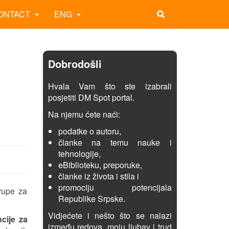
ONTACT
ENG
Dobrodošli
Hvala Vam što ste izabrali
posjetiti DM Spot portal.
Na njemu ćete naći:
podatke o autoru,
članke na temu nauke i
tehnologije,
eBiblioteku, preporuke,
članke iz života i stila i
promociju potencijala
grupe za
Republike Srpske.
Vidjećete i nešto što se nalazi
cije za
između redova, moju ljubav i trud