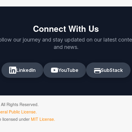
Connect With Us
ollow our journey and stay updated on our latest conte
and news.
LinkedIn
YouTube
SubStack
 All Rights Reserved.
ral Public License.
de licensed under
MIT License.