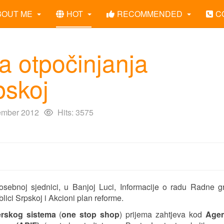
BOUT ME
HOT
RECOMMENDED
C
 otpočinjanja
pskoj
ember 2012
Hits: 3575
osebnoj sjednici, u Banjoj Luci, Informacije o radu Radne 
ici Srpskoj i Akcioni plan reforme.
erskog sistema
(
one stop shop
) prijema zahtjeva kod
Agen