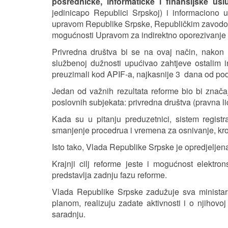
posredničke, informatičke i finansijske usl
jedinicapo Republici Srpskoj) i informaciono
upravom Republike Srpske, Republičkim zavodom 
mogućnosti Upravom za indirektno oporezivanje
Privredna društva bi se na ovaj način, nakon 
službenoj dužnosti upućivao zahtjeve ostalim ins
preuzimali kod APIF-a, najkasnije 3 dana od po
Jedan od važnih rezultata reforme bio bi značajno
poslovnih subjekata: privredna društva (pravna lica
Kada su u pitanju preduzetnici, sistem registr
smanjenje procedrua i vremena za osnivanje, k
Isto tako, Vlada Republike Srpske je opredjelje
Krajnji cilj reforme jeste i mogućnost elektro
predstavlja zadnju fazu reforme.
Vlada Republike Srpske zadužuje sva ministarst
planom, realizuju zadate aktivnosti i o njihovo
saradnju.