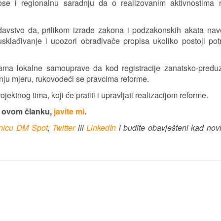
se i regionalnu saradnju da o realizovanim aktivnostima 
davstvo da, prilikom izrade zakona i podzakonskih akata na
klađivanje i upozori obrađivače propisa ukoliko postoji pot
ama lokalne samouprave da kod registracije zanatsko-preduz
nju mjeru, rukovodeći se pravcima reforme.
ktnog tima, koji će pratiti i upravljati realizacijom reforme.
u ovom članku,
javite mi
.
anicu DM Spot
,
Twitter
ili
LinkedIn
i budite obavješteni kad nov