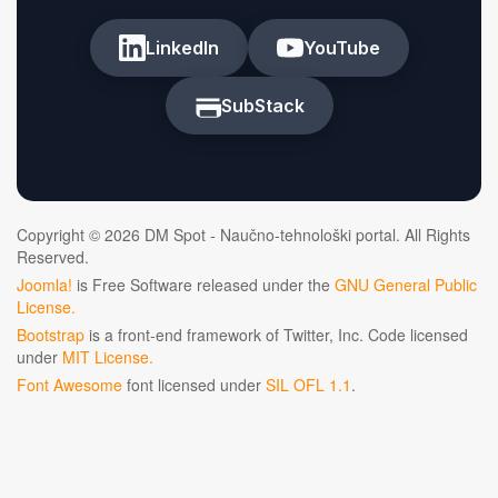
LinkedIn
YouTube
SubStack
Copyright © 2026 DM Spot - Naučno-tehnološki portal. All Rights
Reserved.
Joomla!
is Free Software released under the
GNU General Public
License.
Bootstrap
is a front-end framework of Twitter, Inc. Code licensed
under
MIT License.
Font Awesome
font licensed under
SIL OFL 1.1
.