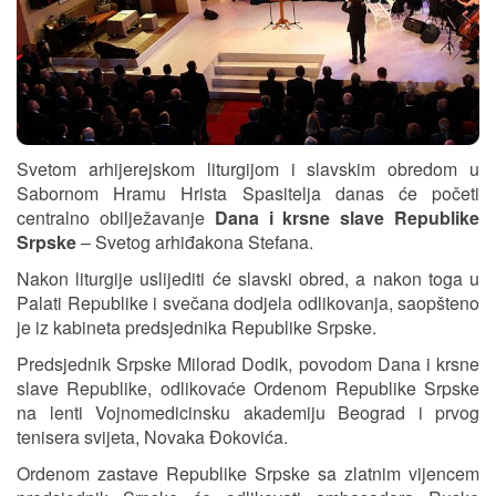
Svetom arhijerejskom liturgijom i slavskim obredom u
Sabornom Hramu Hrista Spasitelja danas će početi
centralno obilježavanje
Dana i krsne slave Republike
Srpske
– Svetog arhiđakona Stefana.
Nakon liturgije uslijediti će slavski obred, a nakon toga u
Palati Republike i svečana dodjela odlikovanja, saopšteno
je iz kabineta predsjednika Republike Srpske.
Predsjednik Srpske Milorad Dodik, povodom Dana i krsne
slave Republike, odlikovaće Ordenom Republike Srpske
na lenti Vojnomedicinsku akademiju Beograd i prvog
tenisera svijeta, Novaka Đokovića.
Ordenom zastave Republike Srpske sa zlatnim vijencem