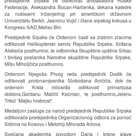
predsjednik Srpske će odlikovati ambasadora Ruske
Federacije, Aleksandra Bocan-Harčenka, dekana katedre
za nuklearni inženjering pri američkom državnom
Univerzitetu Berkli, Jasminu Vujić i člana srpskog kokusa u
Kongresu SAD,Melisu Bin.
Predsjednik Srpske će Ordenom časti sa zlatnim zracima
odlikovati Helikopterski servis Republike Srpske, Srđana
Aleksića posthumno, te odbornika Skupštine opštine Srbac
i bivšeg poslanika Narodne skupštine Republike Srpske,
Mišu Miholjčića posthumno.
Ordenom Njegoša Prvog reda predsjednik Dodik će
odlikovati protonamjesnika Slobodana Aničića, dok će
ordenom Krsta milosrđa odlikovati primarijusa
doktora,Gordanu Malčić Kecman, te posthumno,Jelenu
Trikić “Majku hrabrost”.
Medaljom zasluge za narod predsjednik Republike Srpske
odlikovaće predsjednika Organizacionog odbora za pomoć
Srbima na Kosovu i Metohiji,Milorada Arlova.
Svečana akademija povodom Dana i krsne slave