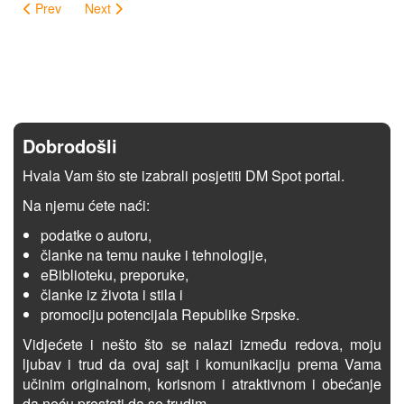
Prev
Next
Dobrodošli
Hvala Vam što ste izabrali posjetiti DM Spot portal.
Na njemu ćete naći:
podatke o autoru,
članke na temu nauke i tehnologije,
eBiblioteku, preporuke,
članke iz života i stila i
promociju potencijala Republike Srpske.
Vidjećete i nešto što se nalazi između redova, moju
ljubav i trud da ovaj sajt i komunikaciju prema Vama
učinim originalnom, korisnom i atraktivnom i obećanje
da neću prestati da se trudim.