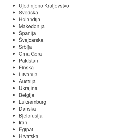
Ujedinjeno Kraljevstvo
Švedska
Holandija
Makedonija
Španija
Švajcarska
Srbija
Crna Gora
Pakistan
Finska
Litvanija
Austrija
Ukrajina
Belgija
Luksemburg
Danska
Bjelorusija
Iran
Egipat
Hrvatska