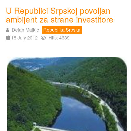
U Republici Srpskoj povoljan
ambijent za strane investitore
Dejan Majkic
Republika Srpska
18 July 2012
Hits: 4639