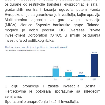
osigurane od restrikcije transfera, eksproprijacije, rata i
građanskih nemira i kršenja ugovora, putem Fonda
Evropske unije za garantovanje investicija, kojim upravlja
Multilateralna agencija za garantovanje investicija
(MIGA), članica Svjetske bankarske grupe. Takođe,
moguće je dobiti podršku US Overseas Private
Inves¬tment Corporation (OPIC), u smislu osiguranja
investitora od političkog rizika.
U cilju promocije i zaštite investicija, Bosna i
Hercegovina je potpisala sporazume sa slijedećim
zemljama:
Sporazumi o unapređenju i zaštiti investicija: