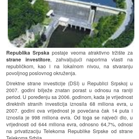
Republika Srpska
postaje veoma atraktivno tržište za
strane investitore
, zahvaljujući naporima vlasti na
republičkom, kao i na lokalnom nivou, na stvaranju
povoljnog poslovnog okruženja.
Direktne strane investicije (DSI) u Republici Srpskoj u
2007. godini bilježe znatan porast u odnosu na raniji
period. U poređenju sa 2006. godinom, kada je vrijednost
direktnih stranih investicija iznosila 68 miliona evra, u
2007. godini ova vrijednost je povećana čak 14 puta i
iznosila je 998 miliona evra. Od toga se najveći dio, u
vrijednosti od 644 miliona evra, odnosno 64,7%, odnosi
na privatizaciju Telekoma Republike Srpske od strane
Telekoma Srbija.