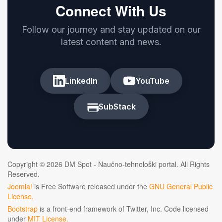
Connect With Us
Follow our journey and stay updated on our
latest content and news.
LinkedIn
YouTube
SubStack
Copyright © 2026 DM Spot - Naučno-tehnološki portal. All Rights
Reserved.
Joomla!
is Free Software released under the
GNU General Public
License.
Bootstrap
is a front-end framework of Twitter, Inc. Code licensed
under
MIT License.