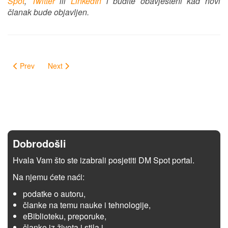
Spot
,
Twitter
ili
LinkedIn
i budite obavješteni kad novi
članak bude objavljen.
Prev
Next
Dobrodošli
Hvala Vam što ste izabrali posjetiti DM Spot portal.
Na njemu ćete naći:
podatke o autoru,
članke na temu nauke i tehnologije,
eBiblioteku, preporuke,
članke iz života i stila i