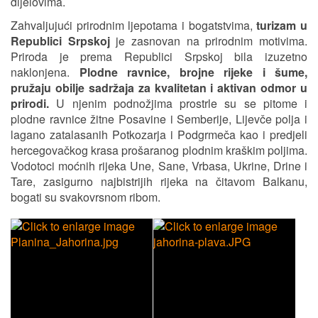
dijelovima.
Zahvaljujući prirodnim ljepotama i bogatstvima,
turizam u
Republici Srpskoj
je zasnovan na prirodnim motivima.
Priroda je prema Republici Srpskoj bila izuzetno
naklonjena.
Plodne ravnice, brojne rijeke i šume,
pružaju obilje sadržaja za kvalitetan i aktivan odmor u
prirodi.
U njenim podnožjima prostrle su se pitome i
plodne ravnice žitne Posavine i Semberije, Lijevče polja i
lagano zatalasanih Potkozarja i Podgrmeča kao i predjeli
hercegovačkog krasa prošaranog plodnim kraškim poljima.
Vodotoci moćnih rijeka Une, Sane, Vrbasa, Ukrine, Drine i
Tare, zasigurno najbistrijih rijeka na čitavom Balkanu,
bogati su svakovrsnom ribom.