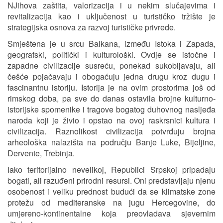
NJihova zaštita, valorizacija i u nekim slučajevima i
revitalizacija kao i uključenost u turističko tržište je
strategijska osnova za razvoj turističke privrede.
Smještena je u srcu Balkana, između Istoka i Zapada,
geografski, politički i kulturološki. Ovdje se istočne i
zapadne civilizacije susreću, ponekad sukobljavaju, ali
češće pojačavaju i obogaćuju jedna drugu kroz dugu i
fascinantnu istoriju. Istorija je na ovim prostorima još od
rimskog doba, pa sve do danas ostavila brojne kulturno-
istorijske spomenike i tragove bogatog duhovnog nasljeđa
naroda koji je živio i opstao na ovoj raskrsnici kultura i
civilizacija. Raznolikost civilizacija potvrđuju brojna
arheološka nalazišta na području Banje Luke, Bijeljine,
Dervente, Trebinja.
Iako teritorijalno nevelikoj, Republici Srpskoj pripadaju
bogati, ali razuđeni prirodni resursi. Oni predstavljaju njenu
osobenost i veliku prednost budući da se klimatske zone
protežu od mediteranske na jugu Hercegovine, do
umjereno-kontinentalne koja preovladava sjevernim