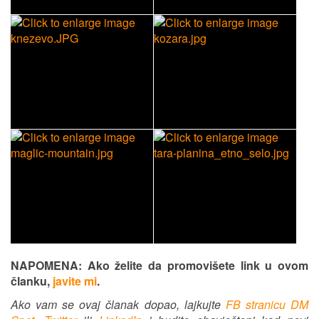
NAPOMENA: Ako želite da promovišete link u ovom
članku,
javite mi
.
Ako vam se ovaj članak dopao, lajkujte
FB stranicu DM