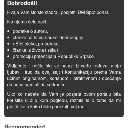
Dobrodošli
Hvala Vam što ste izabrali posjetiti DM Spot portal.
Na njemu ćete naći:
podatke o autoru,
članke na temu nauke i tehnologije,
eBiblioteku, preporuke,
članke iz života i stila i
promociju potencijala Republike Srpske.
Vidjećete i nešto što se nalazi između redova, moju
ljubav i trud da ovaj sajt i komunikaciju prema Vama
učinim originalnom, korisnom i atraktivnom i obećanje
da neću prestati da se trudim.
Ukoliko nađete da Vam je posjeta ovom portalu bila
koristila u bilo kom pogledu, razmislite o tome da mi
platite kafu kako biste podržali moj rad.
Recommended