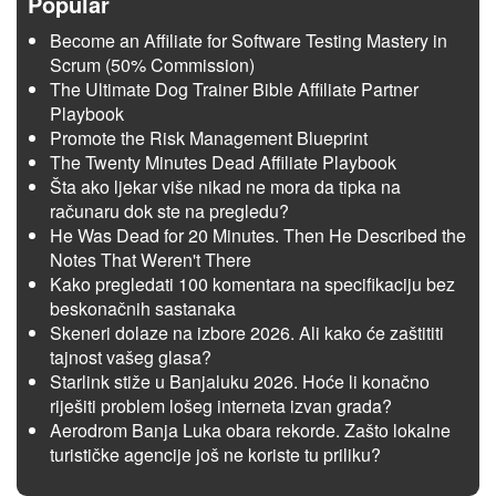
Popular
Become an Affiliate for Software Testing Mastery in
Scrum (50% Commission)
The Ultimate Dog Trainer Bible Affiliate Partner
Playbook
Promote the Risk Management Blueprint
The Twenty Minutes Dead Affiliate Playbook
Šta ako ljekar više nikad ne mora da tipka na
računaru dok ste na pregledu?
He Was Dead for 20 Minutes. Then He Described the
Notes That Weren't There
Kako pregledati 100 komentara na specifikaciju bez
beskonačnih sastanaka
Skeneri dolaze na izbore 2026. Ali kako će zaštititi
tajnost vašeg glasa?
Starlink stiže u Banjaluku 2026. Hoće li konačno
riješiti problem lošeg interneta izvan grada?
Aerodrom Banja Luka obara rekorde. Zašto lokalne
turističke agencije još ne koriste tu priliku?