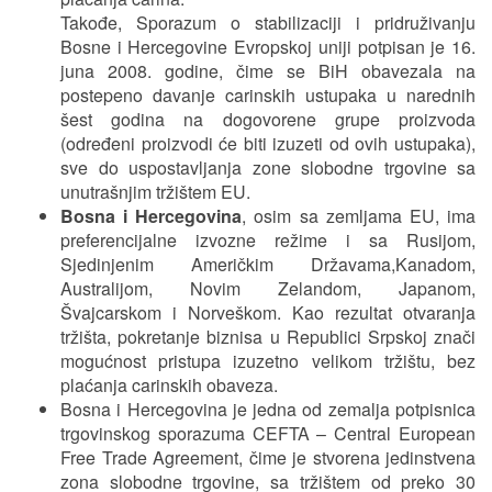
Takođe, Sporazum o stabilizaciji i pridruživanju
Bosne i Hercegovine Evropskoj uniji potpisan je 16.
juna 2008. godine, čime se BiH obavezala na
postepeno davanje carinskih ustupaka u narednih
šest godina na dogovorene grupe proizvoda
(određeni proizvodi će biti izuzeti od ovih ustupaka),
sve do uspostavljanja zone slobodne trgovine sa
unutrašnjim tržištem EU.
Bosna i Hercegovina
, osim sa zemljama EU, ima
preferencijalne izvozne režime i sa Rusijom,
Sjedinjenim Američkim Državama,Kanadom,
Australijom, Novim Zelandom, Japanom,
Švajcarskom i Norveškom. Kao rezultat otvaranja
tržišta, pokretanje biznisa u Republici Srpskoj znači
mogućnost pristupa izuzetno velikom tržištu, bez
plaćanja carinskih obaveza.
Bosna i Hercegovina je jedna od zemalja potpisnica
trgovinskog sporazuma CEFTA – Central European
Free Trade Agreement, čime je stvorena jedinstvena
zona slobodne trgovine, sa tržištem od preko 30