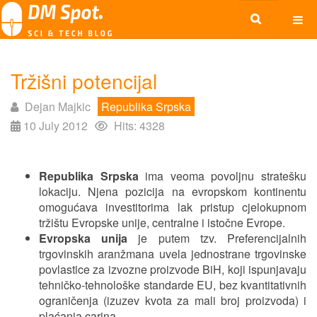
Tržišni potencijal
Dejan Majkic
Republika Srpska
10 July 2012
Hits: 4328
Republika Srpska
ima veoma povoljnu stratešku
lokaciju. Njena pozicija na evropskom kontinentu
omogućava investitorima lak pristup cjelokupnom
tržištu Evropske unije, centralne i istočne Evrope.
Evropska unija
je putem tzv. Preferencijalnih
trgovinskih aranžmana uvela jednostrane trgovinske
povlastice za izvozne proizvode BiH, koji ispunjavaju
tehničko-tehnološke standarde EU, bez kvantitativnih
ograničenja (izuzev kvota za mali broj proizvoda) i
plaćanja carina.