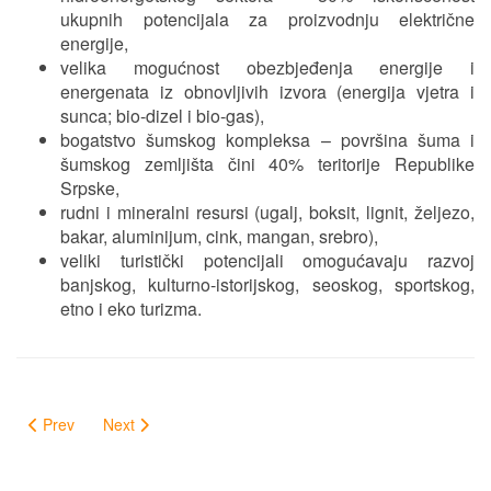
ukupnih potencijala za proizvodnju električne
energije,
velika mogućnost obezbjeđenja energije i
energenata iz obnovljivih izvora (energija vjetra i
sunca; bio-dizel i bio-gas),
bogatstvo šumskog kompleksa – površina šuma i
šumskog zemljišta čini 40% teritorije Republike
Srpske,
rudni i mineralni resursi (ugalj, boksit, lignit, željezo,
bakar, aluminijum, cink, mangan, srebro),
veliki turistički potencijali omogućavaju razvoj
banjskog, kulturno-istorijskog, seoskog, sportskog,
etno i eko turizma.
Prev
Next