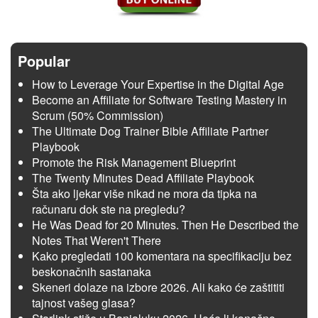
Popular
How to Leverage Your Expertise in the Digital Age
Become an Affiliate for Software Testing Mastery in
Scrum (50% Commission)
The Ultimate Dog Trainer Bible Affiliate Partner
Playbook
Promote the Risk Management Blueprint
The Twenty Minutes Dead Affiliate Playbook
Šta ako ljekar više nikad ne mora da tipka na
računaru dok ste na pregledu?
He Was Dead for 20 Minutes. Then He Described the
Notes That Weren't There
Kako pregledati 100 komentara na specifikaciju bez
beskonačnih sastanaka
Skeneri dolaze na izbore 2026. Ali kako će zaštititi
tajnost vašeg glasa?