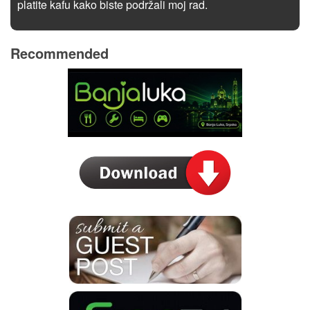
platite kafu kako biste podržali moj rad.
Recommended