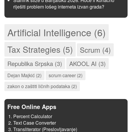
Starlink stiže u Banjaluku 2026. Hoće li konačno
riješiti problem lošeg interneta izvan grada?
Artificial Intelligence (6)
Tax Strategies (5)
Scrum (4)
Republika Srpska (3)
AKOOL AI (3)
Dejan Majkić (2)
scrum career (2)
zakon o zaštiti ličnih podataka (2)
Free Online Apps
Percent Calculator
Text Case Converter
Transliterator (Preslovljavanje)