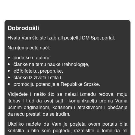
Dobrodošli
Hvala Vam što ste izabrali posjetiti DM Spot portal.
Na njemu ćete naći:
podatke o autoru,
članke na temu nauke i tehnologije,
eBiblioteku, preporuke,
članke iz života i stila i
promociju potencijala Republike Srpske.
Vidjećete i nešto što se nalazi između redova, moju
ljubav i trud da ovaj sajt i komunikaciju prema Vama
učinim originalnom, korisnom i atraktivnom i obećanje
da neću prestati da se trudim.
Ukoliko nađete da Vam je posjeta ovom portalu bila
koristila u bilo kom pogledu, razmislite o tome da mi