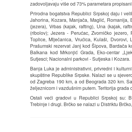
zadovoljavaju više od 73% parametara propisani
Prirodna bogatstva Republici Srpskoj daju i velik
Jahorina, Kozara, Manjača, Maglić, Romanija, Bor
(jezera), Vrbas (kajak, rafting), Una (kajak, raft
(ribolov); Jezera - Perućac, Zvorničko jezero, 
Toplice, Mlječanica, Vrućica, Kulaši, Dvorovi, 
Prašumski rezervat Janj kod Šipova, Bardača kod 
Balkana kod Mrkonjić Grada, Eko-centar „Ljeka
Sutjesci; Nacionalni parkovi - Sutjeska i Kozara.
Banja Luka je administrativni, privredni i kultu
skupštine Republike Srpske. Nalazi se u sjeve
od Zagreba 190 km, a od Beograda 320 km. Sa 
željeznicom i vazdušnim putem. Teritorija grada 
Ostali veći gradovi u Republici Srpskoj su: Bij
Trebinje i drugi. Brčko se nalazi u Distriktu Brč