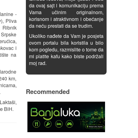
da ovaj sajt i komunikaciju prema
Vama učinim originalnom,
lanine -
korisnom i atraktivnom i obećanje
), Pliva
da neću prestati da se trudim.
, Ribnik
, Srpske
Ukoliko nađete da Vam je posjeta
erućica,
ovom portalu bila koristila u bilo
nkovac i
kom pogledu, razmislite o tome da
tište na
mi platite kafu kako biste podržali
moj rad.
 Narodne
 240 km,
nicama,
Recommended
.
Laktaši,
je BiH.