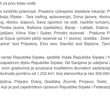
h za prvu klasu vode.
i turistički potencijal. Posebno izdvajamo slijedeće lokacije: P
ja; Rijeke - Tara (rafting, splavarenje), Drina (jezera, ribolov
ing, ribolov, slapovi), Sava (sportovi na vodi, nautički turizam)
Plivska jezera, Balkana (vještačko); Banje - Laktaši, Slatina
Lješljani, Vilina Vlas i Guber; Prirodni rezervati - Prašuma P
Srpca (prirodni ptičiji rezervat sa 11 jezera); Izletišta - Zele
rice“ kod Prijedora, Etno selo Stanišić kod Bijeljine, Tjen
rni centar Republike Srpske, sjedište Vlade Republike Srpske i
rozapadnom dijelu Republike Srpske. Od Sarajeva je udaljena
ovim gradovima je povezana kvalitetnim drumskim saobraćaj
obuhvata površinu od 1.232 km², broj stanovnika je oko 300.000
eljina, Prijedor, Doboj, Gradiška, Zvornik, Prnjavor, Teslić, 
ko, koji je pod zajedničkom upravom Republike Srpske i Federaci