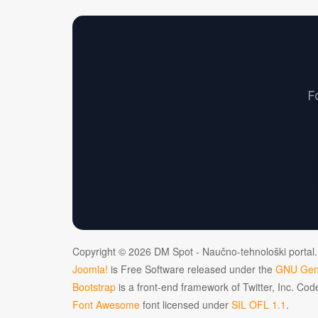
F
Copyright © 2026 DM Spot - Naučno-tehnološki portal.
Joomla!
is Free Software released under the
GNU Gene
Bootstrap
is a front-end framework of Twitter, Inc. Co
Font Awesome
font licensed under
SIL OFL 1.1
.