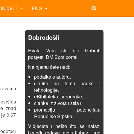
ONTACT
ENG
Dobrodošli
Hvala Vam što ste izabrali
posjetiti DM Spot portal.
Na njemu ćete naći:
podatke o autoru,
članke na temu nauke i
ržavama
tehnologije,
eBiblioteku, preporuke,
površina
članke iz života i stila i
je iznad
promociju potencijala
 je 0,67
Republike Srpske.
Vidjećete i nešto što se nalazi
vodotoci
između redova, moju ljubav i trud