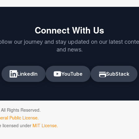
Connect With Us
ollow our journey and stay updated on our latest conte
and news.
LinkedIn
YouTube
SubStack
 All Rights Reserved.
ral Public License.
de licensed under
MIT License.