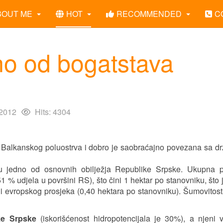
BOUT ME
HOT
RECOMMENDED
C
no od bogatstava
 2012
Hits: 4304
 Balkanskog poluostrva i dobro je saobraćajno povezana sa d
i su jedno od osnovnih obilježja Republike Srpske. Ukupna 
1 % udjela u površini RS), što čini 1 hektar po stanovniku, što 
 i evropskog prosjeka (0,40 hektara po stanovniku). Šumovitost
ke Srpske
(iskorišćenost hidropotencijala je 30%), a njeni 