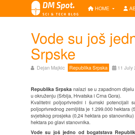
HOME
A
Vode su još jed
Srpske
Dejan Majkic
Republika Srpska
11 July
Republika Srpska
nalazi se u zapadnom dijelu
u okruženju (Srbija, Hrvatska i Crna Gora).
Kvalitetni poljoprivredni i šumski potencijal
poljoprivrednog zemljišta je 1.299.000 hektara (5
svjetskog prosjeka (0,24 hektara po stanovniku)
hektara po glavi stanovnika.
Vode su još jedno od bogatstava Republi