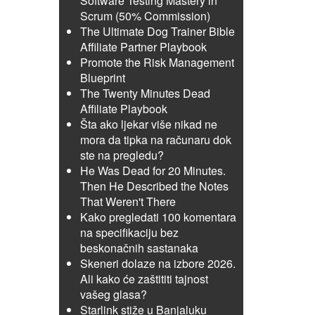
Software Testing Mastery in
Scrum (50% Commission)
The Ultimate Dog Trainer Bible
Affiliate Partner Playbook
Promote the Risk Management
Blueprint
The Twenty Minutes Dead
Affiliate Playbook
Šta ako ljekar više nikad ne
mora da tipka na računaru dok
ste na pregledu?
He Was Dead for 20 Minutes.
Then He Described the Notes
That Weren't There
Kako pregledati 100 komentara
na specifikaciju bez
beskonačnih sastanaka
Skeneri dolaze na izbore 2026.
Ali kako će zaštititi tajnost
vašeg glasa?
Starlink stiže u Banjaluku