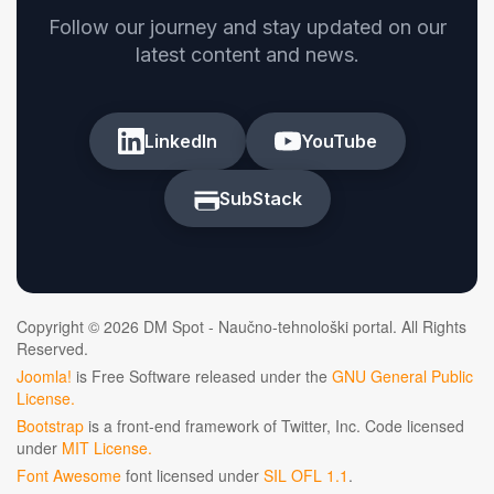
Follow our journey and stay updated on our
latest content and news.
LinkedIn
YouTube
SubStack
Copyright © 2026 DM Spot - Naučno-tehnološki portal. All Rights
Reserved.
Joomla!
is Free Software released under the
GNU General Public
License.
Bootstrap
is a front-end framework of Twitter, Inc. Code licensed
under
MIT License.
Font Awesome
font licensed under
SIL OFL 1.1
.