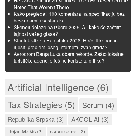
He Was Dead for 20 Minutes. Then He Described the
Notes That Weren't There
Kako pregledati 100 komentara na specifikaciju bez
beskonačnih sastanaka
Skeneri dolaze na izbore 2026. Ali kako će zaštititi
tajnost vašeg glasa?
Starlink stiže u Banjaluku 2026. Hoće li konačno
riješiti problem lošeg interneta izvan grada?
Aerodrom Banja Luka obara rekorde. Zašto lokalne
turističke agencije još ne koriste tu priliku?
Artificial Intelligence (6)
Tax Strategies (5)
Scrum (4)
Republika Srpska (3)
AKOOL AI (3)
Dejan Majkić (2)
scrum career (2)