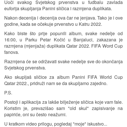
Uoči svakog Svjetskog prvenstva u fudbalu zavlada
euforija skupljanja Panini sličica i razmjena duplikata.
Nakon decenija i decenija ova čar ne jenjava. Tako je i ove
godine, kada se očekuje prvenstvo u Katru 2022.
Kako biste što prije popunili album, svake nedelje od
16:00, u Parku Petar Kočić u Banjaluci, zakazana je
razmjena (mjenjaža) duplikata Qatar 2022. FIFA Word Cup
fanova.
Razmjena će se održavati svake nedelje sve do okončanja
Svjetskog prvenstva.
Ako skupljaš sličice za album Panini FIFA World Cup
Qatar 2022., pridruži nam se da skupljamo zajedno.
P.S.
Postoji i aplikacija za lakše bilježenje sličica koje vam fale.
Koristim je, prevazišao sam "old skul" zapisivanje na
papiriće, oni su često neažurni.
U kratkom video prilogu, pogledaj "moje" iskustvo...