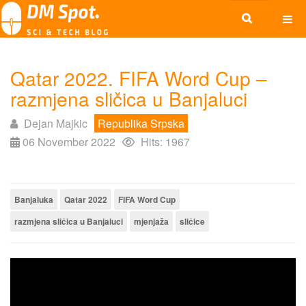
Qatar 2022. FIFA Word Cup –
razmjena sličica u Banjaluci
Dejan Majkic
Republika Srpska
06 November 2022
Hits: 1967
Banjaluka
Qatar 2022
FIFA Word Cup
razmjena sličica u Banjaluci
mjenjaža
sličice