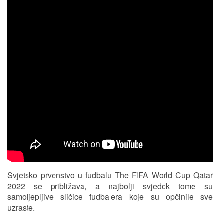
Svjetsko prvenstvo u fudbalu The FIFA World Cup Qatar
2022 se približava, a najbolji svjedok tome su
samoljepljive sličice fudbalera koje su opčinile sve
uzraste.