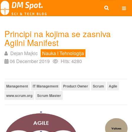
Principi na kojima se zasniva
Agilni Manifest
Dejan Majkic
Nauka I Tehnologija
06 December 2019
Hits: 4280
Management
IT Management
Product Owner
Scrum
Agile
www.scrum.org
Scrum Master