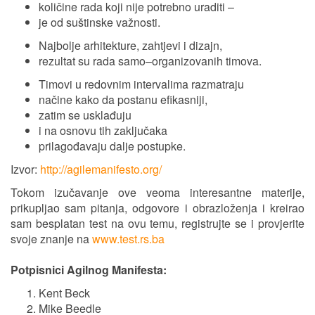
količine rada koji nije potrebno uraditi –
je od suštinske važnosti.
Najbolje arhitekture, zahtjevi i dizajn,
rezultat su rada samo–organizovanih timova.
Timovi u redovnim intervalima razmatraju
načine kako da postanu efikasniji,
zatim se usklađuju
i na osnovu tih zaključaka
prilagođavaju dalje postupke.
Izvor:
http://agilemanifesto.org/
Tokom izučavanje ove veoma interesantne materije,
prikupljao sam pitanja, odgovore i obrazloženja i kreirao
sam besplatan test na ovu temu, registrujte se i provjerite
svoje znanje na
www.test.rs.ba
Potpisnici Agilnog Manifesta:
Kent Beck
Mike Beedle