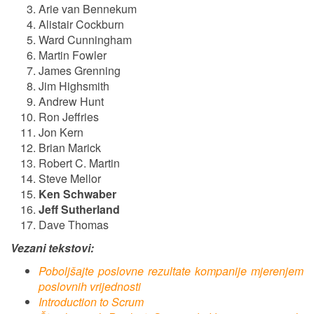
Arie van Bennekum
Alistair Cockburn
Ward Cunningham
Martin Fowler
James Grenning
Jim Highsmith
Andrew Hunt
Ron Jeffries
Jon Kern
Brian Marick
Robert C. Martin
Steve Mellor
Ken Schwaber
Jeff Sutherland
Dave Thomas
Vezani tekstovi:
Poboljšajte poslovne rezultate kompanije mjerenjem
poslovnih vrijednosti
Introduction to Scrum