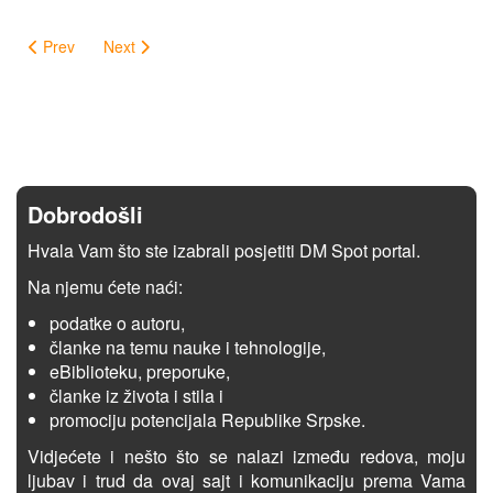
Prev
Next
Dobrodošli
Hvala Vam što ste izabrali posjetiti DM Spot portal.
Na njemu ćete naći:
podatke o autoru,
članke na temu nauke i tehnologije,
eBiblioteku, preporuke,
članke iz života i stila i
promociju potencijala Republike Srpske.
Vidjećete i nešto što se nalazi između redova, moju
ljubav i trud da ovaj sajt i komunikaciju prema Vama