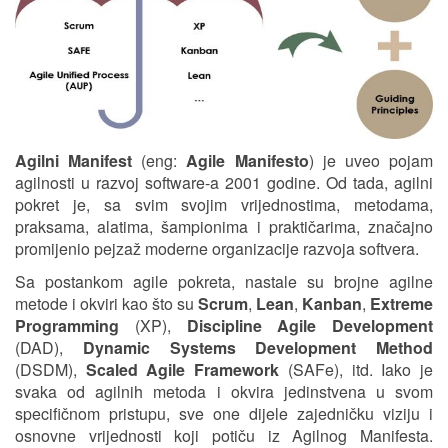
Agilni Manifest
(eng:
Agile Manifesto
) je uveo pojam
agilnosti u razvoj software-a 2001 godine. Od tada, agilni
pokret je, sa svim svojim vrijednostima, metodama,
praksama, alatima, šampionima i praktičarima, značajno
promijenio pejzaž moderne organizacije razvoja softvera.
Sa postankom agile pokreta, nastale su brojne agilne
metode i okviri kao što su
Scrum
,
Lean
,
Kanban
,
Extreme
Programming
(XP),
Discipline Agile Development
(DAD),
Dynamic Systems Development Method
(DSDM),
Scaled Agile Framework
(SAFe), itd. Iako je
svaka od agilnih metoda i okvira jedinstvena u svom
specifičnom pristupu, sve one dijele zajedničku viziju i
osnovne vrijednosti koji potiču iz Agilnog Manifesta.