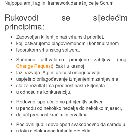
Najpopularniji agilni framework današnjice je Scrum.
Rukovodi se sljedećim
principima:
Zadovoljan klijent je naš vrhunski prioritet,
koji ostvarujemo blagovremenom i kontinuiranom
isporukom vrhunskog softvera.
Spremno prihvatamo promjene zahtjeva (eng:
Change Request
), čak i u kasnoj
fazi razvoja. Agilni procesi omogućavaju
uspješno prilagođavanje izmjenjenim zahtjevima
što za rezultat ima prednost naših klijenata
u odnosu na konkurenciju.
Redovno isporučujemo primjenljiv softver,
u periodu od nekoliko nedelja do nekoliko mjeseci,
dajući prednost kraćim intervalima.
Poslovni ljudi i developeri svakodnevno da sarađuju
u toku cjelokupnog trajanja projekta.