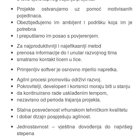
Projekte ostvarujemo uz pomoć motivisanih
pojedinaca.
Obezbjeđujemo im ambijent i podršku koja im je
potrebna
i prepuštamo im posao s povjerenjem.
Za najproduktivniji i najefikasniji metod
prenosa informacije do i unutar razvojnog tima
smatramo kontakt licem u lice.
Primjenljiv softver je osnovno mjerilo napretka.
Agilni procesi promovišu održivi razvoj.
Pokrovitelji, developeri i korisnici moraju biti u stanju
da kontinuirano rade usklađenim tempom,
nezavisno od perioda trajanja projekta.
Stalna posvećenost vrhunskom tehničkom kvalitetu
i dobar dizajn pospješuju agilnost.
Jednostavnost – vještina dovođenja do najvišeg
stepena