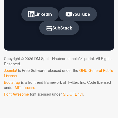
LinkedIn
YouTube
SubStack
Copyright © 2026 DM Spot - Naučno-tehnološki portal. All Rights
Reserved.
Joomla!
is Free Software released under the
GNU General Public
License.
Bootstrap
is a front-end framework of Twitter, Inc. Code licensed
under
MIT License.
Font Awesome
font licensed under
SIL OFL 1.1
.