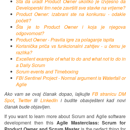
Šta da uradi Product Owner ukoliko je izvjesno da
Developerski tim neće završiti sve stavke na vrijeme?
Product Owner: izabrani ste na konkursu - odakle
početi?
Šta je to Product Owner i koja je njegova
odgovornost?
Product Owner - Pravila igre za polaganje ispita
Korisnička priča vs funkcionalni zahtjev - u čemu je
razlika?
Excellent example of what to do and what not to do in
a Daily Scrum
Scrum events and Timeboxing
FBI Sentinel Project - Normal argument is Waterfall or
Agile
Ako vam se ovaj članak dopao, lajkujte
FB stranicu DM
Spot
,
Twitter
ili
LinkedIn
i budite obavješteni kad novi
članak bude objavljen.
If you want to learn more about Scrum and Agile software
development then this
Agile Masterclass: Scrum for
Product Owner and Scrum Master
is the perfect thing for