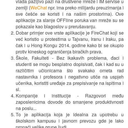
vlada pažljivo pazi na društvene mreže i IM servise u
zemlji (
WeChat
npr. ima preko milijardu preuzimanja i
sve češće se koristi i na našim prostorima). Ove
aplikacije za slanje OFFline poruka van mreže su se
pokazale kao blagoslov u prerušavanju.
Dobar primjer ove vrste aplikacije je FireChat koji se
već koristio u protestima u Tajvanu, Iranu i Iraku, pa
čak i u Hong Kongu 2014. godine kako bi se okupio
protiv kineskog ograničenja biračkih prava.
Škole, Fakulteti - Bez ikakavih problema, đaci i
studenti se mogu besplatno dopisivati, čak i kad su u
različitim učionicama što svakako ometa rad
nastavnika i profesora i negativno utiče na uspjeh
učenika, koristiti uređaje za prepisivanje na ispitima i
sl.
Kompanije i institucije - Razgovori među
zaposlenicima dovode do smanjene produktivnosti
na poslu...
To je aplikacija koja je idealna za upotrebu u
školskom kampusu i javnom prevozu gde je lako
pronaći velike grupe ljudi.