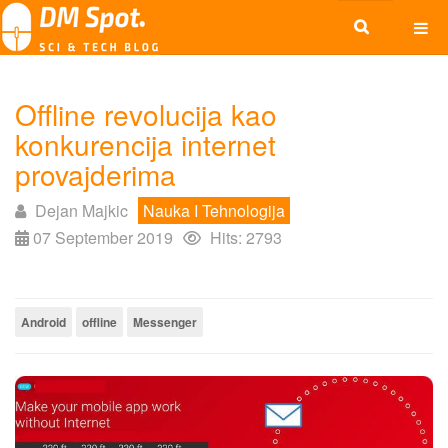
Offline revolucija kao
konkurencija internet
provajderima
Dejan Majkic
Nauka I Tehnologija
07 September 2019
Hits: 2793
Android
offline
Messenger