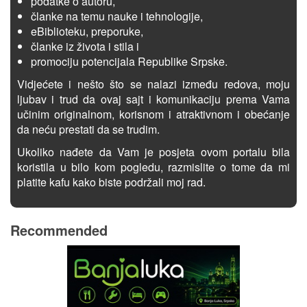
podatke o autoru,
članke na temu nauke i tehnologije,
eBiblioteku, preporuke,
članke iz života i stila i
promociju potencijala Republike Srpske.
Vidjećete i nešto što se nalazi između redova, moju
ljubav i trud da ovaj sajt i komunikaciju prema Vama
učinim originalnom, korisnom i atraktivnom i obećanje
da neću prestati da se trudim.
Ukoliko nađete da Vam je posjeta ovom portalu bila
koristila u bilo kom pogledu, razmislite o tome da mi
platite kafu kako biste podržali moj rad.
Recommended