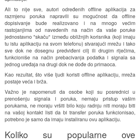
Ali to nije sve, autori određenih offline aplikacija za
razmjenu poruka napravili su mogućnost da offline
dopisivanje bude realizovano i na mnogo većim
rastojanjima od navedenih na način da vaše poruke
jednostavno "skaču" između obližnjih korisnika (koji imaju
tu istu aplikaciju na svom telefonu) stvarajući mrežu i tako
sve dok ne dosegnu predviđeni cilj ili drugim riječima,
funkcioniše na način prebacivanja podatka i signala sa
jednog uređaja na drugi dok ne dođe do primaoca.
Kao rezultat, što više ljudi koristi offline aplikaciju, mreža
postaje veća i brža.
Važno je napomenuti da osobe koji su posrednici u
prenošenju signala i poruka, nemaju pristup vašim
porukama, ne moraju vršiti bilo koju radnju niti moraju biti
na vašoj kontakt listi da bi transfer poruka funkcionisao,
potrebno je samo da imaju instaliranu ovu aplikaciju.
Koliko su popularne ove