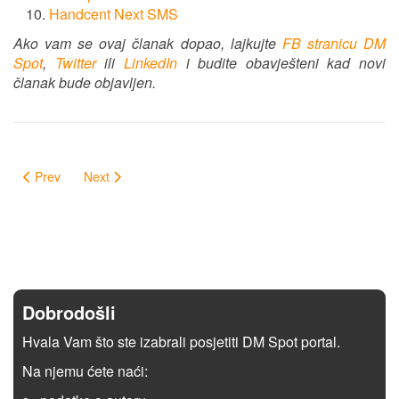
Handcent Next SMS
Ako vam se ovaj članak dopao, lajkujte
FB stranicu DM
Spot
,
Twitter
ili
LinkedIn
i budite obavješteni kad novi
članak bude objavljen.
Prev
Next
Dobrodošli
Hvala Vam što ste izabrali posjetiti DM Spot portal.
Na njemu ćete naći: