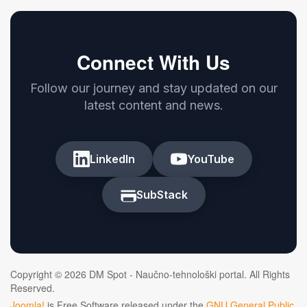
Connect With Us
Follow our journey and stay updated on our
latest content and news.
LinkedIn
YouTube
SubStack
Copyright © 2026 DM Spot - Naučno-tehnološki portal. All Rights
Reserved.
Joomla!
is Free Software released under the
GNU General Public