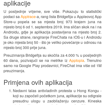
aplikacije
U posljednje vrijeme, sve više. Pokazuju to statistički
podaci sa
Apptrace
-a, rang lista Bridgefija u Appleovoj App
Store-u popela se sa mjesta broj 973 krajem juna na
mjesto broj 6 od 1. septembra 2019. Ima sličan skok na i na
Androidu, gdje je aplikacija postavljena na mjesto broj 2.
Sa druge strane, rangiranje FireChata na iOS-u i Androidu
je oko mjesta broj 50 - što je veliko povećanje u odnosu na
mjesto broj 300 prije juna.
Preuzimanja Bridgefija su skočila za 4.000 % u posljednjih
60 dana, pozivajući se na metrike iz
Apptopia
. Trenutno
samo na Google Play prodavnici, FireChat ima više od 1M
preuzimanja.
Primjena ovih aplikacija
Nedavni talas antivladinih protesta u Hong Kongu -
koji su započeli početkom juna, aplikacije su odigrale
presudnu ulogu u zaobilaženju cenzure. Kineska