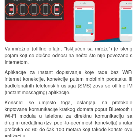
Vanmrežno (offline oflajn, "isključen sa mreže") je sleng
pojam koji se obično odnosi na nešto što nije povezano s
Internetom.
Aplikacije za instant dopisivanje koje rade bez WiFi
internet konekcije, konekcije putem mobilnih podataka ili
tradicionalnih telefonskih usluga (SMS) zovu se offline IM
(instant messaging) aplikacije.
Korisnici se umjesto toga, oslanjaju na protokole
kriptovane komunikacije kratkog dometa poput Bluetooth i
Wi-Fi modula u telefonu za direktnu komunikaciju sa
drugim uređajima (tzv. peer-to-peer mesh konekcija) unutar
prečnika od 60 do čak 100 metara koji takođe koriste ovu
aplikaciju.