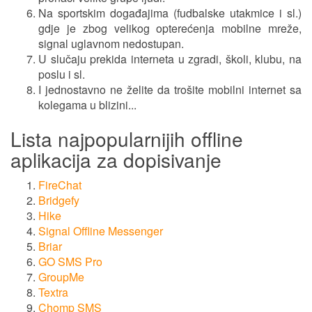
Na sportskim događajima (fudbalske utakmice i sl.)
gdje je zbog velikog opterećenja mobilne mreže,
signal uglavnom nedostupan.
U slučaju prekida interneta u zgradi, školi, klubu, na
poslu i sl.
I jednostavno ne želite da trošite mobilni internet sa
kolegama u blizini...
Lista najpopularnijih offline
aplikacija za dopisivanje
FireChat
Bridgefy
Hike
Signal Offline Messenger
Briar
GO SMS Pro
GroupMe
Textra
Chomp SMS