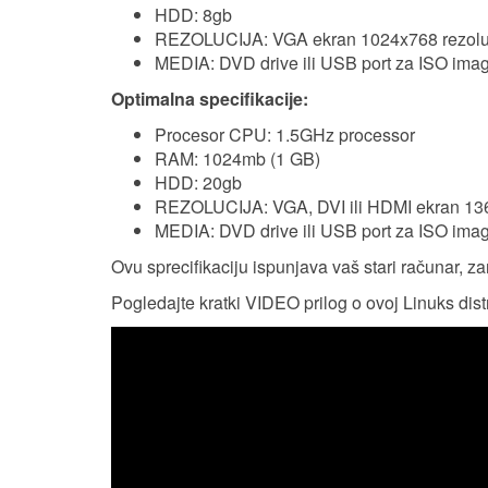
HDD: 8gb
REZOLUCIJA: VGA ekran 1024x768 rezolu
MEDIA: DVD drive ili USB port za ISO ima
Optimalna specifikacije:
Procesor CPU: 1.5GHz processor
RAM: 1024mb (1 GB)
HDD: 20gb
REZOLUCIJA: VGA, DVI ili HDMI ekran 1
MEDIA: DVD drive ili USB port za ISO ima
Ovu sprecifikaciju ispunjava vaš stari računar, za
Pogledajte kratki VIDEO prilog o ovoj Linuks distr