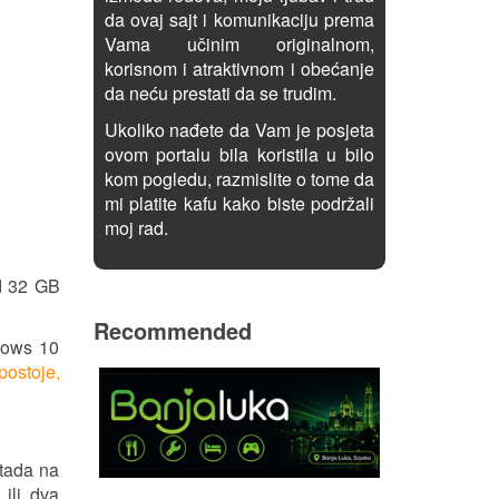
da ovaj sajt i komunikaciju prema
Vama učinim originalnom,
korisnom i atraktivnom i obećanje
da neću prestati da se trudim.
Ukoliko nađete da Vam je posjeta
ovom portalu bila koristila u bilo
kom pogledu, razmislite o tome da
mi platite kafu kako biste podržali
moj rad.
od 32 GB
Recommended
dows 10
postoje,
 tada na
ili dva