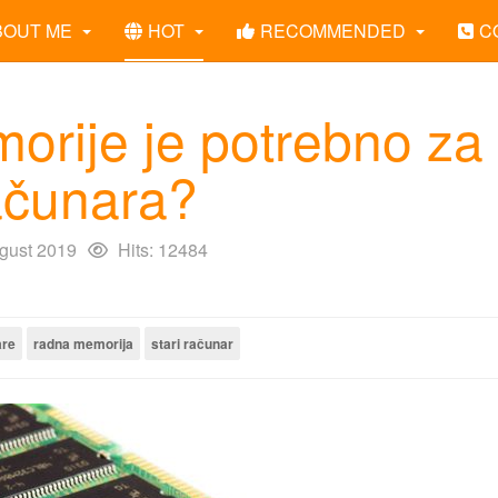
BOUT ME
HOT
RECOMMENDED
C
rije je potrebno za
ačunara?
gust 2019
Hits: 12484
re
radna memorija
stari računar