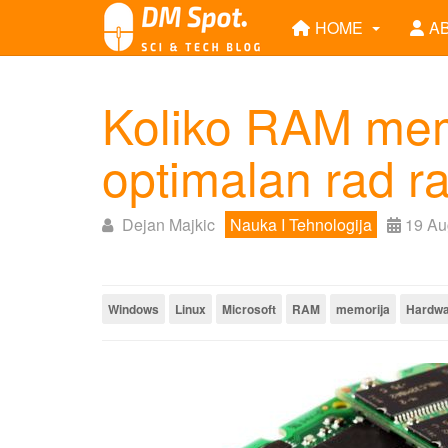
HOME
A
Koliko RAM memo
optimalan rad r
Dejan Majkic
Nauka I Tehnologija
19 Au
Windows
Linux
Microsoft
RAM
memorija
Hardwa