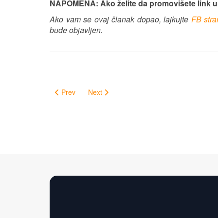
NAPOMENA: Ako želite da promovišete link 
Ako vam se ovaj članak dopao, lajkujte
FB str
bude objavljen.
Prev
Next