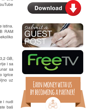
 YouTube
 istina.
2 GB RAM
nekoliko
 3,2 GB,
ije i sa
čunar sa
o igrice
ljno uz
e i nudi
ste baš