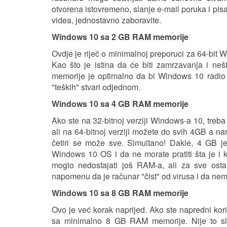
otvorena istovremeno, slanje e-mail poruka i pis
videa, jednostavno zaboravite.
Windows 10 sa 2 GB RAM memorije
Ovdje je riječ o minimalnoj preporuci za 64-bit W
Kao što je istina da će biti zamrzavanja i neš
memorije je optimalno da bi Windows 10 radio k
"teških" stvari odjednom.
Windows 10 sa 4 GB RAM memorije
Ako ste na 32-bitnoj verziji Windows-a 10, tre
ali na 64-bitnoj verziji možete do svih 4GB a n
četiri se može sve. Simultano! Dakle, 4 GB je
Windows 10 OS i da ne morate pratiti šta je i
moglo nedostajati još RAM-a, ali za sve ost
napomenu da je računar "čist" od virusa i da nem
Windows 10 sa 8 GB RAM memorije
Ovo je već korak naprijed. Ako ste napredni ko
sa minimalno 8 GB RAM memorije. Nije to slu