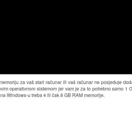
oriju za vaš stari računar ili vaš računar ne posjeduje doda
sa ovim operativnom sistemom jer vam je za to potrebno samo 
m na Windows-u treba 4 ili čak 8 GB RAM memorije.