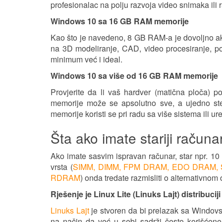
profesionalac na polju razvoja video snimaka ili 
Windows 10 sa 16 GB RAM memorije
Kao što je navedeno, 8 GB RAM-a je dovoljno ako 
na 3D modeliranje, CAD, video procesiranje, pos
minimum već i ideal.
Windows 10 sa više od 16 GB RAM memorije
Provjerite da li vaš hardver (matična ploča)
memorije može se apsolutno sve, a ujedno ste
memorije koristi se pri radu sa više sistema ili u
Šta ako imate stariji raču
Ako imate sasvim ispravan računar, star npr. 10 
vrsta (
SIMM, DIMM, FPM DRAM, EDO DRAM,
RDRAM
) onda tredate razmisliti o alternativno
Rješenje je Linux Lite (Linuks Lajt) distribuciji
Linuks Lajt
je stvoren da bi prelazak sa Windovsa
na način da već u sebi sadrži često korišćene 