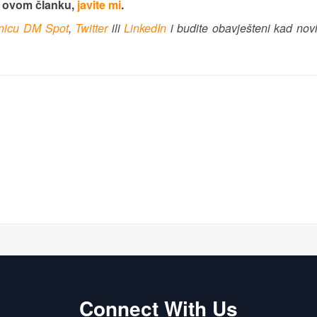
u ovom članku,
javite mi
.
anicu DM Spot
,
Twitter
ili
LinkedIn
i budite obavješteni kad nov
Connect With Us