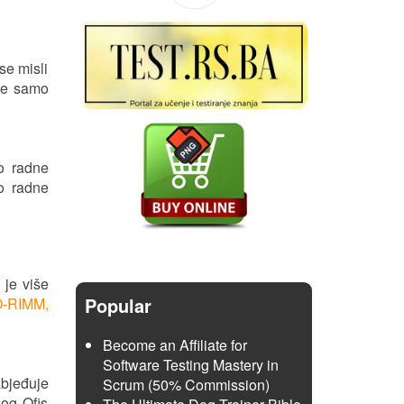
se misli
ije samo
o radne
o radne
 je više
Popular
-RIMM,
Become an Affiliate for
Software Testing Mastery in
zbjeđuje
Scrum (50% Commission)
nog Ofis