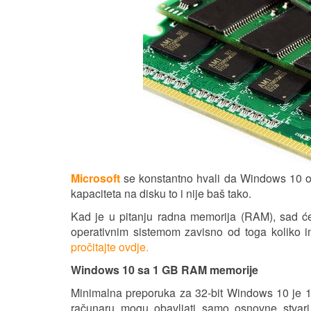
Microsoft
se konstantno hvali da Windows 10 ope
kapaciteta na disku to i nije baš tako.
Kad je u pitanju radna memorija (RAM), sad 
operativnim sistemom zavisno od toga koliko
pročitajte ovdje.
Windows 10 sa 1 GB RAM memorije
Minimalna preporuka za 32-bit Windows 10 je 1G
računaru mogu obavljati samo osnovne stvari.