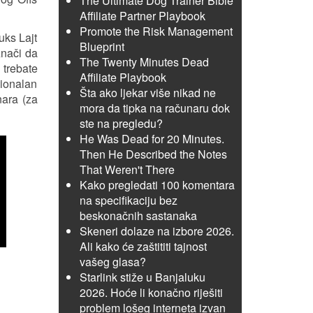
The Ultimate Dog Trainer Bible
Affiliate Partner Playbook
Promote the Risk Management
uks Lajt
Blueprint
nači da
The Twenty Minutes Dead
 trebate
Affiliate Playbook
cionalan
Šta ako ljekar više nikad ne
nara (za
mora da tipka na računaru dok
ste na pregledu?
He Was Dead for 20 Minutes.
Then He Described the Notes
That Weren't There
Kako pregledati 100 komentara
na specifikaciju bez
beskonačnih sastanaka
Skeneri dolaze na izbore 2026.
Ali kako će zaštititi tajnost
vašeg glasa?
Starlink stiže u Banjaluku
2026. Hoće li konačno riješiti
problem lošeg interneta izvan