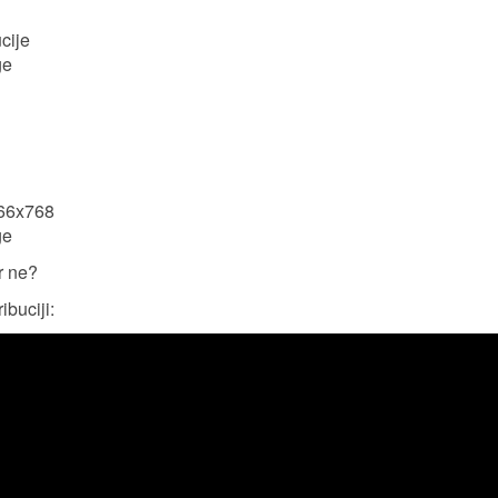
cije
ge
366x768
ge
r ne?
ibuciji: