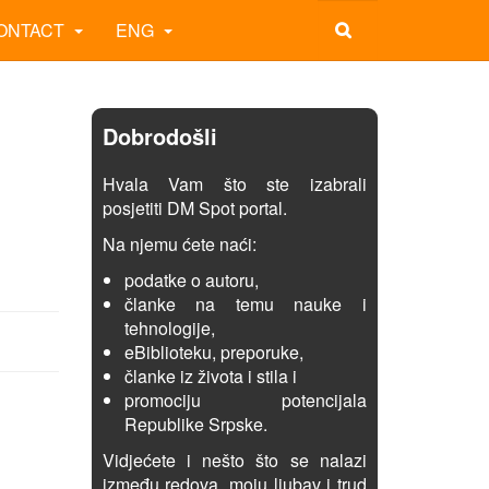
ONTACT
ENG
Dobrodošli
Hvala Vam što ste izabrali
posjetiti DM Spot portal.
Na njemu ćete naći:
podatke o autoru,
članke na temu nauke i
tehnologije,
eBiblioteku, preporuke,
članke iz života i stila i
promociju potencijala
Republike Srpske.
Vidjećete i nešto što se nalazi
između redova, moju ljubav i trud