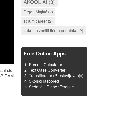
AKOOL AI (3)
Dejan Majkić (2)
scrum career (2)
zakon o zaštiti ličnih podataka (2)
Free Online Apps
Percent Calculator
Text Case Converter
tni slot
Transliterator (Preslovljavanje)
1 GB RAM
Školski raspored
Sedmični Planer Terapije