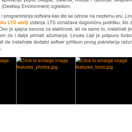
DE (Desktop Environment) izgledom.
ra i programiranja softvera kao što se odnosi na modernu eru. Lin
tu LTS seriji
izdanja. LTS označava dugoročnu podršku, što z
o je sjajna osnova za stabilnost, ali ne samo to, instalirati je
 će i dalje primati ažuriranja. Linuks Lajt je potpuno funk
ti da instalirate dodatni softver prilikom prvog pokretanja raču
.