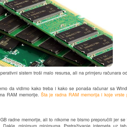
rativni sistem troši malo resursa, ali na primjeru računara 
ćemo da vidimo kako treba i kako se ponaša računar sa Win
 ima RAM memorije.
Šta je radna RAM memorija i koje vrste 
B radne memorije, ali to nikome ne bismo preporučili jer se
 Dakle, minimum minimuma. Pretraživanje interneta uz tab 