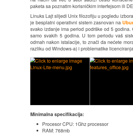
paketa sa poznatim korisničkim interfejsom ili 
Linuks Lajt slijedi Unix filozofiju u pogledu izbo
je besplatni operativni sistem zasnovan na
Ubun
svako izdanje ima period podrške od 5 godina. Ov
samo svakih 5 godina. U tom periodu vaš sistem
odmah nakon istalacije, to znači da nećete mora
razliku od Windows-a) i problematike licenciranja
Minimalna specifikacija:
Procesor CPU: 1Ghz processor
RAM: 768mb