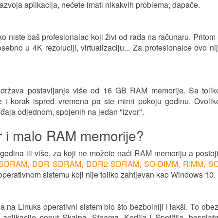
razvoja aplikacija, nećete imati nikakvih problema, dapače.
niste baš profesionalac koji živi od rada na računaru. Pritom 
ebno u 4K rezoluciji, virtualizaciju... Za profesionalce ovo n
 podržava postavljanje više od 16 GB RAM memorije. Sa tolik
 i korak ispred vremena pa ste mirni pokoju godinu. Ovolik
ređaja odjednom, spojenih na jedan "izvor".
nar i malo RAM memorije?
godina ili više, za koji ne možete naći RAM memoriju a postoji
 SDRAM, DDR SDRAM, DDR2 SDRAM, SO-DIMM, RIMM, SO
m operativnom sistemu koji nije toliko zahtjevan kao Windows 10.
 na Linuks operativni sistem bio što bezbolniji i lakši. To obe
aplikacije poput Skajpa, Steama, Kodija i Spotifija, besplat