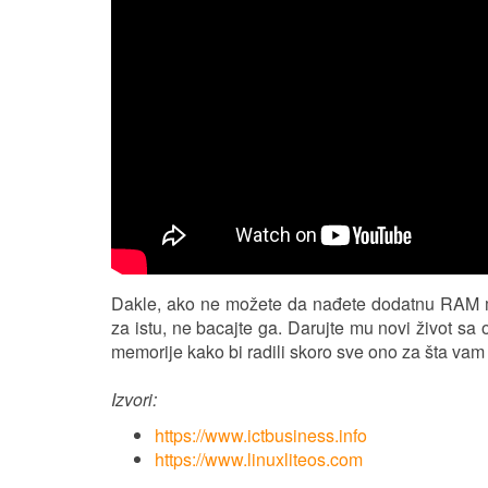
Dakle, ako ne možete da nađete dodatnu RAM mem
za istu, ne bacajte ga. Darujte mu novi život 
memorije kako bi radili skoro sve ono za šta va
Izvori:
https://www.ictbusiness.info
https://www.linuxliteos.com