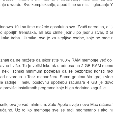
anje u wordu. Sve kompleksnije, a pod time se misli i gledanje
indows 10 i sa time možete apsolutno sve. Zvuči nerealno, ali je
to sporijih trenutaka, ali ako činite jednu po jednu stvar, 
ako treba. Ukratko, ovo je za strpljive osobe, koje ne rade 
ba znati da ne možete da iskoristite 100% RAM memorije već do
aravno i više. To je veliki iskorak u odnosu na 2 GB RAM memor
 neki istinski minimum potreban da se bezbrižno koristi ra
 kad otvoreno u Tesk menadžeru. Samo gonima što igraju vide
ale radnje i neku poslovnu upotrebu računara 4 GB je dovo
a previše instaliranih programa koje bi ga dodatno zagušile.
risnik, ovo je vaš minimum. Zato Apple svoje nove Mac računar
čajno. Uz toliko memorije sve se radi neometano i ako ni