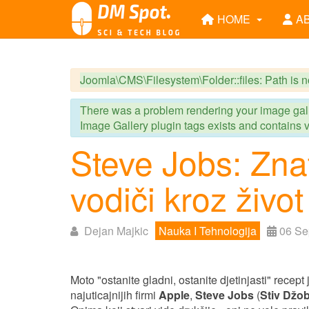
HOME
A
Joomla\CMS\Filesystem\Folder::files: Path is n
There was a problem rendering your image galle
Image Gallery plugin tags exists and contains va
Steve Jobs: Znati
vodiči kroz život
Dejan Majkic
Nauka I Tehnologija
06 Se
Moto "ostanite gladni, ostanite djetinjasti" recep
najuticajnijih firmi
Apple
,
Steve Jobs
(
Stiv Džo