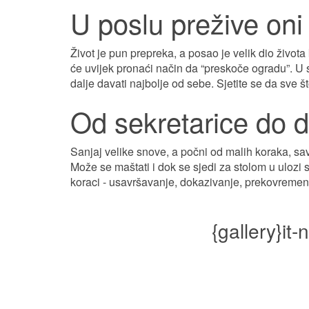
U poslu prežive oni
Život je pun prepreka, a posao je velik dio života 
će uvijek pronaći način da “preskoče ogradu”. U si
dalje davati najbolje od sebe. Sjetite se da sve 
Od sekretarice do d
Sanjaj velike snove, a počni od malih koraka, sav
Može se maštati i dok se sjedi za stolom u ulozi s
koraci - usavršavanje, dokazivanje, prekovremeni s
{gallery}it