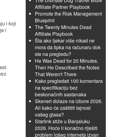
The Ultimate Dog Trainer Bible
Affiliate Partner Playbook
Promote the Risk Management
Blueprint
u i koji
The Twenty Minutes Dead
je i
Affiliate Playbook
Šta ako ljekar više nikad ne
mora da tipka na računaru dok
ste na pregledu?
He Was Dead for 20 Minutes.
set.
Then He Described the Notes
tni
That Weren't There
Kako pregledati 100 komentara
na specifikaciju bez
beskonačnih sastanaka
Skeneri dolaze na izbore 2026.
Ali kako će zaštititi tajnost
vašeg glasa?
Starlink stiže u Banjaluku
2026. Hoće li konačno riješiti
problem lošeg interneta izvan