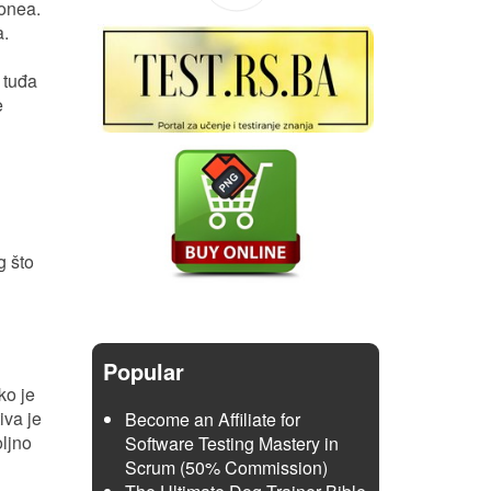
honea.
a.
 tuđa
e
g što
Popular
ko je
iva je
Become an Affiliate for
oljno
Software Testing Mastery in
Scrum (50% Commission)