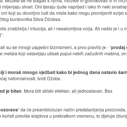
. Možete se ne slagati s njima, možete ih glorifikovati ili ih mrziti
i mijenjaju stvari. Oni tjeraju ljude naprijed i iako ih neki smatra
oni koji su dovoljno ludi da misle kako mogu promijeniti svijet 
ječitog buntovnika Stiva Džobsa.
le znatiželja i intuicija, ali i nesalomljiva volja. Ali nešto je i 
”.
li su se mnogi uspješni biznismeni, a prvo pravilo je - “
prodaj
 metala koji ostavljaju utisak poput nekih začudnih mašina, on
ciji i moraš mnogo vježbati kako bi jednog dana ostavio ša
ećaj neformalnosti, tvrdi Džobs.
ed je bitan
. Mora biti stilski efektan, ali jednostavan. Bez
ozorava
” da će preambiciozan način predstavljanja proizvoda,
e koristi previše slajdova u prekratkom vremenu, to djeluje zbun