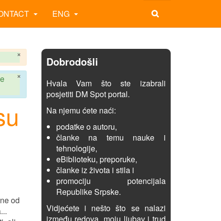
ONTACT
ENG
×
Dobrodošli
×
le
Hvala Vam što ste izabrali
posjetiti DM Spot portal.
su
Na njemu ćete naći:
podatke o autoru,
članke na temu nauke i
tehnologije,
eBiblioteku, preporuke,
članke iz života i stila i
promociju potencijala
Republike Srpske.
dne od
Vidjećete i nešto što se nalazi
..
između redova, moju ljubav i trud