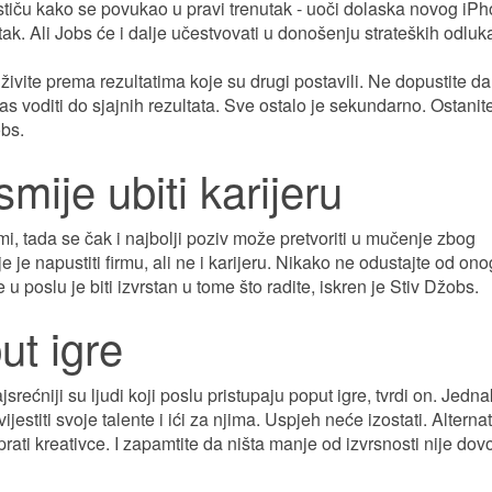
ističu kako se povukao u pravi trenutak - uoči dolaska novog iP
tak. Ali Jobs će i dalje učestvovati u donošenju strateških odluk
živite prema rezultatima koje su drugi postavili. Ne dopustite da
vas voditi do sjajnih rezultata. Sve ostalo je sekundarno. Ostanit
obs.
mije ubiti karijeru
irmi, tada se čak i najbolji poziv može pretvoriti u mučenje zbog
je napustiti firmu, ali ne i karijeru. Nikako ne odustajte od ono
 u poslu je biti izvrstan u tome što radite, iskren je Stiv Džobs.
ut igre
rećniji su ljudi koji poslu pristupaju poput igre, tvrdi on. Jedna
ijestiti svoje talente i ići za njima. Uspjeh neće izostati. Alternat
rati kreativce. I zapamtite da ništa manje od izvrsnosti nije dov