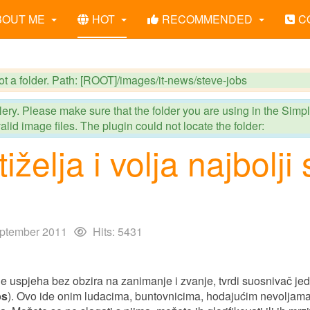
BOUT ME
HOT
RECOMMENDED
C
ot a folder. Path: [ROOT]/images/it-news/steve-jobs
ry. Please make sure that the folder you are using in the Simp
lid image files. The plugin could not locate the folder:
želja i volja najbolji 
ptember 2011
Hits: 5431
t je uspjeha bez obzira na zanimanje i zvanje, tvrdi suosnivač je
bs
). Ovo ide onim ludacima, buntovnicima, hodajućim nevoljama.