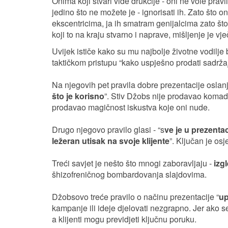
Onima koji stvari vide drukčije - oni ne vole pravila
jedino što ne možete je - ignorisati ih. Zato što on
ekscentricima, ja ih smatram genijalcima zato što 
koji to na kraju stvarno i naprave, mišljenje je v
Uvijek ističe kako su mu najbolje životne vodilje bi
taktičkom pristupu “kako uspješno prodati sadržaj
Na njegovih pet pravila dobre prezentacije oslanja
što je korisno
”. Stiv Džobs nije prodavao komade
prodavao magičnost iskustva koje oni nude.
Drugo njegovo pravilo glasi - “s
ve je u prezenta
ležeran utisak na svoje klijente
”. Ključan je osj
Treći savjet je nešto što mnogi zaboravljaju -
izgl
šhizofreničnog bombardovanja slajdovima.
Džobsovo treće pravilo o načinu prezentacije “
up
kampanje ili ideje djelovati nezgrapno. Jer ako s
a klijenti mogu previdjeti ključnu poruku.