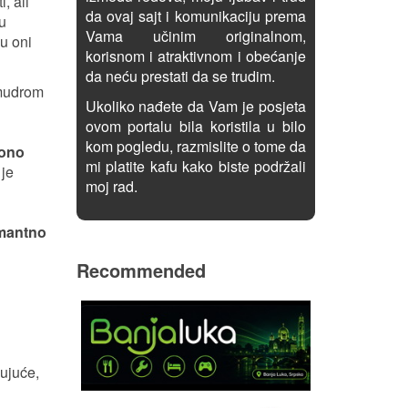
, ali
da ovaj sajt i komunikaciju prema
ju
Vama učinim originalnom,
su oni
korisnom i atraktivnom i obećanje
da neću prestati da se trudim.
u mudrom
Ukoliko nađete da Vam je posjeta
ovom portalu bila koristila u bilo
kom pogledu, razmislite o tome da
 ono
mi platite kafu kako biste podržali
 je
moj rad.
rmantno
Recommended
jujuće,