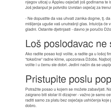
njegov uticaj u Appleu osjećati još godinama te 
Još jedanput je potvrdio izvrstan osjećaj za trenu
- Ne dopustite da vas uhvati zamka dogme, tj. da 
mišljenja uguše vaš unutrašnji glas. Intuicija će 
gladni. Ostanite djetinjasti - davno je poručio Dž
Loš poslodavac ne s
Ako radite posao koji volite, a radite ga u lošoj f
“toksične” radne klime, upozorava Džobs. Najbolje 
volite i u čemu ste dobri. Jedini način da se uspije
Pristupite poslu pop
Potražite posao u kojem se možete zabavljati. Najs
zaigrano biti stolar ili dizajner - važno je samo osv
raditi samo za platu bez osjećaja ushićenja koje p
dobro.