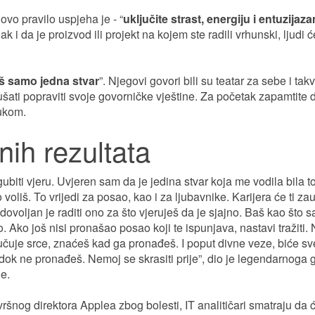
vo pravilo uspjeha je - “
uključite strast, energiju i entuzijaz
ak i da je proizvod ili projekt na kojem ste radili vrhunski, ljudi 
oš samo jedna stvar
”. Njegovi govori bili su teatar za sebe i takv
ušati popraviti svoje govorničke vještine. Za početak zapamtite 
ukom.
jnih rezultata
ubiti vjeru. Uvjeren sam da je jedina stvar koja me vodila bila t
oliš. To vrijedi za posao, kao i za ljubavnike. Karijera će ti zau
adovoljan je raditi ono za što vjeruješ da je sjajno. Baš kao što 
o. Ako još nisi pronašao posao koji te ispunjava, nastavi tražiti.
lučuje srce, znaćeš kad ga pronađeš. I poput divne veze, biće sve
e dok ne pronađeš. Nemoj se skrasiti prije”, dio je legendarnoga
e.
vršnog direktora Applea zbog bolesti, IT analitičari smatraju da 