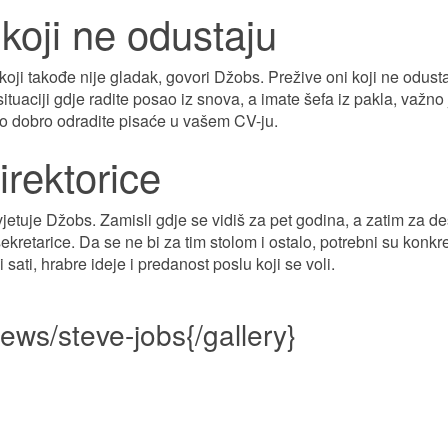
 koji ne odustaju
koji takođe nije gladak, govori Džobs. Prežive oni koji ne odustaj
tuaciji gdje radite posao iz snova, a imate šefa iz pakla, važno 
što dobro odradite pisaće u vašem CV-ju.
irektorice
jetuje Džobs. Zamisli gdje se vidiš za pet godina, a zatim za de
ekretarice. Da se ne bi za tim stolom i ostalo, potrebni su konkre
ati, hrabre ideje i predanost poslu koji se voli.
-news/steve-jobs{/gallery}