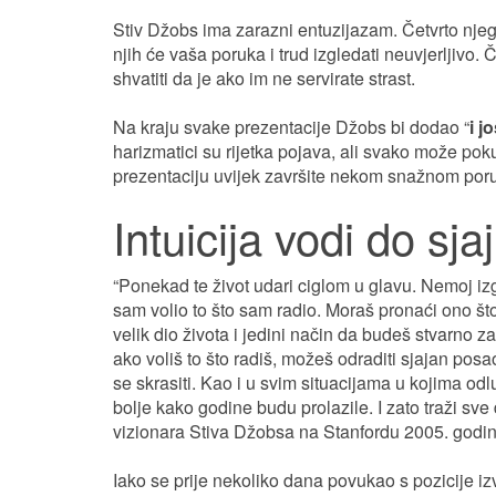
Stiv Džobs ima zarazni entuzijazam. Četvrto njego
njih će vaša poruka i trud izgledati neuvjerljivo. Č
shvatiti da je ako im ne servirate strast.
Na kraju svake prezentacije Džobs bi dodao “
i j
harizmatici su rijetka pojava, ali svako može pok
prezentaciju uvijek završite nekom snažnom por
Intuicija vodi do sja
“Ponekad te život udari ciglom u glavu. Nemoj izg
sam volio to što sam radio. Moraš pronaći ono što v
velik dio života i jedini način da budeš stvarno z
ako voliš to što radiš, možeš odraditi sjajan posa
se skrasiti. Kao i u svim situacijama u kojima od
bolje kako godine budu prolazile. I zato traži sv
vizionara Stiva Džobsa na Stanfordu 2005. godin
Iako se prije nekoliko dana povukao s pozicije iz