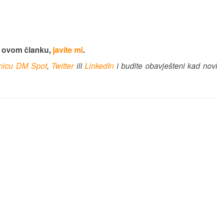
u ovom članku,
javite mi
.
anicu DM Spot
,
Twitter
ili
LinkedIn
i budite obavješteni kad nov