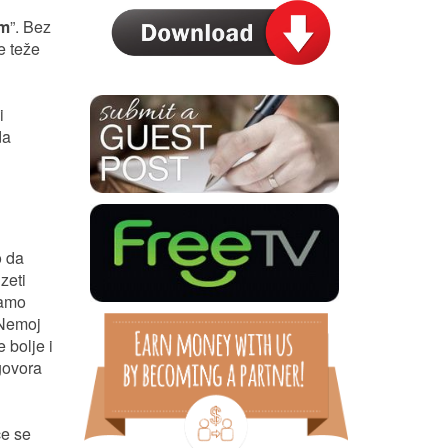
am
”. Bez
će teže
i
da
o da
zeti
samo
 Nemoj
 bolje i
 govora
će se