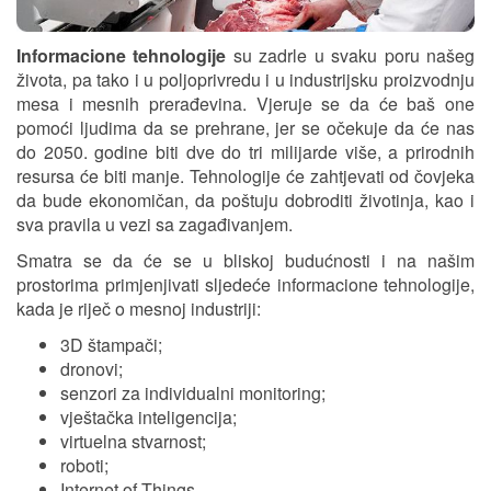
Informacione tehnologije
su zadrle u svaku poru našeg
života, pa tako i u poljoprivredu i u industrijsku proizvodnju
mesa i mesnih prerađevina. Vjeruje se da će baš one
pomoći ljudima da se prehrane, jer se očekuje da će nas
do 2050. godine biti dve do tri milijarde više, a prirodnih
resursa će biti manje. Tehnologije će zahtjevati od čovjeka
da bude ekonomičan, da poštuju dobroditi životinja, kao i
sva pravila u vezi sa zagađivanjem.
Smatra se da će se u bliskoj budućnosti i na našim
prostorima primjenjivati sljedeće informacione tehnologije,
kada je riječ o mesnoj industriji:
3D štampači;
dronovi;
senzori za individualni monitoring;
vještačka inteligencija;
virtuelna stvarnost;
roboti;
Internet of Things...