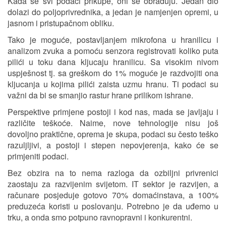
Kada se svi podaci prikupe, oni se obrađuju. Jedan dio
dolazi do poljoprivrednika, a jedan je namjenjen opremi, u
jasnom i pristupačnom obliku.
Tako je moguće, postavljanjem mikrofona u hranilicu i
analizom zvuka a pomoću senzora registrovati koliko puta
pilići u toku dana kljucaju hranilicu. Sa visokim nivom
uspješnost tj. sa greškom do 1% moguće je razdvojiti ona
kljucanja u kojima pilići zaista uzmu hranu. Ti podaci su
važni da bi se smanjio rastur hrane prilikom ishrane.
Perspektive primjene postoji i kod nas, mada se javljaju i
različite teškoće. Naime, nove tehnologije nisu još
dovoljno praktične, oprema je skupa, podaci su često teško
razuljljivi, a postoji i stepen nepovjerenja, kako će se
primjeniti podaci.
Bez obzira na to nema razloga da ozbiljni privrenici
zaostaju za razvijenim svijetom. IT sektor je razvijen, a
računare posjeduje gotovo 70% domaćinstava, a 100%
preduzeća koristi u poslovanju. Potrebno je da uđemo u
trku, a onda smo potpuno ravnopravni i konkurentni.