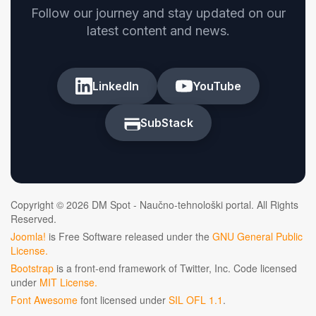
Follow our journey and stay updated on our
latest content and news.
LinkedIn
YouTube
SubStack
Copyright © 2026 DM Spot - Naučno-tehnološki portal. All Rights
Reserved.
Joomla!
is Free Software released under the
GNU General Public
License.
Bootstrap
is a front-end framework of Twitter, Inc. Code licensed
under
MIT License.
Font Awesome
font licensed under
SIL OFL 1.1
.