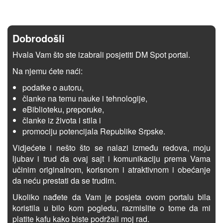
Dobrodošli
Hvala Vam što ste izabrali posjetiti DM Spot portal.
Na njemu ćete naći:
podatke o autoru,
članke na temu nauke i tehnologije,
eBiblioteku, preporuke,
članke iz života i stila i
promociju potencijala Republike Srpske.
Vidjećete i nešto što se nalazi između redova, moju
ljubav i trud da ovaj sajt i komunikaciju prema Vama
učinim originalnom, korisnom i atraktivnom i obećanje
da neću prestati da se trudim.
Ukoliko nađete da Vam je posjeta ovom portalu bila
koristila u bilo kom pogledu, razmislite o tome da mi
platite kafu kako biste podržali moj rad.