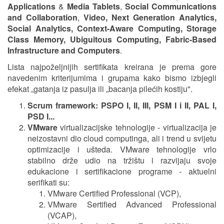
Applications
&
Media Tablets
,
Social Communications
and Collaboration
,
Video, Next Generation Analytics,
Social Analytics, Context-Aware Computing, Storage
Class Memory, Ubiguitous Computing, Fabric-Based
Infrastructure and Computers
.
Lista najpoželjnijih sertifikata kreirana je prema gore
navedenim kriterijumima i grupama kako bismo izbjegli
efekat „gatanja iz pasulja ili „bacanja pilećih kostiju".
Scrum framework: PSPO I, II, III, PSM I i II, PAL I,
PSD I...
VMware
virtualizacijske tehnologije - virtualizacija je
neizostavni dio cloud computinga, ali i trend u svijetu
optimizacije i ušteda. VMware tehnologije vrlo
stabilno drže udio na tržištu i razvijaju svoje
edukacione i sertifikacione programe - aktuelni
serifikati su:
VMware Certified Professional (VCP),
VMware Sertified Advanced Professional
(VCAP),