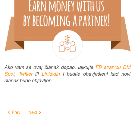
Ako vam se ovaj članak dopao, lajkujte
FB stranicu DM
Spot
,
Twitter
ili
LinkedIn
i budite obavješteni kad novi
članak bude objavljen.
Prev
Next