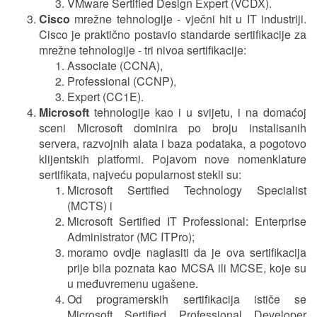
VMware Sertified Design Expert (VCDX).
Cisco
mrežne tehnologije - vječni hit u IT industriji.
Cisco je praktično postavio standarde sertifikacije za
mrežne tehnologije - tri nivoa sertifikacije:
Associate (CCNA),
Professional (CCNP),
Expert (CC1E).
Microsoft
tehnologije kao i u svijetu, i na domaćoj
sceni Microsoft dominira po broju instalisanih
servera, razvojnih alata i baza podataka, a pogotovo
klijentskih platformi. Pojavom nove nomenklature
sertifikata, najveću popularnost stekli su:
Microsoft Sertified Technology Specialist
(MCTS) i
Microsoft Sertified IT Professional: Enterprise
Administrator (MC ITPro);
moramo ovdje naglasiti da je ova sertifikacija
prije bila poznata kao MCSA ili MCSE, koje su
u međuvremenu ugašene.
Od programerskih sertifikacija ističe se
Microsoft Sertified Professional Developer