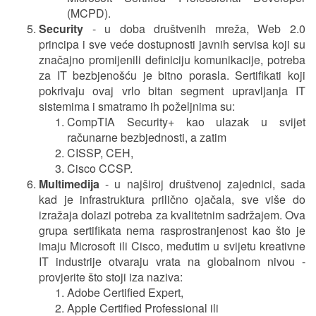
(MCPD).
Security
- u doba društvenih mreža, Web 2.0
principa i sve veće dostupnosti javnih servisa koji su
značajno promijenili definiciju komunikacije, potreba
za IT bezbjenošću je bitno porasla. Sertifikati koji
pokrivaju ovaj vrlo bitan segment upravljanja IT
sistemima i smatramo ih poželjnima su:
CompTIA Security+ kao ulazak u svijet
računarne bezbjednosti, a zatim
CISSP, CEH,
Cisco CCSP.
Multimedija
- u najširoj društvenoj zajednici, sada
kad je infrastruktura prilično ojačala, sve više do
izražaja dolazi potreba za kvalitetnim sadržajem. Ova
grupa sertifikata nema rasprostranjenost kao što je
imaju Microsoft ili Cisco, međutim u svijetu kreativne
IT industrije otvaraju vrata na globalnom nivou -
provjerite što stoji iza naziva:
Adobe Certified Expert,
Apple Certified Professional ili