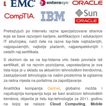
Pretražujući po Internetu razne specijalizovane stranice
koje se bave razvojem karijere, sertifikacijom i edukacijom
IT stručnjaka, naići ćete na razne top-liste najtraženijih,
najpopularnijih, najbolje plaćenih, najperspektivnijih i
ostalih naj-sertifikata.
S obzirom da se na top-listama vrlo često provlače isti
sertifikati, ali na raznim pozicijama, uspostavljena je ova
lista koja je u skladu sa aktuelnim tehnološkim trendovima,
zastupljenosti tehnologija na našim prostorima te oglasima
za radna mjesta na portalima za zapošljavanje.
Analitička kompanija
Gartner
, globalno možda i
najuticajnija kompanija koja se bavi analizom tehnoloških
trendova, objavila je listu top-tehnologija za 2011. godinu
na kojoj se nalaze:
Cloud Computing
,
Mobile