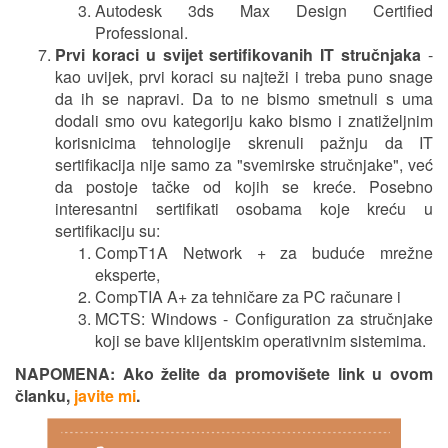
Autodesk 3ds Max Design Certified
Professional.
Prvi koraci u svijet sertifikovanih IT stručnjaka
-
kao uvijek, prvi koraci su najteži i treba puno snage
da ih se napravi. Da to ne bismo smetnuli s uma
dodali smo ovu kategoriju kako bismo i znatiželjnim
korisnicima tehnologije skrenuli pažnju da IT
sertifikacija nije samo za "svemirske stručnjake", već
da postoje tačke od kojih se kreće. Posebno
interesantni sertifikati osobama koje kreću u
sertifikaciju su:
CompT1A Network + za buduće mrežne
eksperte,
CompTIA A+ za tehničare za PC računare i
MCTS: Windows - Configuration za stručnjake
koji se bave klijentskim operativnim sistemima.
NAPOMENA: Ako želite da promovišete link u ovom
članku,
javite mi
.