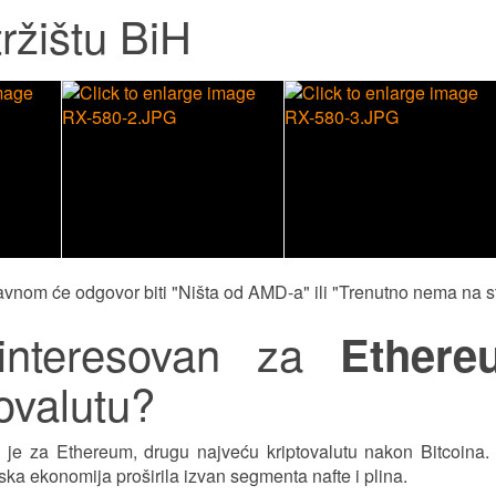
ržištu BiH
avnom će odgovor biti "Ništa od AMD-a" ili "Trenutno nema na s
ainteresovan za
Ethere
tovalutu?
 je za Ethereum, drugu najveću kriptovalutu nakon Bitcoina.
ska ekonomija proširila izvan segmenta nafte i plina.