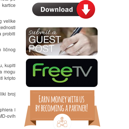
 kartice
g velike
ijednosti
 probiti
m ličnog
u, kupiti
nja mogu
i kripto
iki broj
phiera i
MD-ovih