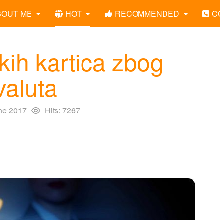
BOUT ME
HOT
RECOMMENDED
C
kih kartica zbog
valuta
ne 2017
Hits: 7267