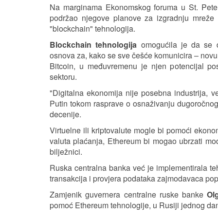
Na marginama Ekonomskog foruma u St. Pete
podržao njegove planove za izgradnju mreže k
"blockchain" tehnologija.
Blockchain tehnologija
omogućila je da se dig
osnova za, kako se sve češće komunicira – novu ve
Bitcoin, u međuvremenu je njen potencijal p
sektoru.
"Digitalna ekonomija nije posebna industrija, 
Putin tokom rasprave o osnaživanju dugoročnog r
decenije.
Virtuelne ili kriptovalute mogle bi pomoći ekonom
valuta plaćanja, Ethereum bi mogao ubrzati mod
bilježnici.
Ruska centralna banka već je implementirala te
transakcija i provjera podataka zajmodavaca po
Zamjenik guvernera centralne ruske banke
Ol
pomoć Ethereum tehnologije, u Rusiji jednog dan