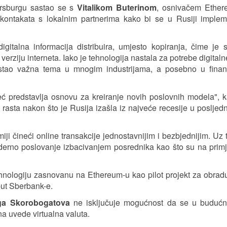
rsburgu sastao se s
Vitalikom Buterinom
, osnivačem Ether
ontakata s lokalnim partnerima kako bi se u Rusiji impleme
italna informacija distribuira, umjesto kopiranja, čime je 
rziju interneta. Iako je tehnologija nastala za potrebe digitaln
ostao važna tema u mnogim industrijama, a posebno u finan
već predstavlja osnovu za kreiranje novih poslovnih modela", 
asta nakon što je Rusija izašla iz najveće recesije u posljedn
iji čineći online transakcije jednostavnijim i bezbjednijim. Uz t
erno poslovanje izbacivanjem posrednika kao što su na primj
hnologiju zasnovanu na Ethereum-u kao pilot projekt za obrad
put Sberbank-e.
ga Skorobogatova
ne isključuje mogućnost da se u budućno
a uvede virtualna valuta.