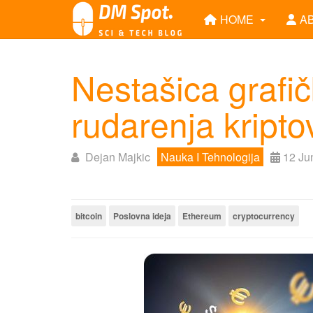
HOME
A
Nestašica grafič
rudarenja kripto
Dejan Majkic
Nauka I Tehnologija
12 Ju
bitcoin
Poslovna ideja
Ethereum
cryptocurrency