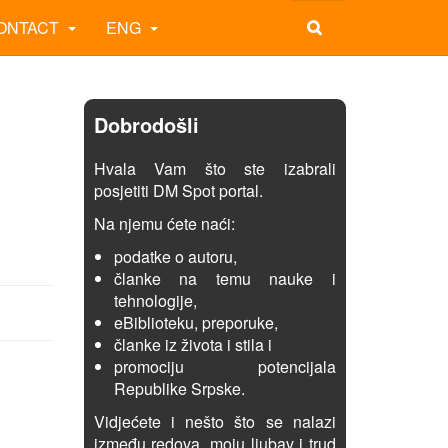
ONTACT
ENG
Dobrodošli
Hvala Vam što ste izabrali
posjetiti DM Spot portal.
Na njemu ćete naći:
podatke o autoru,
članke na temu nauke i
tehnologije,
eBiblioteku, preporuke,
članke iz života i stila i
promociju potencijala
Republike Srpske.
Vidjećete i nešto što se nalazi
između redova, moju ljubav i trud