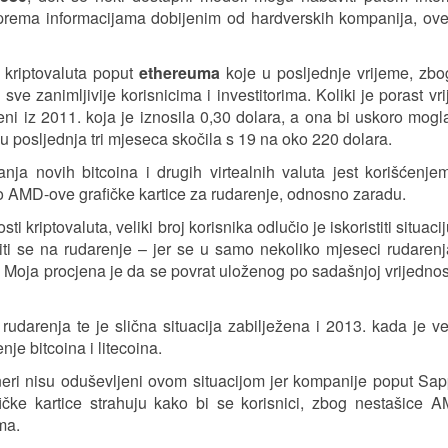
 prema informacijama dobijenim od hardverskih kompanija, ove
 kriptovaluta poput
ethereuma
koje u posljednje vrijeme, zbo
u sve zanimljivije korisnicima i investitorima. Koliki je porast vr
eni iz 2011. koja je iznosila 0,30 dolara, a ona bi uskoro mogla
u posljednja tri mjeseca skočila s 19 na oko 220 dolara.
nja novih bitcoina i drugih virtealnih valuta jest korišćenje
avo AMD-ove grafičke kartice za rudarenje, odnosno zaradu.
 kriptovaluta, veliki broj korisnika odlučio je iskoristiti situacij
aciti se na rudarenje – jer se u samo nekoliko mjeseci rudare
. Moja procjena je da se povrat uloženog po sadašnjoj vrijednost
darenja te je slična situacija zabilježena i 2013. kada je vel
je bitcoina i litecoina.
neri nisu oduševljeni ovom situacijom jer kompanije poput Sap
ke kartice strahuju kako bi se korisnici, zbog nestašice A
ma.