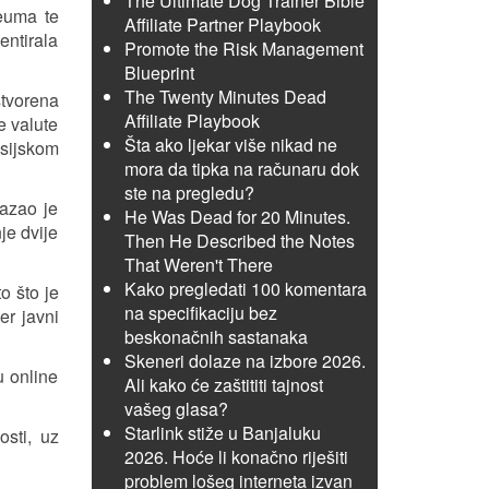
The Ultimate Dog Trainer Bible
euma te
Affiliate Partner Playbook
ntirala
Promote the Risk Management
Blueprint
The Twenty Minutes Dead
stvorena
Affiliate Playbook
e valute
Šta ako ljekar više nikad ne
sijskom
mora da tipka na računaru dok
ste na pregledu?
kazao je
He Was Dead for 20 Minutes.
je dvije
Then He Described the Notes
That Weren't There
Kako pregledati 100 komentara
o što je
na specifikaciju bez
er javni
beskonačnih sastanaka
Skeneri dolaze na izbore 2026.
u online
Ali kako će zaštititi tajnost
vašeg glasa?
Starlink stiže u Banjaluku
sti, uz
2026. Hoće li konačno riješiti
problem lošeg interneta izvan