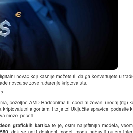
gitalni novac koji kasnije možete ili da ga konvertujete u tradi
zrade novca se zove
rudarenje kriptovaluta.
e?
cama, poželjno AMD Radeonima ili specijalizovani uređaj (rig) ko
iptovalutni algoritam. I to je to! Uključite spravice, podesite kl
bava može početi.
eon grafičkih kartica
te je, osim najjeftinijih modela, veo
580
, dok se neki dostupni modeli mogu nabaviti putem inte