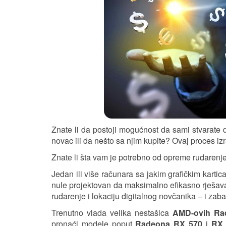
Znate li da postoji mogućnost da sami stvarate di
novac ili da nešto sa njim kupite? Ovaj proces i
Znate li šta vam je potrebno od opreme rudarenj
Jedan ili više računara sa jakim grafičkim karti
nule projektovan da maksimalno efikasno rješava kr
rudarenje i lokaciju digitalnog novčanika – i za
Trenutno vlada velika nestašica
AMD-ovih Rad
pronaći modele poput
Radeona RX 570
i
RX 