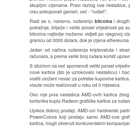
skupljim cijenama. Pravi razlog ove nestašice,
nisu pokupovali gameri, već - "rudari".
Radi se o, naravno, rudarenju
bitcoina
i drugih
potražnje, bilježe i veliki porast vrijednosti pa s
bitcoina najbolje možemo vidjeti po njegovoj cij
granicu od 3000 dolara, dok je cijena ethereuma 
Jedan od načina rudarenja kriptovaluta i stvara
računara, a prema veliki broj rudara koristi upr
S obzirom na već spomenuti veliki porast vrijednosti
nove kartice (što je uzrokovalo nestašicu) i b
vratiti uloženi novac za potrebe kupovine kartica
vlaute može realizovati u roku od 3 mjeseca.
Ovo nije prva nestašica AMD-ovih kartica zbog ru
korisnika kupio Radeon grafičke kartice za rudaren
Uprkos dobroj prodaji, AMD-ovi hardverski part
PowerColora koji prodaju samo AMD-ove grafič
kartica, mogli okrenuti konkurentskim kompanija