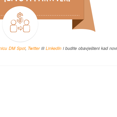
anicu DM Spot
,
Twitter
ili
LinkedIn
i budite obavješteni kad nov