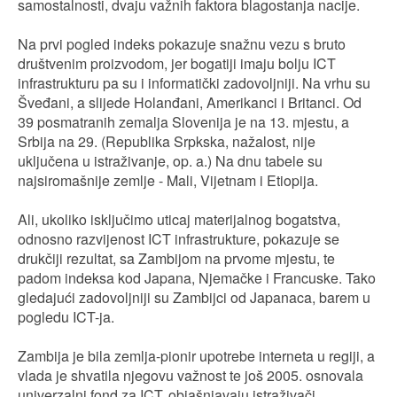
samostalnosti, dvaju važnih faktora blagostanja nacije.
Na prvi pogled indeks pokazuje snažnu vezu s bruto
društvenim proizvodom, jer bogatiji imaju bolju ICT
infrastrukturu pa su i informatički zadovoljniji. Na vrhu su
Šveđani, a slijede Holanđani, Amerikanci i Britanci. Od
39 posmatranih zemalja Slovenija je na 13. mjestu, a
Srbija na 29. (Republika Srpkska, nažalost, nije
uključena u istraživanje, op. a.) Na dnu tabele su
najsiromašnije zemlje - Mali, Vijetnam i Etiopija.
Ali, ukoliko isključimo uticaj materijalnog bogatstva,
odnosno razvijenost ICT infrastrukture, pokazuje se
drukčiji rezultat, sa Zambijom na prvome mjestu, te
padom indeksa kod Japana, Njemačke i Francuske. Tako
gledajući zadovoljniji su Zambijci od Japanaca, barem u
pogledu ICT-ja.
Zambija je bila zemlja-pionir upotrebe interneta u regiji, a
vlada je shvatila njegovu važnost te još 2005. osnovala
univerzalni fond za ICT, objašnjavaju istraživači.