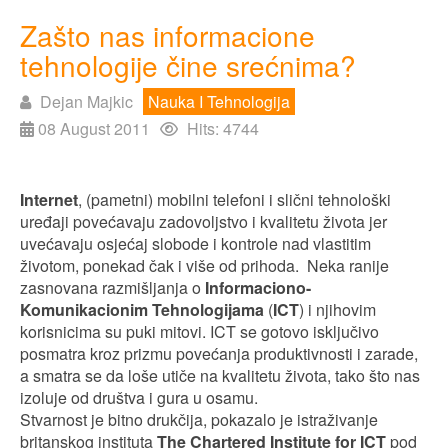
Zašto nas informacione
tehnologije čine srećnima?
Dejan Majkic
Nauka I Tehnologija
08 August 2011
Hits: 4744
Internet
, (pametni) mobilni telefoni i slični tehnološki
uređaji povećavaju zadovoljstvo i kvalitetu života jer
uvećavaju osjećaj slobode i kontrole nad vlastitim
životom, ponekad čak i više od prihoda. Neka ranije
zasnovana razmišljanja o
Informaciono-
Komunikacionim Tehnologijama
(
ICT
) i njihovim
korisnicima su puki mitovi. ICT se gotovo isključivo
posmatra kroz prizmu povećanja produktivnosti i zarade,
a smatra se da loše utiče na kvalitetu života, tako što nas
izoluje od društva i gura u osamu.
Stvarnost je bitno drukčija, pokazalo je istraživanje
britanskog instituta
The Chartered Institute for ICT
pod