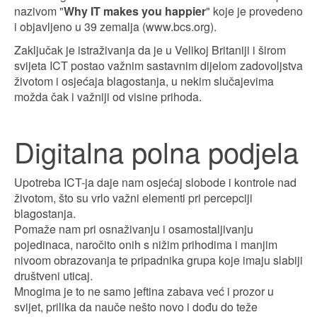
nazivom "
Why IT makes you happier
" koje je provedeno
i objavljeno u 39 zemalja (www.bcs.org).
Zaključak je istraživanja da je u Velikoj Britaniji i širom
svijeta ICT postao važnim sastavnim dijelom zadovoljstva
životom i osjećaja blagostanja, u nekim slučajevima
možda čak i važniji od visine prihoda.
Digitalna polna podjela
Upotreba ICT-ja daje nam osjećaj slobode i kontrole nad
životom, što su vrlo važni elementi pri percepciji
blagostanja.
Pomaže nam pri osnaživanju i osamostaljivanju
pojedinaca, naročito onih s nižim prihodima i manjim
nivoom obrazovanja te pripadnika grupa koje imaju slabiji
društveni uticaj.
Mnogima je to ne samo jeftina zabava već i prozor u
svijet, prilika da nauče nešto novo i dođu do teže