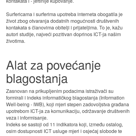
kontakata i - jeftinije kupovanje.
Surfericama i surferima upotreba interneta obogatila je
život zbog otvaranja dodatnih mogućnosti društvenih
kontakata s članovima obitelji i prijateljima. To je, kažu
autori studije, najveći pozitivan doprinos ICT-ja našim
životima.
Alat za povećanje
blagostanja
Zasnovan na prikupljenim podacima istraživači su
formirali i indeks informatičkog blagostanja (Information
Well-being - IWB), koji mjeri stepen zadovoljstva građana
upotrebom ICT-ja za komunikaciju, održavanje društvenih
veza i informisanje.
Indeks se sastoji od 11 indikatora koji, između ostalog,
osim dostupnosti ICT usluge mjeri i osjećaj slobode te