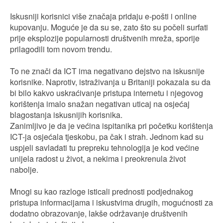
Iskusniji korisnici više značaja pridaju e-pošti i online
kupovanju. Moguće je da su se, zato što su počeli surfati
prije eksplozije popularnosti društvenih mreža, sporije
prilagodili tom novom trendu.
To ne znači da ICT ima negativano dejstvo na iskusnije
korisnike. Naprotiv, istraživanja u Britaniji pokazala su da
bi bilo kakvo uskraćivanje pristupa internetu i njegovog
korištenja imalo snažan negativan uticaj na osjećaj
blagostanja iskusnijih korisnika.
Zanimljivo je da je većina ispitanika pri početku korištenja
ICT-ja osjećala tjeskobu, pa čak i strah. Jednom kad su
uspjeli savladati tu prepreku tehnologija je kod većine
unijela radost u život, a nekima i preokrenula život
nabolje.
Mnogi su kao razloge isticali prednosti podjednakog
pristupa informacijama i iskustvima drugih, mogućnosti za
dodatno obrazovanje, lakše održavanje društvenih