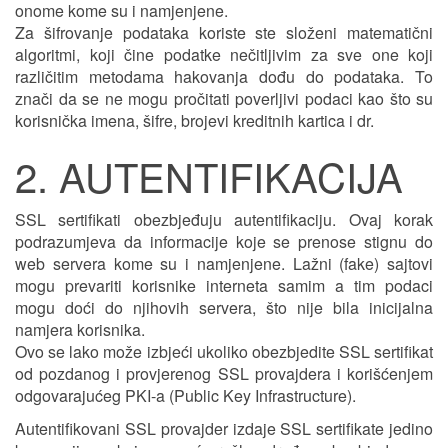
onome kome su i namjenjene.
Za šifrovanje podataka koriste ste složeni matematični
algoritmi, koji čine podatke nečitljivim za sve one koji
različitim metodama hakovanja dođu do podataka. To
znači da se ne mogu pročitati poverljivi podaci kao što su
korisnička imena, šifre, brojevi kreditnih kartica i dr.
2. AUTENTIFIKACIJA
SSL sertifikati obezbjeđuju autentifikaciju. Ovaj korak
podrazumjeva da informacije koje se prenose stignu do
web servera kome su i namjenjene. Lažni (fake) sajtovi
mogu prevariti korisnike interneta samim a tim podaci
mogu doći do njihovih servera, što nije bila inicijalna
namjera korisnika.
Ovo se lako može izbjeći ukoliko obezbjedite SSL sertifikat
od pozdanog i provjerenog SSL provajdera i korišćenjem
odgovarajućeg PKI-a (Public Key Infrastructure).
Autentifikovani SSL provajder izdaje SSL sertifikate jedino