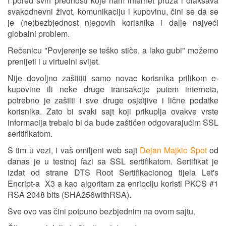
I pored svih prednosti koje nam internet pruža i olakšava
svakodnevni život, komunikaciju i kupovinu, čini se da se
je (ne)bezbjednost njegovih korisnika i dalje najveći
globalni problem.
Rečenicu "Povjerenje se teško stiče, a lako gubi" možemo
prenijeti i u virtuelni svijet.
Nije dovoljno zaštititi samo novac korisnika prilikom e-
kupovine ili neke druge transakcije putem interneta,
potrebno je zaštiti i sve druge osjetjive i lične podatke
korisnika. Zato bi svaki sajt koji prikuplja ovakve vrste
informacija trebalo bi da bude zaštićen odgovarajućim SSL
seritifikatom.
S tim u vezi, i vaš omiljeni web sajt
Dejan Majkic Spot
od
danas je u testnoj fazi sa SSL sertifikatom. Sertifikat je
izdat od strane DTS Root Sertifikacionog tijela Let's
Encript-a X3 a kao algoritam za enripciju koristi PKCS #1
RSA 2048 bits (SHA256withRSA).
Sve ovo vas čini potpuno bezbjednim na ovom sajtu.