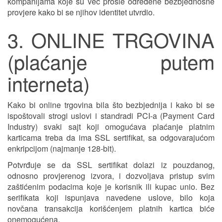
kompanijama koje su već prošle određene bezbjednosne
provjere kako bi se njihov identitet utvrdio.
3. ONLINE TRGOVINA
(plaćanje putem
interneta)
Kako bi online trgovina bila što bezbjednija i kako bi se
ispoštovali strogi uslovi i standradi PCI-a (Payment Card
Industry) svaki sajt koji omogućava plaćanje platnim
karticama treba da ima SSL sertifikat, sa odgovarajućom
enkripcijom (najmanje 128-bit).
Potvrđuje se da SSL sertifikat dolazi iz pouzdanog,
odnosno provjerenog izvora, i dozvoljava pristup svim
zaštićenim podacima koje je korisnik ili kupac unio. Bez
serifikata koji ispunjava navedene uslove, bilo koja
novčana transakcija korišćenjem platnih kartica biće
onemogućena.