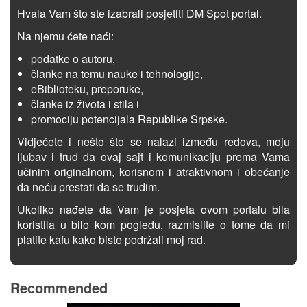
Hvala Vam što ste izabrali posjetiti DM Spot portal.
Na njemu ćete naći:
podatke o autoru,
članke na temu nauke i tehnologije,
eBiblioteku, preporuke,
članke iz života i stila i
promociju potencijala Republike Srpske.
Vidjećete i nešto što se nalazi između redova, moju
ljubav i trud da ovaj sajt i komunikaciju prema Vama
učinim originalnom, korisnom i atraktivnom i obećanje
da neću prestati da se trudim.
Ukoliko nađete da Vam je posjeta ovom portalu bila
koristila u bilo kom pogledu, razmislite o tome da mi
platite kafu kako biste podržali moj rad.
Recommended