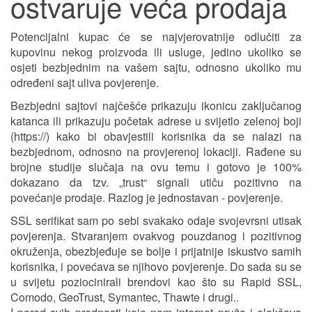
ostvaruje veća prodaja
Potencijalni kupac će se najvjerovatnije odlučiti za
kupovinu nekog proizvoda ili usluge, jedino ukoliko se
osjeti bezbjednim na vašem sajtu, odnosno ukoliko mu
određeni sajt uliva povjerenje.
Bezbjedni sajtovi najčešće prikazuju ikonicu zaključanog
katanca ili prikazuju početak adrese u svijetlo zelenoj boji
(https://) kako bi obavjestili korisnika da se nalazi na
bezbjednom, odnosno na provjerenoj lokaciji. Rađene su
brojne studije slučaja na ovu temu i gotovo je 100%
dokazano da tzv. „trust“ signali utiču pozitivno na
povećanje prodaje. Razlog je jednostavan - povjerenje.
SSL serifikat sam po sebi svakako odaje svojevrsni utisak
povjerenja. Stvaranjem ovakvog pouzdanog i pozitivnog
okruženja, obezbjeđuje se bolje i prijatnije iskustvo samih
korisnika, i povećava se njihovo povjerenje. Do sada su se
u svijetu poziocinirali brendovi kao što su Rapid SSL,
Comodo, GeoTrust, Symantec, Thawte i drugi..