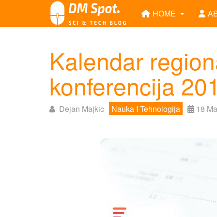
HOME
A
Kalendar region
konferencija 20
Dejan Majkic
Nauka I Tehnologija
18 Ma