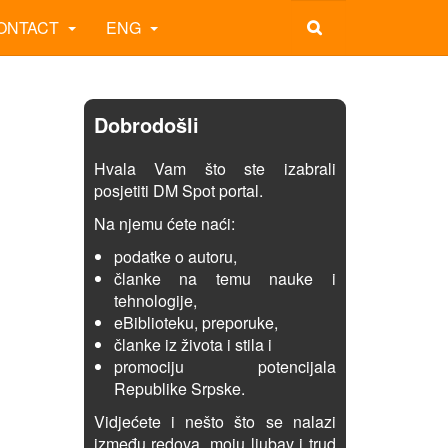
ONTACT
ENG
Dobrodošli
Hvala Vam što ste izabrali
posjetiti DM Spot portal.
Na njemu ćete naći:
podatke o autoru,
članke na temu nauke i
tehnologije,
eBiblioteku, preporuke,
članke iz života i stila i
promociju potencijala
Republike Srpske.
Vidjećete i nešto što se nalazi
između redova, moju ljubav i trud