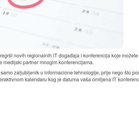
egršt novih regionalnih IT događaja i konferencija koje možete
je medijski partner mnogim konferencijama.
ili samo zaljubljenik u informacione tehnologije, prije nego što p
teraktivnom kalendaru kog je datuma vaša omiljena IT konferenc