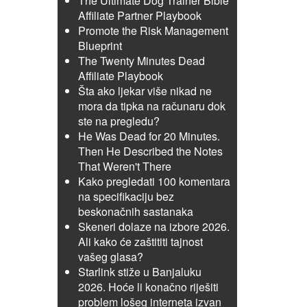
The Ultimate Dog Trainer Bible
Affiliate Partner Playbook
Promote the Risk Management
Blueprint
The Twenty Minutes Dead
Affiliate Playbook
Šta ako ljekar više nikad ne
mora da tipka na računaru dok
ste na pregledu?
He Was Dead for 20 Minutes.
Then He Described the Notes
That Weren't There
Kako pregledati 100 komentara
na specifikaciju bez
beskonačnih sastanaka
Skeneri dolaze na izbore 2026.
Ali kako će zaštititi tajnost
vašeg glasa?
Starlink stiže u Banjaluku
2026. Hoće li konačno riješiti
problem lošeg interneta izvan