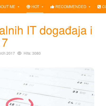
BOUT ME
HOT
RECOMMENDED
C
alnih IT događaja i
17
rch 2017
Hits: 3080