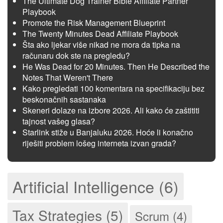
The Ultimate Dog Trainer Bible Affiliate Partner
Playbook
Promote the Risk Management Blueprint
The Twenty Minutes Dead Affiliate Playbook
Šta ako ljekar više nikad ne mora da tipka na
računaru dok ste na pregledu?
He Was Dead for 20 Minutes. Then He Described the
Notes That Weren't There
Kako pregledati 100 komentara na specifikaciju bez
beskonačnih sastanaka
Skeneri dolaze na izbore 2026. Ali kako će zaštititi
tajnost vašeg glasa?
Starlink stiže u Banjaluku 2026. Hoće li konačno
riješiti problem lošeg interneta izvan grada?
Artificial Intelligence (6)
Tax Strategies (5)
Scrum (4)