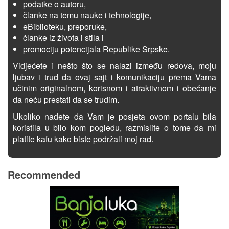
podatke o autoru,
članke na temu nauke i tehnologije,
eBiblioteku, preporuke,
članke iz života i stila i
promociju potencijala Republike Srpske.
Vidjećete i nešto što se nalazi između redova, moju
ljubav i trud da ovaj sajt i komunikaciju prema Vama
učinim originalnom, korisnom i atraktivnom i obećanje
da neću prestati da se trudim.
Ukoliko nađete da Vam je posjeta ovom portalu bila
koristila u bilo kom pogledu, razmislite o tome da mi
platite kafu kako biste podržali moj rad.
Recommended