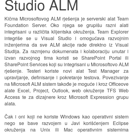
Studio ALM
Kičma Microsoftovog ALM rješenja je serverski alat Team
Foundation Server. Oko njega se grupišu razni alati
integrisani u različita klijentska okruženja. Team Explorer
integriše se u Visual Studio i omogućava razvojnim
inženjerima da sve ALM akcije rade direktno iz Visual
Studija. Za razmjenu dokumenata i kolaboraciju unutar i
izvan razvojnog tima koristi se SharePoint Portal ili
SharePoint Services koji su integrisani u Microsoftovo ALM
rješenje. Testeri koriste novi alat Test Manager za
upravljanje, definisanje i pokretanje testova. Povezivanje
na Microsoft ALM sistem takođe je moguće i kroz Officeove
alate Excel, Project, Outlook, web okruženje TFS Web
Access te za dizajnere kroz Microsoft Expression grupu
alata.
Čak i oni koji ne koriste Windows kao operativni sistem
nego se bave razvojem u Javi korišćenjem Eclipse
okruženja na Unix ili Mac operativnim sistemima