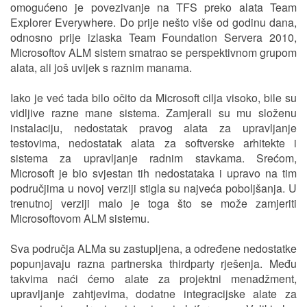
omogućeno je povezivanje na TFS preko alata Team
Explorer Everywhere. Do prije nešto više od godinu dana,
odnosno prije izlaska Team Foundation Servera 2010,
Microsoftov ALM sistem smatrao se perspektivnom grupom
alata, ali još uvijek s raznim manama.
Iako je već tada bilo očito da Microsoft cilja visoko, bile su
vidljive razne mane sistema. Zamjerali su mu složenu
instalaciju, nedostatak pravog alata za upravljanje
testovima, nedostatak alata za softverske arhitekte i
sistema za upravljanje radnim stavkama. Srećom,
Microsoft je bio svjestan tih nedostataka i upravo na tim
područjima u novoj verziji stigla su najveća poboljšanja. U
trenutnoj verziji malo je toga što se može zamjeriti
Microsoftovom ALM sistemu.
Sva područja ALMa su zastupljena, a određene nedostatke
popunjavaju razna partnerska thirdparty rješenja. Među
takvima naći ćemo alate za projektni menadžment,
upravljanje zahtjevima, dodatne integracijske alate za