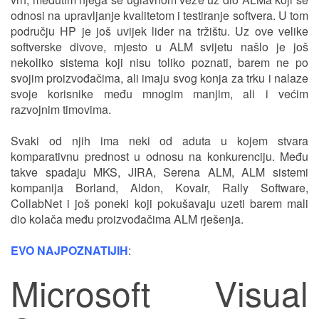
odnosi na upravljanje kvalitetom i testiranje softvera. U tom
području HP je još uvijek lider na tržištu. Uz ove velike
softverske divove, mjesto u ALM svijetu našlo je još
nekoliko sistema koji nisu toliko poznati, barem ne po
svojim proizvođačima, ali imaju svog konja za trku i nalaze
svoje korisnike među mnogim manjim, ali i većim
razvojnim timovima.
Svaki od njih ima neki od aduta u kojem stvara
komparativnu prednost u odnosu na konkurenciju. Među
takve spadaju MKS, JIRA, Serena ALM, ALM sistemi
kompanija Borland, Aldon, Kovair, Rally Software,
CollabNet i još poneki koji pokušavaju uzeti barem mali
dio kolača među proizvođačima ALM rješenja.
EVO NAJPOZNATIJIH
:
Microsoft Visual