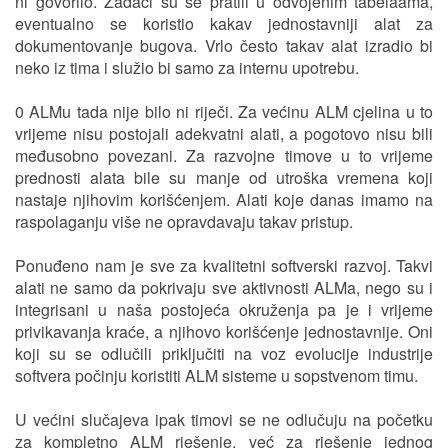
ni govorilo. Zadaci su se pratili u odvojenim tabelaama,
eventualno se koristio kakav jednostavniji alat za
dokumentovanje bugova. Vrlo često takav alat izradio bi
neko iz tima i služio bi samo za internu upotrebu.
0 ALMu tada nije bilo ni riječi. Za većinu ALM cjelina u to
vrijeme nisu postojali adekvatni alati, a pogotovo nisu bili
međusobno povezani. Za razvojne timove u to vrijeme
prednosti alata bile su manje od utroška vremena koji
nastaje njihovim korišćenjem. Alati koje danas imamo na
raspolaganju više ne opravdavaju takav pristup.
Ponuđeno nam je sve za kvalitetni softverski razvoj. Takvi
alati ne samo da pokrivaju sve aktivnosti ALMa, nego su i
integrisani u naša postojeća okruženja pa je i vrijeme
privikavanja kraće, a njihovo korišćenje jednostavnije. Oni
koji su se odlučili priključiti na voz evolucije industrije
softvera počinju koristiti ALM sisteme u sopstvenom timu.
U većini slučajeva ipak timovi se ne odlučuju na početku
za kompletno ALM rješenje, već za rješenje jednog