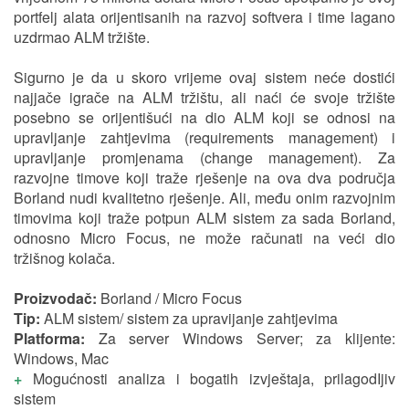
portfelj alata orijentisanih na razvoj softvera i time lagano
uzdrmao ALM tržište.
Sigurno je da u skoro vrijeme ovaj sistem neće dostići
najjače igrače na ALM tržištu, ali naći će svoje tržište
posebno se orijentišući na dio ALM koji se odnosi na
upravljanje zahtjevima (requirements management) i
upravljanje promjenama (change management). Za
razvojne timove koji traže rješenje na ova dva područja
Borland nudi kvalitetno rješenje. Ali, među onim razvojnim
timovima koji traže potpun ALM sistem za sada Borland,
odnosno Micro Focus, ne može računati na veći dio
tržišnog kolača.
Proizvodač:
Borland / Micro Focus
Tip:
ALM sistem/ sistem za upravijanje zahtjevima
Platforma:
Za server Windows Server; za klijente:
Windows, Mac
+
Mogućnosti analiza i bogatih izvještaja, prilagodIjiv
sistem