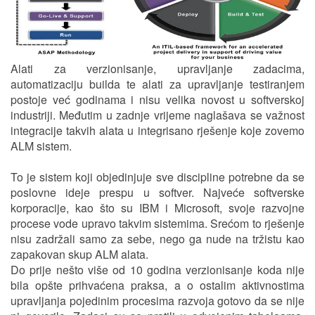
Alati za verzionisanje, upravljanje zadacima,
automatizaciju builda te alati za upravljanje testiranjem
postoje već godinama i nisu velika novost u softverskoj
industriji. Međutim u zadnje vrijeme naglašava se važnost
integracije takvih alata u integrisano rješenje koje zovemo
ALM sistem.
To je sistem koji objedinjuje sve discipline potrebne da se
poslovne ideje prespu u softver. Najveće softverske
korporacije, kao što su IBM i Microsoft, svoje razvojne
procese vode upravo takvim sistemima. Srećom to rješenje
nisu zadržali samo za sebe, nego ga nude na tržistu kao
zapakovan skup ALM alata.
Do prije nešto više od 10 godina verzionisanje koda nije
bila opšte prihvaćena praksa, a o ostalim aktivnostima
upravljanja pojedinim procesima razvoja gotovo da se nije