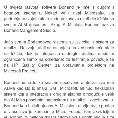
U svijetu razvoja softvera Borland je ime s dugom i
bogatom istorijom. Nekad velik rival Microsoft-u na
području razvojnih alata sada pokušava uzeti dio tržišta sa
svojim ALM rješenjem. Skup ALM alata Borland naziva
Borland Mangement Studio.
Jača strana Borlandovog sistema su izvještaji i sistem za
analizu. Razvojni alati se oslanjaju na već postojeće alate
na tržištu, dok je integracija s drugim alatima medutim
ograničena samo na odredene: za testiranje povezuje se
na HP Quality Center, za upravljanje projektom na
Microsoft Project...
Borland nema toliko snažne sopstvene alate za sve role
ALMa kao što to imaju IBM i Microsoft, ali nudi fleksibilan
sistem koji u integraciji s drugim alatima omogućuje velik
dio ALMa s posebnim naglaskom na analizi i izvještavanju.
Borland kao i cijeli njegov ALM sistem otprije dvije godine
u vlasništvu je kompanije Micro Focus. Tom akvizicijom
vrijednom 75 miliona dolara Micro Focus upotpunio je svoj