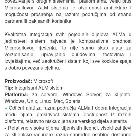
povezivanje s drugim sistemima i platformama. Veliki plus
Microsoftovog ALM sistema je otvorenost arhitekture i
mogućnost proširenja na raznim područjima od strane
partnera ili pak samih korisnika.
Kvalitetna integracija svih pojedinih dijelova ALMa u
jedinstven sistem najveća je komparativna prednost
Microsoftovog rješenja. To nije samo skup alata za
verzionisanje, upravljanje buildovima, testovima i
izvještajima, već zaokruženi sistem koji sve kockice spaja
u dobro povezanu cjelinu.
Proizvodač:
Microsoft
Tip:
Integrisani ALM sistem,
Platforma:
za servere: Windows Server; za klijente:
Windows, Unix, Linux, Mac, Solaris
+
Odlični alati za razna područja ALMa i dobra integracija
među njima, proširivost sistema, dostupnost iz raznih
platformi, relativno niska cijena serverskog dijela sistema
-
Relativno visoka cijena klijentskih licenci, visoki zahtjevi
za klijentske računare, razna napredne osobine dostupne