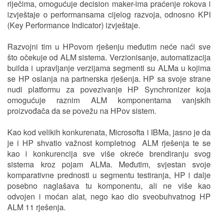
riječima, omogućuje decision maker-ima praćenje rokova i
izvještaje o performansama cijelog razvoja, odnosno KPI
(Key Performance Indicator) izvještaje.
Razvojni tim u HPovom rješenju međutim neće naći sve
što očekuje od ALM sistema. Verzionisanje, automatizacija
builda i upravljanje verzijama segmenti su ALMa u kojima
se HP oslanja na partnerska rješenja. HP sa svoje strane
nudi platformu za povezivanje HP Synchronizer koja
omogućuje raznim ALM komponentama vanjskih
proizvođača da se povežu na HPov sistem.
Kao kod velikih konkurenata, Microsofta i IBMa, jasno je da
je i HP shvatio važnost kompletnog ALM rješenja te se
kao i konkurencija sve više okreće brendiranju svog
sistema kroz pojam ALMa. Međutim, svjestan svoje
komparativne prednosti u segmentu testiranja, HP i dalje
posebno naglašava tu komponentu, ali ne više kao
odvojen i moćan alat, nego kao dio sveobuhvatnog HP
ALM 11 rješenja.