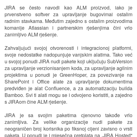
JIRA se često navodi kao ALM proizvod, iako je
prvenstveno softver za upravljanje bugovimai ostalim
radnim stavkama. Međutim zajedno s ostalim proizvodima
komanije Atlassian i partnerskim rješenjima čini vrlo
zanimljivo ALM rješenje.
Zahvaljujući svojoj otvorenosti i integracionoj platformi,
svoje nedostatke nadopunjuje vanjskim alatima. Tako već
u svojoj ponudi JIRA nudi pakete koji uključuju SubVersion
za upravljanje verzionisanjem koda, za upravljanje agilnim
projektima u ponudi je GreenHoper, za povezivanje na
SharePoint i Office alate za upravljanje dokumentima
predviđen je alat Confluence, a za automatizaciju builda
Bamboo. Svi ti alati mogu se i odvojeno koristiti, a zajedno
s JIRAom čine ALM rješenje.
JIRA je sa svojim paketima cjenovno takođe vrlo
zanimIjiva. Za velike organizacije nudi pakete za
neograničen broj korisnika po fiksnoj cijeni zavisno o vrsti
paketa. U ponudi je i mjesečna pretplata na „JIRA Hosted"