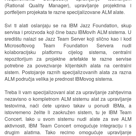
(Rational Quality Manager), upravljanje projektima i
portfeljem projekata te razne specijalizovane ALM alate.
Svi ti alati oslanjaju se na IBM Jazz Foundation, skup
servisa i proizvoda koji čine bazu IBMovih ALM sistema. U
središtu nalazi se Jazz Team Server koji slično kao i kod
Microsoftovog Team Foundation Servera nudi
kolaboracijsku platformu cijelog sistema, centralni
repozitorijum za projektne artefakte te razne servise
potrebne za povezivanje klijentskih alata na centralni
sistem. Postojanje raznih specijalizovanih alata za razna
ALM područja velika je prednost IBMovog sistema.
Treba li vam specijalizovani alat za upravljanje zahtjevima
nezavisno o kompletnom ALM sistemu alat za upravljanje
testovima, naći ćete upravo takav u ponudi IBMa, a
istovremeno želite li zaokružen sistem, tu je IBM Team
Concert. Iako u svom sistemu nudi alate za sve ALM
aktivnosti, IBM Team Concert omogućuje integraciju i s
drugim alatima. Tako recimo omogućuje upravljanje