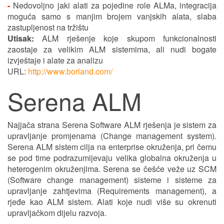
-
Nedovoljno jaki alati za pojedine role ALMa, integracija
moguća samo s manjim brojem vanjskih alata, slaba
zastupljenost na tržištu
Utisak:
ALM rješenje koje skupom funkcionalnosti
zaostaje za velikim ALM sistemima, ali nudi bogate
izvještaje i alate za analizu
URL:
http://www.borland.com/
Serena ALM
Najjača strana Serena Software ALM rješenja je sistem za
upravljanje promjenama (Change management system).
Serena ALM sistem cilja na enterprise okruženja, pri čemu
se pod time podrazumijevaju velika globalna okruženja u
heterogenim okruženjima. Serena se češće veže uz SCM
(Software change management) sisteme i sisteme za
upravljanje zahtjevima (Requirements management), a
rjeđe kao ALM sistem. Alati koje nudi više su okrenuti
upravljačkom dijelu razvoja.