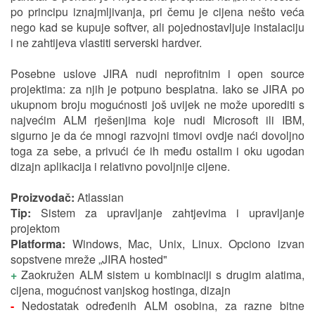
po principu iznajmljivanja, pri čemu je cijena nešto veća
nego kad se kupuje softver, ali pojednostavljuje instalaciju
i ne zahtijeva vlastiti serverski hardver.
Posebne uslove JIRA nudi neprofitnim i open source
projektima: za njih je potpuno besplatna. Iako se JIRA po
ukupnom broju mogućnosti još uvijek ne može uporediti s
najvećim ALM rješenjima koje nudi Microsoft ili IBM,
sigurno je da će mnogi razvojni timovi ovdje naći dovoljno
toga za sebe, a privući će ih među ostalim i oku ugodan
dizajn aplikacija i relativno povoljnije cijene.
Proizvodač:
Atlassian
Tip:
Sistem za upravljanje zahtjevima i upravljanje
projektom
Platforma:
Windows, Mac, Unix, Linux. Opciono izvan
sopstvene mreže „JIRA hosted"
+
Zaokružen ALM sistem u kombinaciji s drugim alatima,
cijena, mogućnost vanjskog hostinga, dizajn
-
Nedostatak određenih ALM osobina, za razne bitne