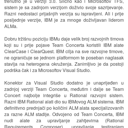
trenutno je u verziji 3.0. Slično kao i Microsoftov TFS,
sistem je sa zadnjom verzijom doživio svoje sazrijevanje.
Razni nedostaci prijašnjih verzija su ispravljeni. Ali i prije
posljednje verzije, IBM je za mnoge doživljavan liderom
ALMa.
Dobru tržišnu poziciju IBMu daje velik broj razvojnih timova
koji su i prije pojave Team Concerta koristili IBM alate
ClearCase i ClearQuest. IBM cilja na sve razvojne timove,
ne ograničuje se jednom platformom te poseban naglasak
stavlja na heterogena okruženja. ZanimIjivo je da postoji
podrška čak i za Microsoftov Visual Studio.
Konektor za Visual Studio dodatno je unaprijeđen u
zadnjoj verziji Team Concerta, međutim i dalje se Team
Concert najbolje integriše u Rational razvojni sistem.
Razni IBM Rational alati dio su IBMovog ALM sistema. IBM
definitivno prednjači po količini ALM alata specijalizovanih
za razne ALM stadije. Odvojeno od Team Concerta, IBM
nudi alate za upravljanje zahtjevima (Rational
Requirements Composer), upravljanje testiranjem