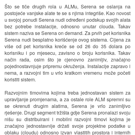
Što se tiče drugih rola u ALMu, Serena se oslanja na
postojeće vanjske alate te se s njima integriše. Kao novost
u svojoj ponudi Serena nudi određeni podskup svojih alata
bez potrebe instalacije, odnosno unutar clouda. Takav
sistem naziva se Serena on demand. Za prvih pet korisnika
Serena nudi besplatno korišćenje ovog sistema. Cijena za
više od pet korisnika kreće se od 26 do 35 dolara po
korisniku i po mjesecu, zavisno o broju korisnika. Takav
način rada, osim što je cjenovno zanimljiv, značajno
pojednostavnjuje pripremu okruženja. Instalacije zapravo i
nema, a razvojni tim u vrlo kratkom vremenu može početi
koristiti sistem.
Razvojnim timovima kojima treba jednostavan sistem za
upravljanje promjenama, a za ostale role ALM spremni su
se okrenuti drugim alatima, Serena je vrlo zanimIjivo
rješenje. Drugi segment tržišta gdje Serena pronalazi svoju
nišu su distribuirani i mobilni razvojni timovi kojima je
značajno jednostavnije držati svoje projektne podatke u
oblaku (cloudu) odnosno izvan vlastitih prostora i internih