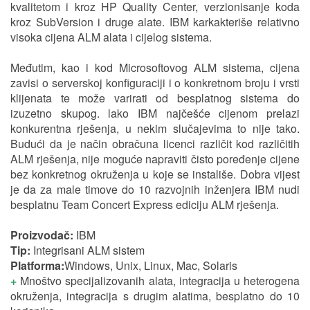
kvalitetom i kroz HP Quality Center, verzionisanje koda
kroz SubVersion i druge alate. IBM karkakteriše relativno
visoka cijena ALM alata i cijelog sistema.
Međutim, kao i kod Microsoftovog ALM sistema, cijena
zavisi o serverskoj konfiguraciji i o konkretnom broju i vrsti
klijenata te može varirati od besplatnog sistema do
izuzetno skupog. lako IBM najčešće cijenom prelazi
konkurentna rješenja, u nekim slučajevima to nije tako.
Budući da je način obračuna licenci različit kod različitih
ALM rješenja, nije moguće napraviti čisto poređenje cijene
bez konkretnog okruženja u koje se instališe. Dobra vijest
je da za male timove do 10 razvojnih inženjera IBM nudi
besplatnu Team Concert Express ediciju ALM rješenja.
Proizvodač:
IBM
Tip:
Integrisani ALM sistem
Platforma:
Windows, Unix, Linux, Mac, Solaris
+
Mnoštvo specijalizovanih alata, integracija u heterogena
okruženja, integracija s drugim alatima, besplatno do 10