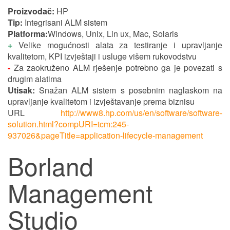
Proizvodač:
HP
Tip:
Integrisani ALM sistem
Platforma:
Windows, Unix, Lin ux, Mac, Solaris
+
Velike mogućnosti alata za testiranje i upravljanje
kvalitetom, KPI izvještaji i usluge višem rukovodstvu
-
Za zaokruženo ALM rješenje potrebno ga je povezati s
drugim alatima
Utisak:
Snažan ALM sistem s posebnim naglaskom na
upravljanje kvalitetom i izvještavanje prema biznisu
URL
http://www8.hp.com/us/en/software/software-
solution.html?compURI=tcm:245-
937026&pageTitle=application-lifecycle-management
Borland
Management
Studio