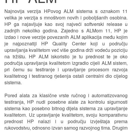
Najnovija verzija HPovog ALM sistema s oznakom 11
velika je verzija s mnoštvom novih i poboljšanih osobina.
HP ga najavljuje kao svoj najveći softverski release u
zadnjih nekoliko godina. Zajedno s ALMom 11, HP je
izdao i nove verzije povezanih ALM aplikacija među kojim
je najpoznatiji HP Quality Center koji u području
upravljanja kvalitetom već više godina drži vodeću poziciju
na tržištu. HP ALM iskoristio je tu prednost te je oko
područja upravljanja kvalitetom izgradio cijeli ALM sistem,
pri čemu su testiranje i upravljanje procesom razvoja
kvalitetnog i testiranog rješenja ostali centralni dio cijelog
sistema.
Pored alata za klasične vrste ručnog i automatizovanog
testiranja, HP nudi posebne alate za kontrolu sigurnosti
sistema kao posebno bitnog dijela sistema za upravljanje
kvalitetom. Uz upravljanje kvalitetom, svoju komparativnu
prednost HP nalazi i u području izvještaja prema
rukovodstvu, odnosno izvan samog razvojnog tima. Drugim