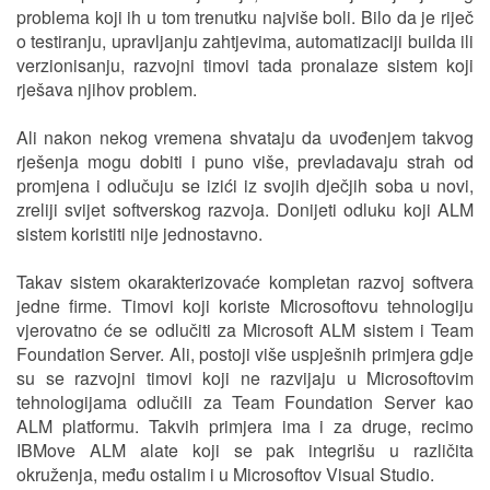
problema koji ih u tom trenutku najviše boli. Bilo da je riječ
o testiranju, upravljanju zahtjevima, automatizaciji builda ili
verzionisanju, razvojni timovi tada pronalaze sistem koji
rješava njihov problem.
Ali nakon nekog vremena shvataju da uvođenjem takvog
rješenja mogu dobiti i puno više, prevladavaju strah od
promjena i odlučuju se izići iz svojih dječjih soba u novi,
zreliji svijet softverskog razvoja. Donijeti odluku koji ALM
sistem koristiti nije jednostavno.
Takav sistem okarakterizovaće kompletan razvoj softvera
jedne firme. Timovi koji koriste Microsoftovu tehnologiju
vjerovatno će se odlučiti za Microsoft ALM sistem i Team
Foundation Server. Ali, postoji više uspješnih primjera gdje
su se razvojni timovi koji ne razvijaju u Microsoftovim
tehnologijama odlučili za Team Foundation Server kao
ALM platformu. Takvih primjera ima i za druge, recimo
IBMove ALM alate koji se pak integrišu u različita
okruženja, među ostalim i u Microsoftov Visual Studio.