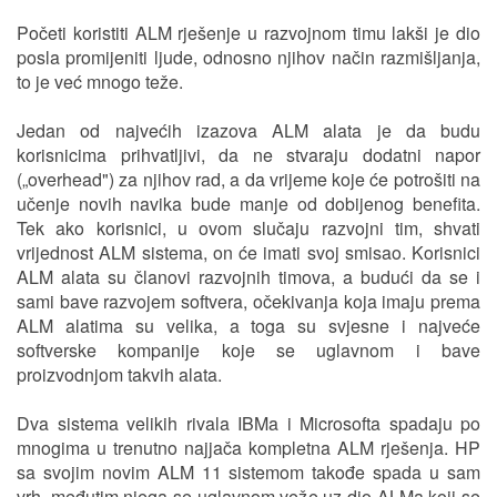
Početi koristiti ALM rješenje u razvojnom timu lakši je dio
posla promijeniti ljude, odnosno njihov način razmišljanja,
to je već mnogo teže.
Jedan od najvećih izazova ALM alata je da budu
korisnicima prihvatljivi, da ne stvaraju dodatni napor
(„overhead") za njihov rad, a da vrijeme koje će potrošiti na
učenje novih navika bude manje od dobijenog benefita.
Tek ako korisnici, u ovom slučaju razvojni tim, shvati
vrijednost ALM sistema, on će imati svoj smisao. Korisnici
ALM alata su članovi razvojnih timova, a budući da se i
sami bave razvojem softvera, očekivanja koja imaju prema
ALM alatima su velika, a toga su svjesne i najveće
softverske kompanije koje se uglavnom i bave
proizvodnjom takvih alata.
Dva sistema velikih rivala IBMa i Microsofta spadaju po
mnogima u trenutno najjača kompletna ALM rješenja. HP
sa svojim novim ALM 11 sistemom takođe spada u sam
vrh, međutim njega se uglavnom veže uz dio ALMa koji se