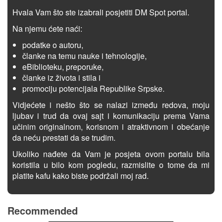
Hvala Vam što ste izabrali posjetiti DM Spot portal.
Na njemu ćete naći:
podatke o autoru,
članke na temu nauke i tehnologije,
eBiblioteku, preporuke,
članke iz života i stila i
promociju potencijala Republike Srpske.
Vidjećete i nešto što se nalazi između redova, moju
ljubav i trud da ovaj sajt i komunikaciju prema Vama
učinim originalnom, korisnom i atraktivnom i obećanje
da neću prestati da se trudim.
Ukoliko nađete da Vam je posjeta ovom portalu bila
koristila u bilo kom pogledu, razmislite o tome da mi
platite kafu kako biste podržali moj rad.
Recommended