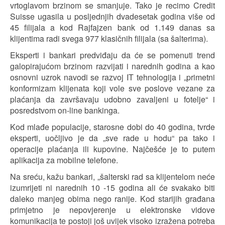
vrtoglavom brzinom se smanjuje. Tako je recimo Credit
Suisse ugasila u posljednjih dvadesetak godina više od
45 filijala a kod Rajfajzen bank od 1.149 danas sa
klijentima radi svega 977 klasičnih filijala (sa šalterima).
Eksperti i bankari predviđaju da će se pomenuti trend
galopirajućom brzinom razvijati i narednih godina a kao
osnovni uzrok navodi se razvoj IT tehnologija i „primetni
konformizam klijenata koji vole sve poslove vezane za
plaćanja da završavaju udobno zavaljeni u fotelje“ i
posredstvom on-line bankinga.
Kod mlađe populacije, starosne dobi do 40 godina, tvrde
eksperti, uočljivo je da „sve rade u hodu“ pa tako i
operacije plaćanja ili kupovine. Najčešće je to putem
aplikacija za mobilne telefone.
Na sreću, kažu bankari, „šalterski rad sa klijentelom neće
izumrijeti ni narednih 10 -15 godina ali će svakako biti
daleko manjeg obima nego ranije. Kod starijih građana
primjetno je nepovjerenje u elektronske vidove
komunikacija te postoji još uvijek visoko izražena potreba