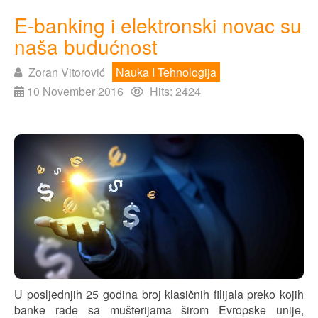
E-banking i elektronski novac su
naša budućnost
Zoran Vitorović
Nauka I Tehnologija
10 November 2016
Hits: 2424
U posljednjih 25 godina broj klasičnih filijala preko kojih
banke rade sa mušterijama širom Evropske unije,