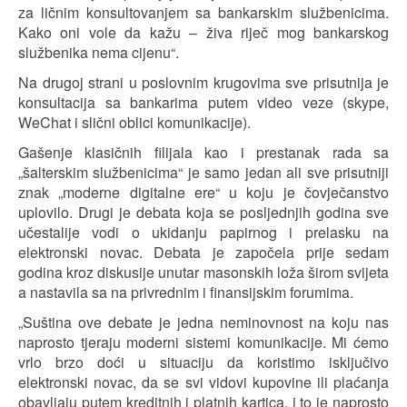
za ličnim konsultovanjem sa bankarskim službenicima.
Kako oni vole da kažu – živa riječ mog bankarskog
službenika nema cijenu“.
Na drugoj strani u poslovnim krugovima sve prisutnija je
konsultacija sa bankarima putem video veze (skype,
WeChat i slični oblici komunikacije).
Gašenje klasičnih filijala kao i prestanak rada sa
„šalterskim službenicima“ je samo jedan ali sve prisutniji
znak „moderne digitalne ere“ u koju je čovječanstvo
uplovilo. Drugi je debata koja se posljednjih godina sve
učestalije vodi o ukidanju papirnog i prelasku na
elektronski novac. Debata je započela prije sedam
godina kroz diskusije unutar masonskih loža širom svijeta
a nastavila sa na privrednim i finansijskim forumima.
„Suština ove debate je jedna neminovnost na koju nas
naprosto tjeraju moderni sistemi komunikacije. Mi ćemo
vrlo brzo doći u situaciju da koristimo isključivo
elektronski novac, da se svi vidovi kupovine ili plaćanja
obavljaju putem kreditnih i platnih kartica, i to je naprosto