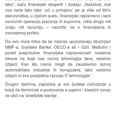
tako“, kažu finansijski eksperti i dodaju: „Nažalost, sve
ovo neće tako lako ‘ući u primjenu’ jer je više od 85%
stanovništva, u cijelom svetu, finansijski nepismeno i sem
osnovnih operacija plaćanja ili kupovine, ništa drugo niti
znaju niti razumiju – naročito ne o finansijama ili
monetarnoj politici.
Da ovo mora hitno da se mijenja upozoravaju stručnjaci
MMF-a, Svjetske Banke, OECD-a ali i G20. Međutim i
pored sveprisutne ‘finansijske nepismenosti’ moderne
tokove na koje nas razvoj tehnologija tjera, nećemo
izbjeći. Kao što nismo mogli da zaustavimo razvoj
automobilske industrije ili kompjutera, tako nećemo
izbjeći ni sve posljedice razvoja IT tehnologije“.
Drugim riječima, započela je era ljudske civilizacije u
kojoj će dominirati e-poslovanje a papirni i klasični novac
će otići na ‘smetljište istorije’.