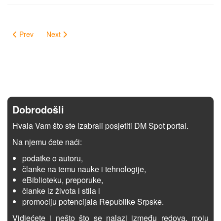
Prev
Next
Dobrodošli
Hvala Vam što ste izabrali posjetiti DM Spot portal.
Na njemu ćete naći:
podatke o autoru,
članke na temu nauke i tehnologije,
eBiblioteku, preporuke,
članke iz života i stila i
promociju potencijala Republike Srpske.
Vidjećete i nešto što se nalazi između redova, moju