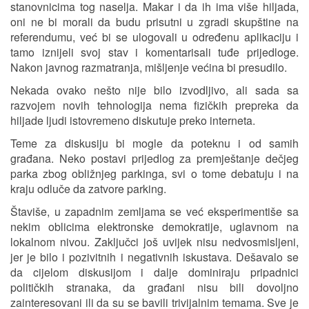
stanovnicima tog naselja. Makar i da ih ima više hiljada,
oni ne bi morali da budu prisutni u zgradi skupštine na
referendumu, već bi se ulogovali u određenu aplikaciju i
tamo iznijeli svoj stav i komentarisali tuđe prijedloge.
Nakon javnog razmatranja, mišljenje većina bi presudilo.
Nekada ovako nešto nije bilo izvodljivo, ali sada sa
razvojem novih tehnologija nema fizičkih prepreka da
hiljade ljudi istovremeno diskutuje preko interneta.
Teme za diskusiju bi mogle da poteknu i od samih
građana. Neko postavi prijedlog za premještanje dečjeg
parka zbog obližnjeg parkinga, svi o tome debatuju i na
kraju odluče da zatvore parking.
Štaviše, u zapadnim zemljama se već eksperimentiše sa
nekim oblicima elektronske demokratije, uglavnom na
lokalnom nivou. Zaključci još uvijek nisu nedvosmisljeni,
jer je bilo i pozivitnih i negativnih iskustava. Dešavalo se
da cijelom diskusijom i dalje dominiraju pripadnici
političkih stranaka, da građani nisu bili dovoljno
zainteresovani ili da su se bavili trivijalnim temama. Sve je