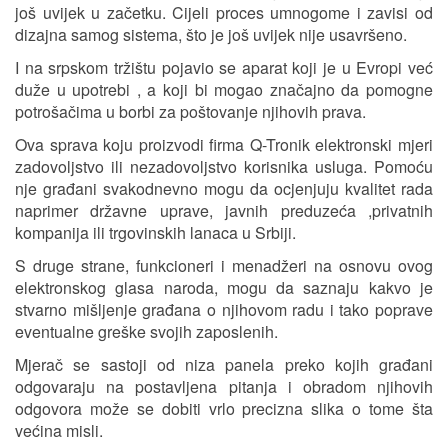
još uvijek u začetku. Cijeli proces umnogome i zavisi od
dizajna samog sistema, što je još uvijek nije usavršeno.
I na srpskom tržištu pojavio se aparat koji je u Evropi već
duže u upotrebi , a koji bi mogao značajno da pomogne
potrošačima u borbi za poštovanje njihovih prava.
Ova sprava koju proizvodi firma Q-Tronik elektronski mjeri
zadovoljstvo ili nezadovoljstvo korisnika usluga. Pomoću
nje građani svakodnevno mogu da ocjenjuju kvalitet rada
naprimer državne uprave, javnih preduzeća ,privatnih
kompanija ili trgovinskih lanaca u Srbiji.
S druge strane, funkcioneri i menadžeri na osnovu ovog
elektronskog glasa naroda, mogu da saznaju kakvo je
stvarno mišljenje građana o njihovom radu i tako poprave
eventualne greške svojih zaposlenih.
Mjerač se sastoji od niza panela preko kojih građani
odgovaraju na postavljena pitanja i obradom njihovih
odgovora može se dobiti vrlo precizna slika o tome šta
većina misli.