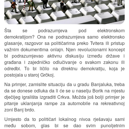
Šta se podrazumjeva pod elektronskom
demokratijom? Ona ne podrazumjeva samo elektronsko
glasanje, razgovor sa političarima preko Tvitera ili pristup
važnim dokumentima onlajn. Njen revolucionarni koncept
bi podrazumjevao aktivnu diskusiju između države i
građana i zajedničko odlučivanje o svakom zakonu ili
odredbi. To bi ličilo na direktnu demokratiju, koja je
postojala u staroj Grčkoj.
Na primjer, zamislite situaciju da u gradu Banjaluka, treba
da se donese odluka da li će se u naselju Borik na mjestu
dječijeg igrališta izgraditi Crkva. Možda još bolji primjer je
pitanje uklanjanja rampe za automobile na rekreativnoj
zoni Banj brdo.
Umjesto da to političari lokalnog nivoa rješavaju sami
među sobom, glas bi se dao svim punoljetnim