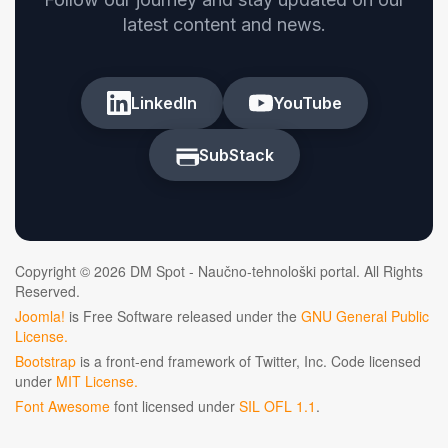
latest content and news.
LinkedIn
YouTube
SubStack
Copyright © 2026 DM Spot - Naučno-tehnološki portal. All Rights
Reserved.
Joomla!
is Free Software released under the
GNU General Public
License.
Bootstrap
is a front-end framework of Twitter, Inc. Code licensed
under
MIT License.
Font Awesome
font licensed under
SIL OFL 1.1
.