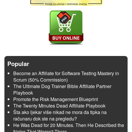
Popular
Become an Affiliate for Software Testing Mastery in
Scrum (50% Commission)
The Ultimate Dog Trainer Bible Affiliate Partner
Playbook
Promote the Risk Management Blueprint
The Twenty Minutes Dead Affiliate Playbook
Šta ako ljekar više nikad ne mora da tipka na
računaru dok ste na pregledu?
He Was Dead for 20 Minutes. Then He Described the
Notes That Weren't There