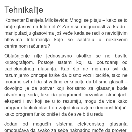
Tehnikalije
Komentar
Danijela Miloševića:
Mnogi se pitaju – kako se to
broje glasovi na Internetu? Zar nisu mogućnosti za krađu i
manipulaciju glasovima još veće kada se radi o nevidljivim
bitovima informacija koje se sabiraju u nekakvom
centralnom računaru?
Objašnjenje nije jednostavno ukoliko se ne bavite
kriptografijom. Postoje sistemi koji su pouzdaniji od
tradicionalnog glasanja. Kao što ne moramo svi da
razumijemo principe fizike da bismo vozili bicikle, tako ne
moramo svi ni da shvatimo enkripciju da bi smo glasali –
dovoljno je da softver koji koristimo za glasanje bude
otvorenog koda, tako da programeri, nezavisni stručnjacii
eksperti i svi koji se u to razumiju, mogu da vide kako
program funkcioniše i da zajednicu uvjere demonstrirajući
kako program funkcioniše i da će sve biti u redu.
Jedan od mogućih sistema elektronskog glasanja
omogućava da svako za sebe naknadno može da provjeri