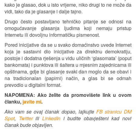
kako je glasao, dok u isto vrijeme, niko drugi to ne može da
vidi, tako da je glasanje i dalje tajno.
Drugo često postavljano tehničko pitanje se odnosi na
omogućavanje glasanja ljudima koji nemaju pristup
Internetu ili dovoljnu informatičku pismenost.
Pored inicijative da se u svako domaćinstvo uvede Internet
koja je sastavni dio inicijative za direktnu demokratiju,
postoje i dodatna rješenja u vidu uličnih ‘glasomata’ (poput
bankomata) i punktova ili šaltera u mjesnim zajednicama ili
opštinama, gdje bi glasanje svaki dan moglo da se obavi i
na tradicionalan (papirni) način, a glas bi se odmah
prevodio u digitalni format.
NAPOMENA: Ako želite da promovišete link u ovom
članku,
javite mi
.
Ako vam se ovaj članak dopao, lajkujte
FB stranicu DM
Spot
,
Twitter
ili
LinkedIn
i budite obavješteni kad novi
članak bude objavljen.