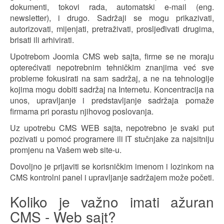
dokumenti, tokovi rada, automatski e-mail (eng.
newsletter), i drugo. Sadržaji se mogu prikazivati,
autorizovati, mijenjati, pretraživati, prosljeđivati drugima,
brisati ili arhivirati.
Upotrebom Joomla CMS web sajta, firme se ne moraju
opterećivati nepotrebnim tehničkim znanjima već sve
probleme fokusirati na sam sadržaj, a ne na tehnologije
kojima mogu dobiti sadržaj na Internetu. Koncentracija na
unos, upravljanje i predstavljanje sadržaja pomaže
firmama pri porastu njihovog poslovanja.
Uz upotrebu CMS WEB sajta, nepotrebno je svaki put
pozivati u pomoć programere ili IT stučnjake za najsitniju
promjenu na Vašem web site-u.
Dovoljno je prijaviti se korisničkim imenom i lozinkom na
CMS kontrolni panel i upravljanje sadržajem može početi.
Koliko je važno imati ažuran
CMS - Web sajt?