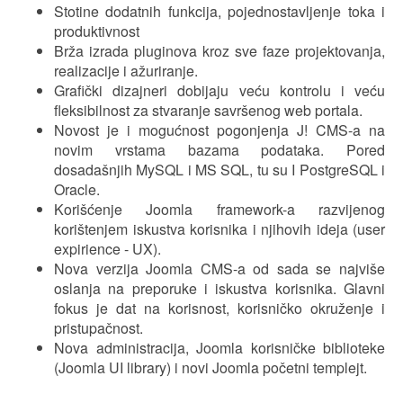
Stotine dodatnih funkcija, pojednostavljenje toka i
produktivnost
Brža izrada pluginova kroz sve faze projektovanja,
realizacije i ažuriranje.
Grafički dizajneri dobijaju veću kontrolu i veću
fleksibilnost za stvaranje savršenog web portala.
Novost je i mogućnost pogonjenja J! CMS-a na
novim vrstama bazama podataka. Pored
dosadašnjih MySQL i MS SQL, tu su I PostgreSQL i
Oracle.
Korišćenje Joomla framework-a razvijenog
korištenjem iskustva korisnika i njihovih ideja (user
expirience - UX).
Nova verzija Joomla CMS-a od sada se najviše
oslanja na preporuke i iskustva korisnika. Glavni
fokus je dat na korisnost, korisničko okruženje i
pristupačnost.
Nova administracija, Joomla korisničke biblioteke
(Joomla UI library) i novi Joomla početni templejt.