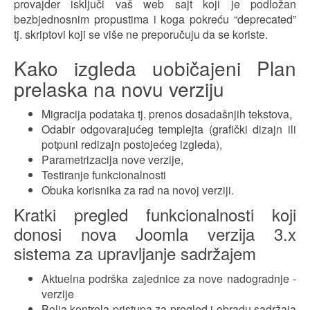
provajder isključi vaš web sajt koji je podložan
bezbjednosnim propustima i koga pokreću “deprecated”
tj. skriptovi koji se više ne preporučuju da se koriste.
Kako izgleda uobičajeni Plan
prelaska na novu verziju
Migracija podataka tj. prenos dosadašnjih tekstova,
Odabir odgovarajućeg templejta (grafički dizajn ili
potpuni redizajn postojećeg izgleda),
Parametrizacija nove verzije,
Testiranje funkcionalnosti
Obuka korisnika za rad na novoj verziji.
Kratki pregled funkcionalnosti koji
donosi nova Joomla verzija 3.x
sistema za upravljanje sadržajem
Aktuelna podrška zajednice za nove nadogradnje -
verzije
Bolja kontrola pristupa za pregled i obradu sadržaja