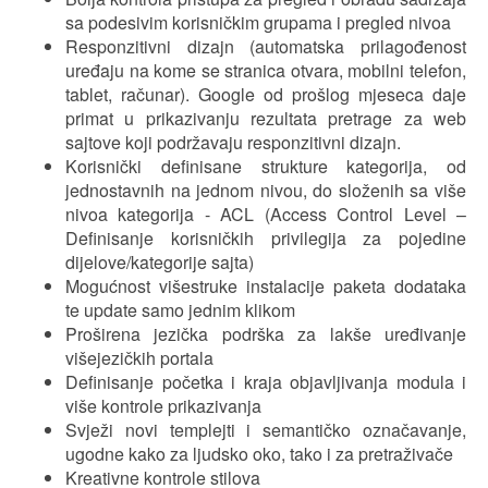
sa podesivim korisničkim grupama i pregled nivoa
Responzitivni dizajn (automatska prilagođenost
uređaju na kome se stranica otvara, mobilni telefon,
tablet, računar). Google od prošlog mjeseca daje
primat u prikazivanju rezultata pretrage za web
sajtove koji podržavaju responzitivni dizajn.
Korisnički definisane strukture kategorija, od
jednostavnih na jednom nivou, do složenih sa više
nivoa kategorija - ACL (Access Control Level –
Definisanje korisničkih privilegija za pojedine
dijelove/kategorije sajta)
Mogućnost višestruke instalacije paketa dodataka
te update samo jednim klikom
Proširena jezička podrška za lakše uređivanje
višejezičkih portala
Definisanje početka i kraja objavljivanja modula i
više kontrole prikazivanja
Svježi novi templejti i semantičko označavanje,
ugodne kako za ljudsko oko, tako i za pretraživače
Kreativne kontrole stilova