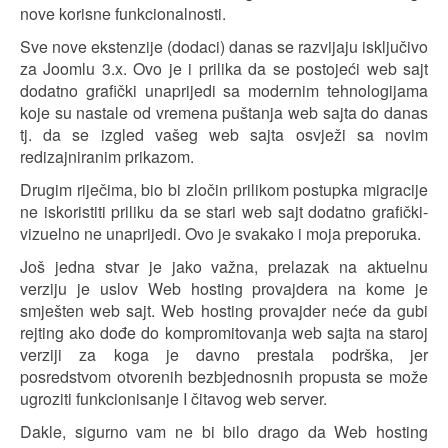
nove korisne funkcionalnosti.
Sve nove ekstenzije (dodaci) danas se razvijaju isključivo
za Joomlu 3.x. Ovo je i prilika da se postojeći web sajt
dodatno grafički unaprijedi sa modernim tehnologijama
koje su nastale od vremena puštanja web sajta do danas
tj. da se izgled vašeg web sajta osvježi sa novim
redizajniranim prikazom.
Drugim riječima, bio bi zločin prilikom postupka migracije
ne iskoristiti priliku da se stari web sajt dodatno grafički-
vizuelno ne unaprijedi. Ovo je svakako i moja preporuka.
Još jedna stvar je jako važna, prelazak na aktuelnu
verziju je uslov Web hosting provajdera na kome je
smješten web sajt. Web hosting provajder neće da gubi
rejting ako dođe do kompromitovanja web sajta na staroj
verziji za koga je davno prestala podrška, jer
posredstvom otvorenih bezbjednosnih propusta se može
ugroziti funkcionisanje I čitavog web server.
Dakle, sigurno vam ne bi bilo drago da Web hosting