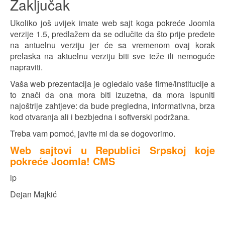
Zaključak
Ukoliko još uvijek imate web sajt koga pokreće Joomla
verzije 1.5, predlažem da se odlučite da što prije pređete
na antuelnu verziju jer će sa vremenom ovaj korak
prelaska na aktuelnu verziju biti sve teže ili nemoguće
napraviti.
Vaša web prezentacija je ogledalo vaše firme/institucije a
to znači da ona mora biti izuzetna, da mora ispuniti
najoštrije zahtjeve: da bude pregledna, informativna, brza
kod otvaranja ali i bezbjedna i softverski podržana.
Treba vam pomoć, javite mi da se dogovorimo.
Web sajtovi u Republici Srpskoj koje
pokreće Joomla! CMS
lp
Dejan Majkić