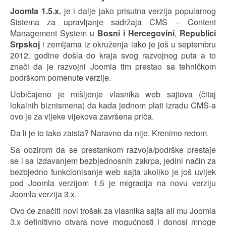
Joomla 1.5.x.
je i dalje jako prisutna verzija popularnog
Sistema za upravljanje sadržaja CMS – Content
Management System u
Bosni i Hercegovini
,
Republici
Srpskoj
i zemljama iz okruženja iako je još u septembru
2012. godine došla do kraja svog razvojnog puta a to
znači da je razvojni Joomla tim prestao sa tehničkom
podrškom pomenute verzije.
Uobičajeno je mišljenje vlasnika web sajtova (čitaj
lokalnih biznismena) da kada jednom plati izradu CMS-a
ovo je za vijeke vijekova završena priča.
Da li je to tako zaista? Naravno da nije. Krenimo redom.
Sa obzirom da se prestankom razvoja/podrške prestaje
se i sa izdavanjem bezbjednosnih zakrpa, jedini način za
bezbjedno funkcionisanje web sajta ukoliko je još uvijek
pod Joomla verzijom 1.5 je migracija na novu verziju
Joomla verzija 3.x.
Ovo će značiti novi trošak za vlasnika sajta ali mu Joomla
3.x definitivno otvara nove mogućnosti i donosi mnoge