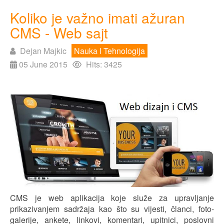
Koliko je važno imati ažuran
CMS - Web sajt
Dejan Majkic
Nauka I Tehnologija
05 June 2015
Hits: 3425
CMS je web aplikacija koje služe za upravljanje
prikazivanjem sadržaja kao što su vijesti, članci, foto-
galerije, ankete, linkovi, komentari, upitnici, poslovni