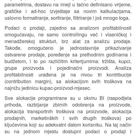
parametrima, dostavu na imejl u tačno definisano vrijeme,
grafičke i ad-hoc izvještaje sa novim kalkulacijama,
uslovno formatiranje, sortiranje, filtriranje i još mnogo toga.
Podaci o prodaji, zajedno sa analizom profitabilnosti
omogućavaju, ne samo controllingu već i vlasničkoj i
menadžerskoj strukturi, brz alat za analizu prodaje.
Takođe, omogućeno je jednostavnije prikazivanje
ostvarene prodaje, poređenje sa prethodnim godinama i
budžetom, i to po različitim kriterijumima: tržišta, kupci,
grupe proizvoda i pojedinačni proizvodi. Analiza
profitabilnosti urađena je na nivou tri kontribucije
(contribution margin), sa alokacijom svih troškova na
najnižu jedinicu kupac-proizvod-mjesec.
Sve alokacije programirane su u okviru BI (raspodjela
prihoda, razbijanje zbirnih odobrenja na proizvode,
alokacija transportnih troškova na proizvode, alokacija
prodajnih, marketinških i svih drugih troškova) po
ključevima koji su adekvatni datom korisniku. Na taj način
su na jednom mjestu dostupni podaci o prodaji i