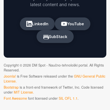
latest content and news.
LinkedIn
YouTube
SubStack
Copyright © 2026 DM Spot - Naučno-tehnološki portal. All Rights
Reserved.
Joomla!
is Free Software released under the
GNU General Public
License.
Bootstrap
is a front-end framework of Twitter, Inc. Code licensed
under
MIT License.
Font Awesome
font licensed under
SIL OFL 1.1
.