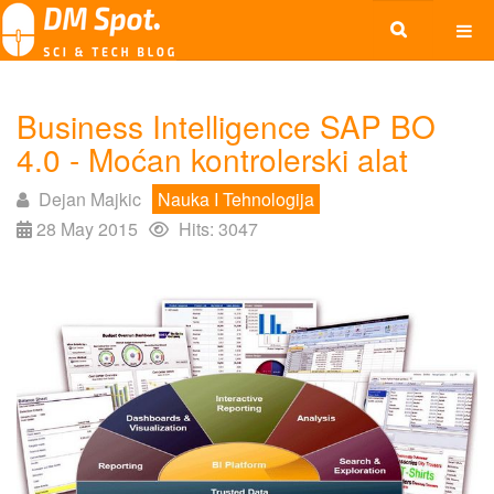
Business Intelligence SAP BO
4.0 - Moćan kontrolerski alat
Dejan Majkic
Nauka I Tehnologija
28 May 2015
Hits: 3047