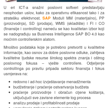
U eri ICT-a snažni poslovni softveri predstavljaju
neophodan uslov, kako za operativnu efikasnost tako i za
stratešku efektivnost.
SAP
Moduli MM (materijalno), PP
(proizvodnja), SD (prodaja), WMS (skladište) i FI i CO
(finansije i controlling) nameću se kao kvalitetan izbor koji
se nadograđuju sa Business Intelligence SAP BO 4.0 kao
moćnim controllerskim alatom.
Mnoštvo podataka koje je potrebno pretvoriti u kvalitetne
informacije, kao osnov za dobre poslovne odluke, zahtjeva
kvalitetne ljudske resurse širokog spektra znanja i oštrog
poslovnog fokusa – vješte controllere. Odjeljenje
controllinga po pravilu pripada sektoru finansija i fokus
usmjerava na:
redovno i ad-hoc izvještavanje menadžmenta
budžetiranje i praćenje ostvarivanja budžeta
praćenje proizvodnje i obračun cijene koštanja,
uključujući sve zavisne elemente tog procesa
analizu prodaje i profitabilnosti prodaje