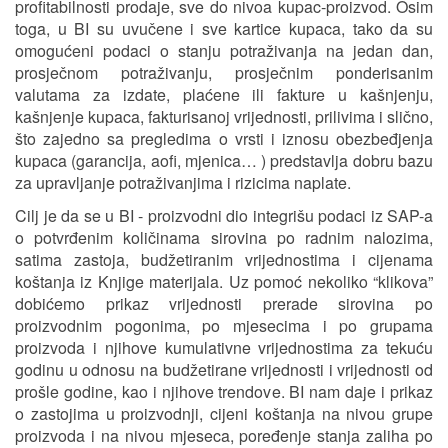
profitabilnosti prodaje, sve do nivoa kupac-proizvod. Osim
toga, u BI su uvučene i sve kartice kupaca, tako da su
omogućeni podaci o stanju potraživanja na jedan dan,
prosječnom potraživanju, prosječnim ponderisanim
valutama za izdate, plaćene ili fakture u kašnjenju,
kašnjenje kupaca, fakturisanoj vrijednosti, prilivima i slično,
što zajedno sa pregledima o vrsti i iznosu obezbeđjenja
kupaca (garancija, aofi, mjenica… ) predstavlja dobru bazu
za upravljanje potraživanjima i rizicima naplate.
Cilj je da se u BI - proizvodni dio integrišu podaci iz SAP-a
o potvrđenim količinama sirovina po radnim nalozima,
satima zastoja, budžetiranim vrijednostima i cijenama
koštanja iz Knjige materijala. Uz pomoć nekoliko “klikova”
dobićemo prikaz vrijednosti prerade sirovina po
proizvodnim pogonima, po mjesecima i po grupama
proizvoda i njihove kumulativne vrijednostima za tekuću
godinu u odnosu na budžetirane vrijednosti i vrijednosti od
prošle godine, kao i njihove trendove. BI nam daje i prikaz
o zastojima u proizvodnji, cijeni koštanja na nivou grupe
proizvoda i na nivou mjeseca, poređenje stanja zaliha po