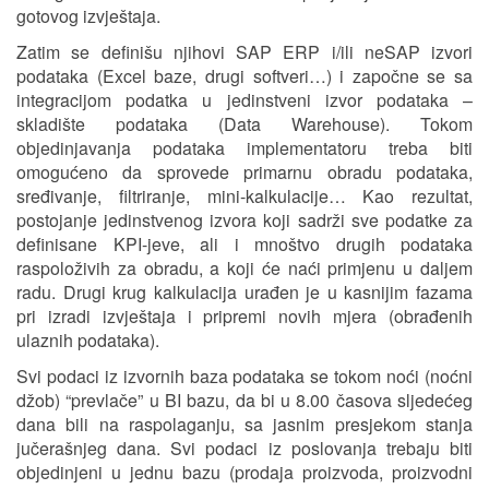
gotovog izvještaja.
Zatim se definišu njihovi SAP ERP i/ili neSAP izvori
podataka (Excel baze, drugi softveri…) i započne se sa
integracijom podatka u jedinstveni izvor podataka –
skladište podataka (Data Warehouse). Tokom
objedinjavanja podataka implementatoru treba biti
omogućeno da sprovede primarnu obradu podataka,
sređivanje, filtriranje, mini-kalkulacije… Kao rezultat,
postojanje jedinstvenog izvora koji sadrži sve podatke za
definisane KPI-jeve, ali i mnoštvo drugih podataka
raspoloživih za obradu, a koji će naći primjenu u daljem
radu. Drugi krug kalkulacija urađen je u kasnijim fazama
pri izradi izvještaja i pripremi novih mjera (obrađenih
ulaznih podataka).
Svi podaci iz izvornih baza podataka se tokom noći (noćni
džob) “prevlače” u BI bazu, da bi u 8.00 časova sljedećeg
dana bili na raspolaganju, sa jasnim presjekom stanja
jučerašnjeg dana. Svi podaci iz poslovanja trebaju biti
objedinjeni u jednu bazu (prodaja proizvoda, proizvodni