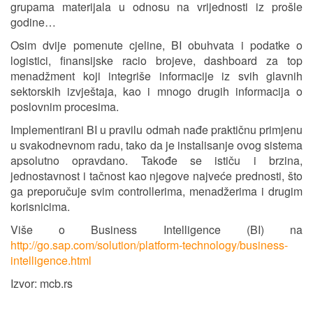
grupama materijala u odnosu na vrijednosti iz prošle
godine…
Osim dvije pomenute cjeline, BI obuhvata i podatke o
logistici, finansijske racio brojeve, dashboard za top
menadžment koji integriše informacije iz svih glavnih
sektorskih izvještaja, kao i mnogo drugih informacija o
poslovnim procesima.
Implementirani BI u pravilu odmah nađe praktičnu primjenu
u svakodnevnom radu, tako da je instalisanje ovog sistema
apsolutno opravdano. Takođe se ističu i brzina,
jednostavnost i tačnost kao njegove najveće prednosti, što
ga preporučuje svim controllerima, menadžerima i drugim
korisnicima.
Više o Business Intelligence (BI) na
http://go.sap.com/solution/platform-technology/business-
intelligence.html
Izvor: mcb.rs