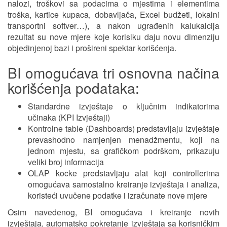
nalozi, troškovi sa podacima o mjestima i elementima
troška, kartice kupaca, dobavljača, Excel budžeti, lokalni
transportni softver…), a nakon ugrađenih kalukalcija
rezultat su nove mjere koje korisiku daju novu dimenziju
objedinjenoj bazi i prošireni spektar korišćenja.
BI omogućava tri osnovna načina
korišćenja podataka:
Standardne izvještaje o ključnim indikatorima
učinaka (KPI Izvještaji)
Kontrolne table (Dashboards) predstavljaju izvještaje
prevashodno namjenjen menadžmentu, koji na
jednom mjestu, sa grafičkom podrškom, prikazuju
veliki broj informacija
OLAP kocke predstavljaju alat koji controllerima
omogućava samostalno kreiranje izvještaja i analiza,
koristeći uvučene podatke i izračunate nove mjere
Osim navedenog, BI omogućava i kreiranje novih
izvještaja, automatsko pokretanje izvještaja sa korisničkim