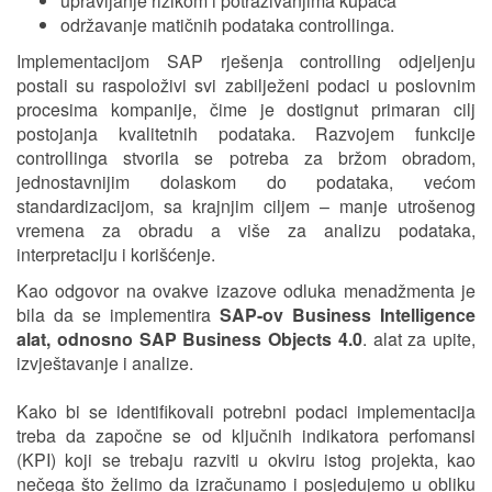
upravljanje rizikom i potraživanjima kupaca
održavanje matičnih podataka controllinga.
Implementacijom SAP rješenja controlling odjeljenju
postali su raspoloživi svi zabilježeni podaci u poslovnim
procesima kompanije, čime je dostignut primaran cilj
postojanja kvalitetnih podataka. Razvojem funkcije
controllinga stvorila se potreba za bržom obradom,
jednostavnijim dolaskom do podataka, većom
standardizacijom, sa krajnjim ciljem – manje utrošenog
vremena za obradu a više za analizu podataka,
interpretaciju i korišćenje.
Kao odgovor na ovakve izazove odluka menadžmenta je
bila da se implementira
SAP-ov Business Intelligence
alat, odnosno SAP Business Objects 4.0
. alat za upite,
izvještavanje i analize.
Kako bi se identifikovali potrebni podaci implementacija
treba da započne se od ključnih indikatora perfomansi
(KPI) koji se trebaju razviti u okviru istog projekta, kao
nečega što želimo da izračunamo i posjedujemo u obliku