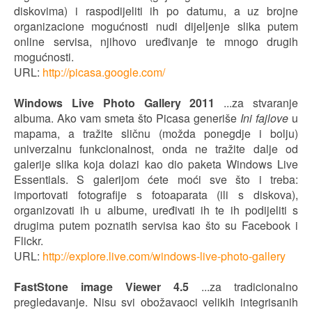
diskovima) i raspodijeliti ih po datumu, a uz brojne
organizacione mogućnosti nudi dijeljenje slika putem
online servisa, njihovo uređivanje te mnogo drugih
mogućnosti.
URL:
http://picasa.google.com/
Windows Live Photo Gallery 2011
...za stvaranje
albuma. Ako vam smeta što Picasa generiše
Ini fajlove
u
mapama, a tražite sličnu (možda ponegdje i bolju)
univerzalnu funkcionalnost, onda ne tražite dalje od
galerije slika koja dolazi kao dio paketa Windows Live
Essentials. S galerijom ćete moći sve što i treba:
importovati fotografije s fotoaparata (ili s diskova),
organizovati ih u albume, uređivati ih te ih podijeliti s
drugima putem poznatih servisa kao što su Facebook i
Flickr.
URL:
http://explore.live.com/windows-live-photo-gallery
FastStone image Viewer 4.5
...za tradicionalno
pregledavanje. Nisu svi obožavaoci velikih integrisanih