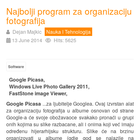
Najbolji program za organizaciju
fotografija
Dejan Majkic
Nauka I Tehnologija
13 June 2014
Hits: 5625
Software
#
Google Picasa,
#
Windows Live Photo Gallery 2011,
#
FastStone image Viewer,
Google Picasa
...za ljubitelje Googlea. Ovaj izvrstan alat
za organizaciju fotografija u albume osnovan od strane
Google-a će svoje obožavaoce svakako pronaći u grupi
onih kojima su slike razbacane, ali i onima koji već imaju
određenu hijerarhijsku strukturu. Slike će na brzinu
organizovati u albume (gdje god se nalazile na