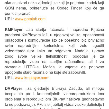
ako se otvori neka videofajl za koji je potreban kodek koji
GOM nema, pokrenuće se Codec Finder koji će ga
pomoći pronaći.
URL:
www.gomlab.com
KMPlayer
...za starija računala i napredne Kijučna
prednost KMPlayera leži u njegovoj velikoj sposobnosti
prilagodbe i konfiguracije što će posebno biti privlačno
svim naprednijim korisnicima koji žele ugoditi
videoreproduktor kako im odgovara. Nadalje, upravo
zbog svoje velike fleksibilnosti, pogodan je za
reprodukciju videa na starijim računalima, ali i za
stvaranje HTPC-a. Možda je vrijeme da ponovno
upogonite staro računalo na koje ste zaboravili.
URL:
www.kmplayer.com
DAPlayer
...za gledanje Blu-raya Začudo, ali mnogo
besplatnih pa i komercijalnih videoreproduktora ima
problema s reprodukcijom Blu-ray naslova (jednostavno
to ne podržavaju). Ako ste ljubitelj videa visoke definicije i