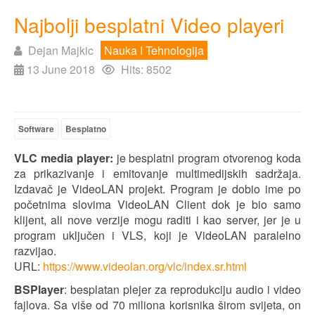
Najbolji besplatni Video playeri
Dejan Majkic
Nauka I Tehnologija
13 June 2018
Hits: 8502
Software
Besplatno
VLC media player:
je besplatni program otvorenog koda
za prikazivanje i emitovanje multimedijskih sadržaja.
Izdavač je VideoLAN projekt. Program je dobio ime po
početnima slovima VideoLAN Client dok je bio samo
klijent, ali nove verzije mogu raditi i kao server, jer je u
program uključen i VLS, koji je VideoLAN paralelno
razvijao.
URL:
https://www.videolan.org/vlc/index.sr.html
BSPlayer
: besplatan plejer za reprodukciju audio i video
fajlova. Sa više od 70 miliona korisnika širom svijeta, on