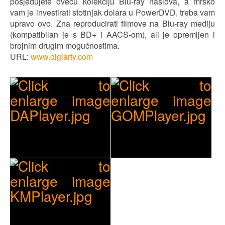
posjedujete oveću kolekciju Blu-ray naslova, a mrsko
vam je investirati stotinjak dolara u PowerDVD, treba vam
upravo ovo. Zna reproducirati filmove na Blu-ray mediju
(kompatibilan je s BD+ i AACS-om), ali je opremljen i
brojnim drugim mogućnostima.
URL:
www.digiarty.com