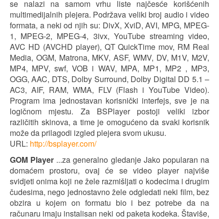
se nalazi na samom vrhu liste najčesće korišćenih
multimedijalnih plejera. Podržava veliki broj audio i video
formata, a neki od njih su: DivX, XviD, AVI, MPG, MPEG-
1, MPEG-2, MPEG-4, 3ivx, YouTube streaming video,
AVC HD (AVCHD player), QT QuickTime mov, RM Real
Media, OGM, Matrona, MKV, ASF, WMV, DV, M1V, M2V,
MP4, MPV, swf, VOB i WAV, MPA, MP1, MP2 , MP3,
OGG, AAC, DTS, Dolby Surround, Dolby Digital DD 5.1 –
AC3, AIF, RAM, WMA, FLV (Flash i YouTube Video).
Program ima jednostavan korisnički interfejs, sve je na
logičnom mjestu. Za BSPlayer postoji veliki izbor
različitih skinova, a time je omogućeno da svaki korisnik
može da prilagodi izgled plejera svom ukusu.
URL:
http://bsplayer.com/
GOM Player
...za generalno gledanje Jako popularan na
domaćem prostoru, ovaj će se video player najviše
svidjeti onima koji ne žele razmišljati o kodecima i drugim
čudesima, nego jednostavno žele odgledati neki film, bez
obzira u kojem on formatu bio i bez potrebe da na
računaru imaju instalisan neki od paketa kodeka. Štaviše,