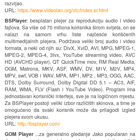
razvijao.
URL:
https://www.videolan.org/vlc/index.sr.html
BSPlayer
: besplatan plejer za reprodukciju audio i video
fajlova. Sa više od 70 miliona korisnika širom svijeta, on se
nalazi na samom vrhu liste najčesće korišćenih
multimedijalnih plejera. Podržava veliki broj audio i video
formata, a neki od njih su: DivX, XviD, AVI, MPG, MPEG-1,
MPEG-2, MPEG-4, 3ivx, YouTube streaming video, AVC
HD (AVCHD player), QT QuickTime mov, RM Real Media,
OGM, Matrona, MKV, ASF, WMV, DV, M1V, M2V, MP4,
MPV, swf, VOB i WAV, MPA, MP1, MP2 , MP3, OGG, AAC,
DTS, Dolby Surround, Dolby Digital DD 5.1 – AC3, AIF,
RAM, WMA, FLV (Flash i YouTube Video). Program ima
jednostavan korisnički interfejs, sve je na logičnom mjestu.
Za BSPlayer postoji veliki izbor različitih skinova, a time je
omogućeno da svaki korisnik može da prilagodi izgled
plejera svom ukusu.
URL:
http://bsplayer.com/
GOM Player
...za generalno gledanje Jako popularan na