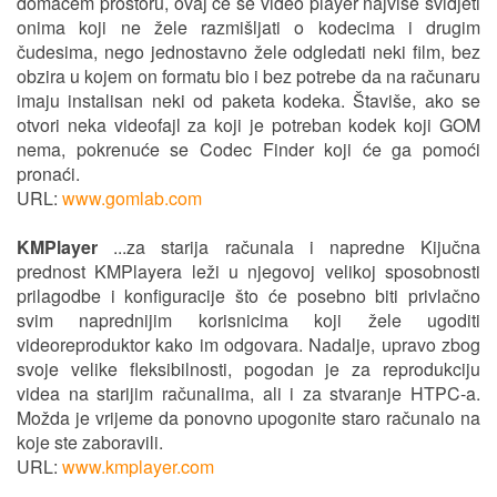
domaćem prostoru, ovaj će se video player najviše svidjeti
onima koji ne žele razmišljati o kodecima i drugim
čudesima, nego jednostavno žele odgledati neki film, bez
obzira u kojem on formatu bio i bez potrebe da na računaru
imaju instalisan neki od paketa kodeka. Štaviše, ako se
otvori neka videofajl za koji je potreban kodek koji GOM
nema, pokrenuće se Codec Finder koji će ga pomoći
pronaći.
URL:
www.gomlab.com
KMPlayer
...za starija računala i napredne Kijučna
prednost KMPlayera leži u njegovoj velikoj sposobnosti
prilagodbe i konfiguracije što će posebno biti privlačno
svim naprednijim korisnicima koji žele ugoditi
videoreproduktor kako im odgovara. Nadalje, upravo zbog
svoje velike fleksibilnosti, pogodan je za reprodukciju
videa na starijim računalima, ali i za stvaranje HTPC-a.
Možda je vrijeme da ponovno upogonite staro računalo na
koje ste zaboravili.
URL:
www.kmplayer.com