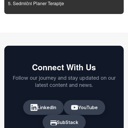
Sedmični Planer Terapije
Connect With Us
Follow our journey and stay updated on our
latest content and news.
LinkedIn
YouTube
SubStack