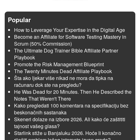
Popular
How to Leverage Your Expertise in the Digital Age
Become an Affiliate for Software Testing Mastery in
Scrum (50% Commission)
The Ultimate Dog Trainer Bible Affiliate Partner
Playbook
Promote the Risk Management Blueprint
The Twenty Minutes Dead Affiliate Playbook
Šta ako ljekar više nikad ne mora da tipka na
računaru dok ste na pregledu?
He Was Dead for 20 Minutes. Then He Described the
Notes That Weren't There
Kako pregledati 100 komentara na specifikaciju bez
beskonačnih sastanaka
Skeneri dolaze na izbore 2026. Ali kako će zaštititi
tajnost vašeg glasa?
Starlink stiže u Banjaluku 2026. Hoće li konačno
riješiti problem lošeg interneta izvan grada?