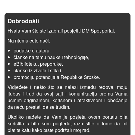
Dobrodošli
Hvala Vam što ste izabrali posjetiti DM Spot portal.
Na njemu ćete naći:
podatke o autoru,
članke na temu nauke i tehnologije,
eBiblioteku, preporuke,
članke iz života i stila i
promociju potencijala Republike Srpske.
Vidjećete i nešto što se nalazi između redova, moju
ljubav i trud da ovaj sajt i komunikaciju prema Vama
učinim originalnom, korisnom i atraktivnom i obećanje
da neću prestati da se trudim.
Ukoliko nađete da Vam je posjeta ovom portalu bila
koristila u bilo kom pogledu, razmislite o tome da mi
platite kafu kako biste podržali moj rad.