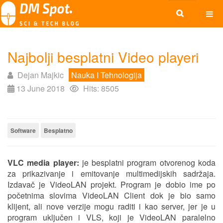
Najbolji besplatni Video playeri
Dejan Majkic
Nauka I Tehnologija
13 June 2018
Hits: 8505
Software
Besplatno
VLC media player:
je besplatni program otvorenog koda
za prikazivanje i emitovanje multimedijskih sadržaja.
Izdavač je VideoLAN projekt. Program je dobio ime po
početnima slovima VideoLAN Client dok je bio samo
klijent, ali nove verzije mogu raditi i kao server, jer je u
program uključen i VLS, koji je VideoLAN paralelno