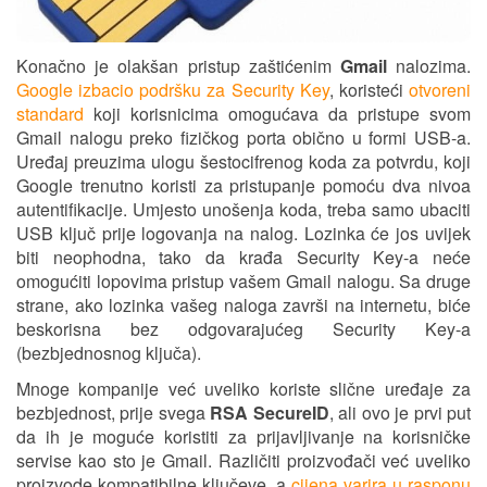
Konačno je olakšan pristup zaštićenim
Gmail
nalozima.
Google izbacio podršku za Security Key
, koristeći
otvoreni
standard
koji korisnicima omogućava da pristupe svom
Gmail nalogu preko fizičkog porta obično u formi USB-a.
Uređaj preuzima ulogu šestocifrenog koda za potvrdu, koji
Google trenutno koristi za pristupanje pomoću dva nivoa
autentifikacije. Umjesto unošenja koda, treba samo ubaciti
USB ključ prije logovanja na nalog. Lozinka će jos uvijek
biti neophodna, tako da krađa Security Key-a neće
omogućiti lopovima pristup vašem Gmail nalogu. Sa druge
strane, ako lozinka vašeg naloga završi na internetu, biće
beskorisna bez odgovarajućeg Security Key-a
(bezbjednosnog ključa).
Mnoge kompanije već uveliko koriste slične uređaje za
bezbjednost, prije svega
RSA SecureID
, ali ovo je prvi put
da ih je moguće koristiti za prijavljivanje na korisničke
servise kao sto je Gmail. Različiti proizvođači već uveliko
proizvode kompatibilne ključeve, a
cijena varira u rasponu