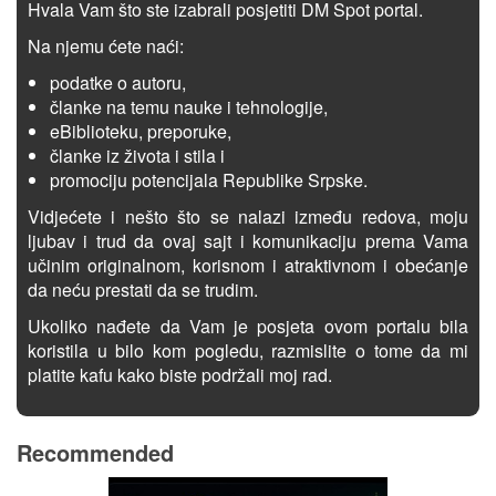
Hvala Vam što ste izabrali posjetiti DM Spot portal.
Na njemu ćete naći:
podatke o autoru,
članke na temu nauke i tehnologije,
eBiblioteku, preporuke,
članke iz života i stila i
promociju potencijala Republike Srpske.
Vidjećete i nešto što se nalazi između redova, moju
ljubav i trud da ovaj sajt i komunikaciju prema Vama
učinim originalnom, korisnom i atraktivnom i obećanje
da neću prestati da se trudim.
Ukoliko nađete da Vam je posjeta ovom portalu bila
koristila u bilo kom pogledu, razmislite o tome da mi
platite kafu kako biste podržali moj rad.
Recommended