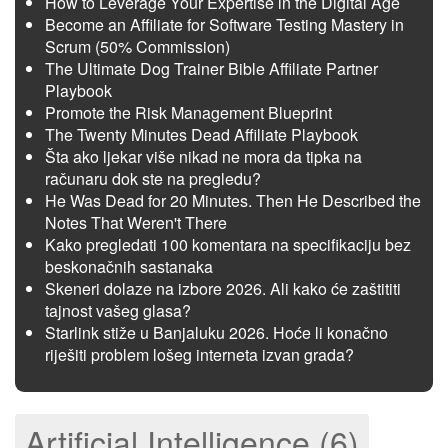
How to Leverage Your Expertise in the Digital Age
Become an Affiliate for Software Testing Mastery in
Scrum (50% Commission)
The Ultimate Dog Trainer Bible Affiliate Partner
Playbook
Promote the Risk Management Blueprint
The Twenty Minutes Dead Affiliate Playbook
Šta ako ljekar više nikad ne mora da tipka na
računaru dok ste na pregledu?
He Was Dead for 20 Minutes. Then He Described the
Notes That Weren't There
Kako pregledati 100 komentara na specifikaciju bez
beskonačnih sastanaka
Skeneri dolaze na izbore 2026. Ali kako će zaštititi
tajnost vašeg glasa?
Starlink stiže u Banjaluku 2026. Hoće li konačno
riješiti problem lošeg interneta izvan grada?
Artificial Intelligence (6)