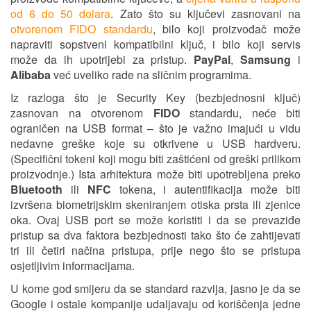
od 6 do 50 dolara
. Zato što su ključevi zasnovani na
otvorenom FIDO standardu
, bilo koji proizvođač može
napraviti sopstveni kompatibilni ključ, i bilo koji servis
može da ih upotrijebi za pristup.
PayPal
,
Samsung
i
Alibaba
već uveliko rade na sličnim programima.
Iz razloga što je Security Key (bezbjednosni ključ)
zasnovan na otvorenom
FIDO
standardu, neće biti
ograničen na USB format – što je važno imajući u vidu
nedavne greške koje su otkrivene u USB hardveru.
(Specifični tokeni koji mogu biti zaštićeni od greški prilikom
proizvodnje.) Ista arhitektura može biti upotrebljena preko
Bluetooth
ili
NFC
tokena, i autentifikacija može biti
izvršena biometrijskim skeniranjem otiska prsta ili zjenice
oka. Ovaj USB port se može koristiti i da se prevaziđe
pristup sa dva faktora bezbjednosti tako što će zahtijevati
tri ili četiri načina pristupa, prije nego što se pristupa
osjetljivim informacijama.
U kome god smijeru da se standard razvija, jasno je da se
Google i ostale kompanije udaljavaju od koriščenja jedne