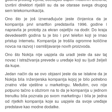
izvršni direktori riješili su da se otarase svega drugog
sem telekomunikacija.
Ono što je još iznenađujuće jeste činjenica da je
kompanija prvi smartfon predstavila 1996. godine i
napravila je prototip za ekran osjetljiv na dodir. Do kraja
devedesetih godina tu je bio i prvi telefon koji je imao
pristup internetu. Kompanija je trošila ogromne količine
novca na razvoj i osmišljavanje novih proizvoda.
Ono što Nokija nije uspjela da uradi jeste da sav taj
novac i istraživanja prevede u uređaje koji su ljudi željeli
da kupe.
Jedan način da se ovo objasni jeste da se istakne da je
Nokija bila inženjerska kompanija kojoj je bilo potrebno
znatno više vještine u marketingu. Međutim, ovo nije
potpuno tačno s obzirom na to da je kompanija u jednom
trenutku bila poznata po svom marketingu i bila je jedna
od rijetkih kompanija koje su uspjele da svoje uređaje
predstave kao modne dodatke.