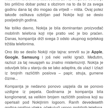
bio prilično dobar potez s obzirom na to da bi za svega
godinu dana taj dio mogao da vrijedi – ništa. Ovaj potez
takođe oslikava ozbiljan pad Nokije koji se desio
posljednjih godina.
Ne toliko davno, Nokija je bila dominantan proizvođač
mobilnih telefona koji nije pratio već je bio praćen.
Danas, kompanija drži svega 3 odsto ukupnog svjetskog
tržišta telefonima.
Ono što se desilo Nokiji nije tajna: smrvili su je
Apple
,
Google
,
Samsung
i još neki veliki igrači. Međutim,
razlozi za taj neuspjeh su znatno misteriozniji. Nokija je
oduvijek bila u stanju da se lako adaptira, da ulazi i izlazi
iz brojnih različitih poslova – papir, struja, gumene
čizme...
Kompanija je nedavno ponovo uspjela da se ponovo
uzdigne iz pepela. Godinama je kompanija bila
konglomerat, sa velikim brojem različitih poslova koji su
operisali pod Nokijinim logoom. Ranih devedesetih
godina prošlog vijeka, očekujući uspon mobilnih telefona,