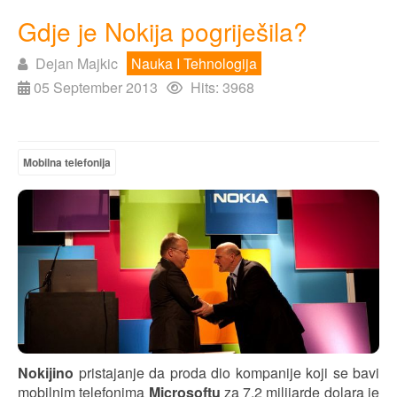
Gdje je Nokija pogriješila?
Dejan Majkic
Nauka I Tehnologija
05 September 2013
Hits: 3968
Mobilna telefonija
Nokijino
pristajanje da proda dio kompanije koji se bavi
mobilnim telefonima
Microsoftu
za 7.2 milijarde dolara je