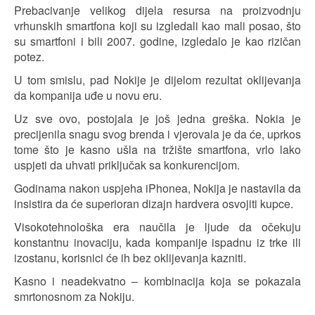
Prebacivanje velikog dijela resursa na proizvodnju
vrhunskih smartfona koji su izgledali kao mali posao, što
su smartfoni i bili 2007. godine, izgledalo je kao rizičan
potez.
U tom smislu, pad Nokije je dijelom rezultat oklijevanja
da kompanija uđe u novu eru.
Uz sve ovo, postojala je još jedna greška. Nokia je
precijenila snagu svog brenda i vjerovala je da će, uprkos
tome što je kasno ušla na tržište smartfona, vrlo lako
uspjeti da uhvati priključak sa konkurencijom.
Godinama nakon uspjeha iPhonea, Nokija je nastavila da
insistira da će superioran dizajn hardvera osvojiti kupce.
Visokotehnološka era naučila je ljude da očekuju
konstantnu inovaciju, kada kompanije ispadnu iz trke ili
izostanu, korisnici će ih bez oklijevanja kazniti.
Kasno i neadekvatno – kombinacija koja se pokazala
smrtonosnom za Nokiju.