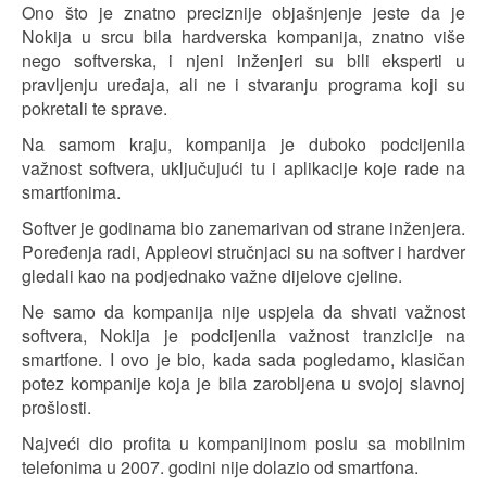
Ono što je znatno preciznije objašnjenje jeste da je
Nokija u srcu bila hardverska kompanija, znatno više
nego softverska, i njeni inženjeri su bili eksperti u
pravljenju uređaja, ali ne i stvaranju programa koji su
pokretali te sprave.
Na samom kraju, kompanija je duboko podcijenila
važnost softvera, uključujući tu i aplikacije koje rade na
smartfonima.
Softver je godinama bio zanemarivan od strane inženjera.
Poređenja radi, Appleovi stručnjaci su na softver i hardver
gledali kao na podjednako važne dijelove cjeline.
Ne samo da kompanija nije uspjela da shvati važnost
softvera, Nokija je podcijenila važnost tranzicije na
smartfone. I ovo je bio, kada sada pogledamo, klasičan
potez kompanije koja je bila zarobljena u svojoj slavnoj
prošlosti.
Najveći dio profita u kompanijinom poslu sa mobilnim
telefonima u 2007. godini nije dolazio od smartfona.