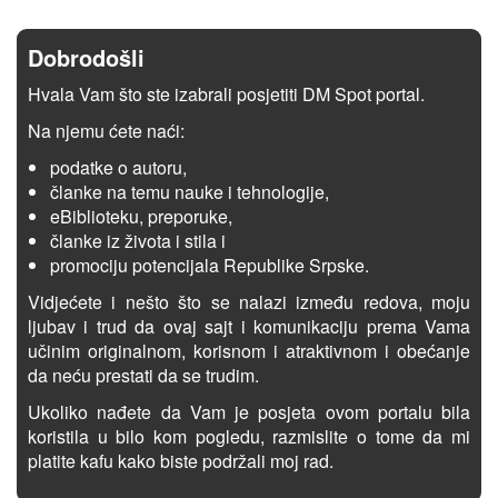
Dobrodošli
Hvala Vam što ste izabrali posjetiti DM Spot portal.
Na njemu ćete naći:
podatke o autoru,
članke na temu nauke i tehnologije,
eBiblioteku, preporuke,
članke iz života i stila i
promociju potencijala Republike Srpske.
Vidjećete i nešto što se nalazi između redova, moju
ljubav i trud da ovaj sajt i komunikaciju prema Vama
učinim originalnom, korisnom i atraktivnom i obećanje
da neću prestati da se trudim.
Ukoliko nađete da Vam je posjeta ovom portalu bila
koristila u bilo kom pogledu, razmislite o tome da mi
platite kafu kako biste podržali moj rad.