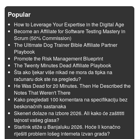
Popular
How to Leverage Your Expertise in the Digital Age
Become an Affiliate for Software Testing Mastery in
Scrum (50% Commission)
The Ultimate Dog Trainer Bible Affiliate Partner
Playbook
Promote the Risk Management Blueprint
The Twenty Minutes Dead Affiliate Playbook
Šta ako ljekar više nikad ne mora da tipka na
računaru dok ste na pregledu?
He Was Dead for 20 Minutes. Then He Described the
Notes That Weren't There
Kako pregledati 100 komentara na specifikaciju bez
beskonačnih sastanaka
Skeneri dolaze na izbore 2026. Ali kako će zaštititi
tajnost vašeg glasa?
Starlink stiže u Banjaluku 2026. Hoće li konačno
riješiti problem lošeg interneta izvan grada?