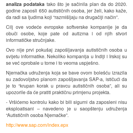
analiza podataka
tako što je sačinila plan da do 2020.
godine zaposli 650 autističnih osoba, jer želi, kako kaže,
da radi sa ljudima koji “razmišljaju na drugačiji način”.
Cilj ove vodeće evropske softverske kompanije je da
obuči osobe, koje pate od autizma i od njih stvori
informatičke stručnjake.
Ovo nije prvi pokušaj zapošljavanja autističnih osoba u
svijetu informatike. Nekoliko kompanija u Indiji i Irskoj su
se već oprobale u tome i to veoma uspješno.
Njemačka udruženja koja se bave ovom bolešću izrazila
su zadovoljstvo planom zapošljavanja SAP-a, ističući da
je to “krupan korak u pravcu autističnih osoba”, ali su
upozorile da će pratiti praktičnu primjenu projekta.
- Vršićemo kontrolu kako bi bili sigurni da zaposleni nisu
eksploatisani – navedeno je u saopštenju udruženja
“Autističnih osoba Njemačke”.
http://www.sap.com/index.epx