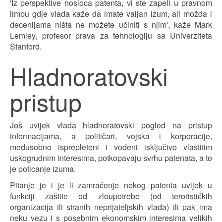
'Iz perspektive nosioca patenta, vi ste zapeli u pravnom
limbu gdje vlada kaže da imate valjan izum, ali možda i
decenijama ništa ne možete učiniti s njim', kaže Mark
Lemley, profesor prava za tehnologiju sa Univerziteta
Stanford.
Hladnoratovski
pristup
Još uvijek vlada hladnoratovski pogled na pristup
informacijama, a političari, vojska i korporacije,
međusobno isprepleteni i vođeni isključivo vlastitim
uskogrudnim interesima, potkopavaju svrhu patenata, a to
je poticanje izuma.
Pitanje je i je li zamračenje nekog patenta uvijek u
funkciji zaštite od zloupotrebe (od terorističkih
organizacija ili stranih neprijateljskih vlada) ili pak ima
neku vezu i s posebnim ekonomskim interesima velikih