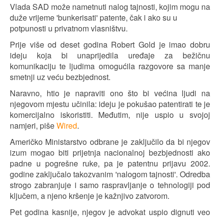
Vlada SAD može nametnuti nalog tajnosti, kojim mogu na
duže vrijeme 'bunkerisati' patente, čak i ako su u
potpunosti u privatnom vlasništvu.
Prije više od deset godina Robert Gold je imao dobru
ideju koja bi unaprijedila uređaje za bežičnu
komunikaciju te ljudima omogućila razgovore sa manje
smetnji uz veću bezbjednost.
Naravno, htio je napraviti ono što bi većina ljudi na
njegovom mjestu učinila: ideju je pokušao patentirati te je
komercijalno iskoristiti. Međutim, nije uspio u svojoj
namjeri, piše
Wired
.
Američko Ministarstvo odbrane je zaključilo da bi njegov
izum mogao biti prijetnja nacionalnoj bezbjednosti ako
padne u pogrešne ruke, pa je patentnu prijavu 2002.
godine zaključalo takozvanim 'nalogom tajnosti'. Odredba
strogo zabranjuje i samo raspravljanje o tehnologiji pod
ključem, a njeno kršenje je kažnjivo zatvorom.
Pet godina kasnije, njegov je advokat uspio dignuti veo