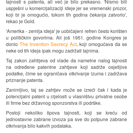
tajnosti s patenta, ali već je bilo prekasno. 'Nismo bili
uspješni u komercijalizaciji ideje jer se vremenski prozor,
koji bi je omogućio, tokom tih godina čekanja zatvorio',
rekao je Gold.
'Amerika - zemlja ideja' je uobičajeni refren često korišten
u političkim govorima. Ali još 1951. godine Kongres je
donio
The Invention Secrecy Act
, koji omogućava da se
neke od tih ideja ipak mogu zadržati tajnima.
Taj zakon zahtijeva od vlade da nametne nalog tajnosti
na određene patentne zahtjeve koji sadrže osjetljive
podatke, čime se ograničava otkrivanje izuma i zadržava
priznanje patenta.
Zanimljivo, taj se zahtjev može se izreći čak i kada je
potencijalni patent u cijelosti u vlasništvu privatne osobe
ili firme bez državnog sponzorstva ili podrške.
Postoji nekoliko tipova tajnosti, koji se kreću od
jednostavne zabrane izvoza pa sve do potpune zabrane
otkrivanja bilo kakvih podataka.