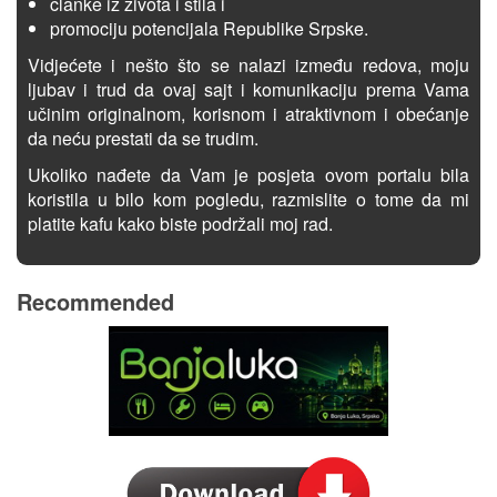
članke iz života i stila i
promociju potencijala Republike Srpske.
Vidjećete i nešto što se nalazi između redova, moju
ljubav i trud da ovaj sajt i komunikaciju prema Vama
učinim originalnom, korisnom i atraktivnom i obećanje
da neću prestati da se trudim.
Ukoliko nađete da Vam je posjeta ovom portalu bila
koristila u bilo kom pogledu, razmislite o tome da mi
platite kafu kako biste podržali moj rad.
Recommended