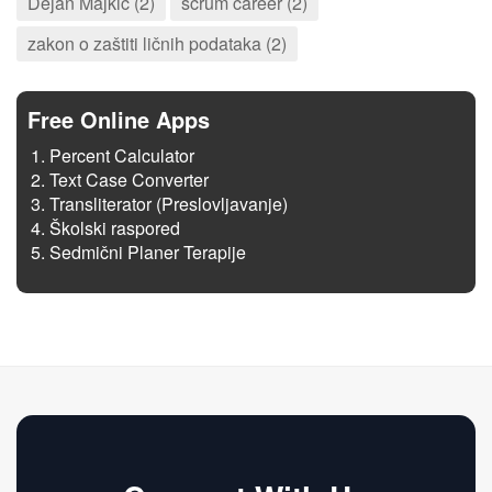
Dejan Majkić (2)
scrum career (2)
zakon o zaštiti ličnih podataka (2)
Free Online Apps
Percent Calculator
Text Case Converter
Transliterator (Preslovljavanje)
Školski raspored
Sedmični Planer Terapije