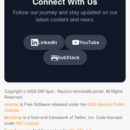
Connect With Us
Follow our journey and stay updated on our
latest content and news.
LinkedIn
YouTube
SubStack
Copyright © 2026 DM Spot - Naučno-tehnološki portal. All Rights
Reserved.
Joomla!
is Free Software released under the
GNU General Public
License.
Bootstrap
is a front-end framework of Twitter, Inc. Code licensed
under
MIT License.