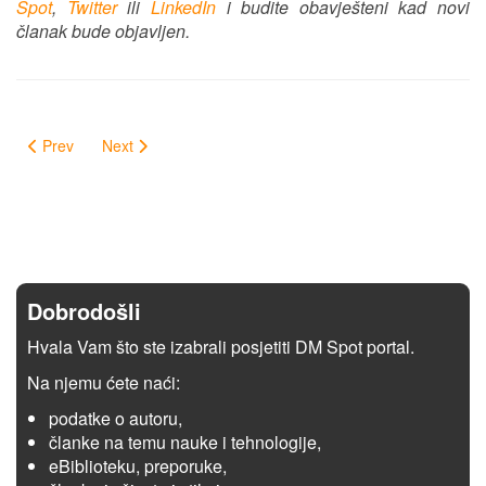
Spot
,
Twitter
ili
LinkedIn
i budite obavješteni kad novi
članak bude objavljen.
Prev
Next
Dobrodošli
Hvala Vam što ste izabrali posjetiti DM Spot portal.
Na njemu ćete naći:
podatke o autoru,
članke na temu nauke i tehnologije,
eBiblioteku, preporuke,