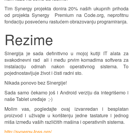
Tim Synergy projekta donira 20% naših ukupnih prihoda
od projekta Synergy Premium na Code.org, neprofitnu
fondaciju posvećenu rastućem obrazovanju programiranja.
Rezime
Sinergija je sada definitivno u mojoj kutiji IT alata za
svakodnevni rad ali i među prvim komadima softvera za
instalaciju odmah nakon operativnog sistema. To
pojednostavljuje život i čisti radni sto.
Nikada ponovo bez Sinergije!
Sada samo čekamo još i Android verziju da integrišemo i
naše Tablet uređaje ;-)
Molim vas, pogledajte ovaj izvanredan i besplatan
proizvod i uživajte u korištenju jedne tastature i jednog
miša između vaših različitih mašina i operativnih sistema.
http://synergy-foss.org/