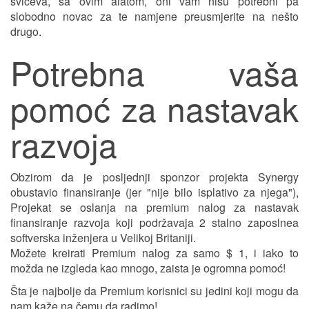
svičeva, sa ovim alatom, oni vam nisu potrebni pa
slobodno novac za te namjene preusmjerite na nešto
drugo.
Potrebna vaša
pomoć za nastavak
razvoja
Obzirom da je posljednji sponzor projekta Synergy
obustavio finansiranje (jer "nije bilo isplativo za njega"),
Projekat se oslanja na premium nalog za nastavak
finansiranje razvoja koji podržavaja 2 stalno zaposlnea
softverska inženjera u Velikoj Britaniji.
Možete kreirati Premium nalog za samo $ 1, i iako to
možda ne izgleda kao mnogo, zaista je ogromna pomoć!
Šta je najbolje da Premium korisnici su jedini koji mogu da
nam kaže na čemu da radimo!