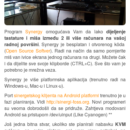
Program
Synergy
omogućava Vam da lako
dijeljenje
tastature i miša između 2 ili više računara na vašoj
radnoj površini
. Synergy je besplatan i otvorenog kôda
(
Open Source Softver
). Radi na način da samo pomjerite
miš van ivice ekrana jednog računara na drugi. Možete čak
i da dijelite sve svoje klipborde (CTRL+C). Sve što vam je
potrebno je mrežna veza.
Synergy je više platformska aplikacija (trenutno radi na
Windows-u, Mac-u i Linux-u).
Port
sinergetskog klijenta na Android platformi
trenutno je u
fazi planiranja. Vidi
http://sinergi-foss.org.
Novi programeri
su veoma dobrodošli da se pridruže. Zahtjeva modovani
Android sa pristupom /dev/uinput (Like Cyanogen) **
Još jedna bitna stvar, ukoliko ste planirali nabavku
KVM