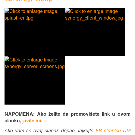
NAPOMENA: Ako želite da promovišete link u ovom
članku,
javite mi
.
Ako vam se ovaj članak dopao, lajkujte
FB stranicu DM