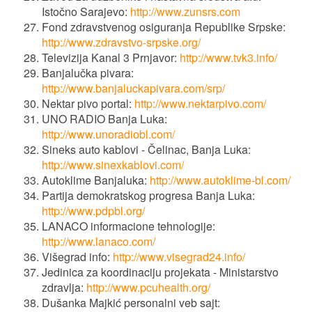
Istočno Sarajevo:
http://www.zunsrs.com
Fond zdravstvenog osiguranja Republike Srpske:
http://www.zdravstvo-srpske.org/
Televizija Kanal 3 Prnjavor:
http://www.tvk3.info/
Banjalučka pivara:
http://www.banjaluckapivara.com/srp/
Nektar pivo portal:
http://www.nektarpivo.com/
UNO RADIO Banja Luka:
http://www.unoradiobl.com/
Sineks auto kablovi - Čelinac, Banja Luka:
http://www.sinexkablovi.com/
Autoklime Banjaluka:
http://www.autoklime-bl.com/
Partija demokratskog progresa Banja Luka:
http://www.pdpbl.org/
LANACO informacione tehnologije:
http://www.lanaco.com/
Višegrad info:
http://www.visegrad24.info/
Jedinica za koordinaciju projekata - Ministarstvo
zdravlja:
http://www.pcuhealth.org/
Dušanka Majkić personalni veb sajt: