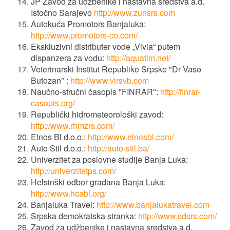
JP Zavod za udžbenike i nastavna sredstva a.d.
Istočno Sarajevo
http://www.zunsrs.com
Autokuća Promotors Banjaluka:
http://www.promotors-co.com/
Ekskluzivni distributer vode „Vivia“ putem
dispanzera za vodu:
http://aquatim.net/
Veterinarski Institut Republike Srpske "Dr Vaso
Butozan" :
http://www.virsvb.com
Naučno-stručni časopis "FINRAR":
http://finrar-
casopis.org/
Republički hidrometeorološki zavod:
http://www.rhmzrs.com/
Elnos Bl d.o.o.:
http://www.elnosbl.com/
Auto Stil d.o.o.:
http://auto-stil.ba/
Univerzitet za poslovne studije Banja Luka:
http://univerzitetps.com/
Helsinški odbor građana Banja Luka:
http://www.hcabl.org/
Banjaluka Travel:
http://www.banjalukatravel.com
Srpska demokratska stranka:
http://www.sdsrs.com/
Zavod za udžbenike i nastavna sredstva a.d.