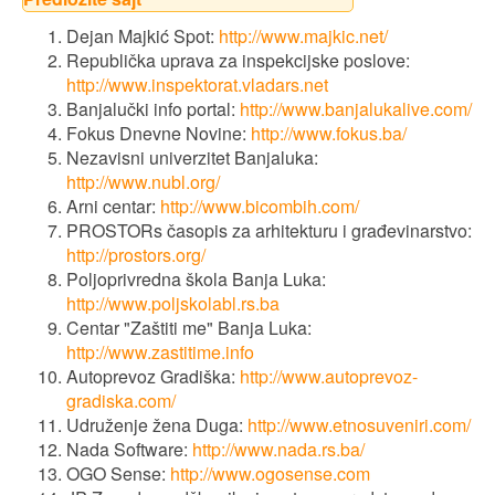
Dejan Majkić Spot:
http://www.majkic.net/
Republička uprava za inspekcijske poslove:
http://www.inspektorat.vladars.net
Banjalučki info portal:
http://www.banjalukalive.com/
Fokus Dnevne Novine:
http://www.fokus.ba/
Nezavisni univerzitet Banjaluka:
http://www.nubl.org/
Arni centar:
http://www.bicombih.com/
PROSTORs časopis za arhitekturu i građevinarstvo:
http://prostors.org/
Poljoprivredna škola Banja Luka:
http://www.poljskolabl.rs.ba
Centar "Zaštiti me" Banja Luka:
http://www.zastitime.info
Autoprevoz Gradiška:
http://www.autoprevoz-
gradiska.com/
Udruženje žena Duga:
http://www.etnosuveniri.com/
Nada Software:
http://www.nada.rs.ba/
OGO Sense:
http://www.ogosense.com