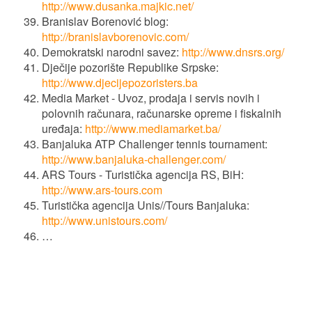
http://www.dusanka.majkic.net/
Branislav Borenović blog:
http://branislavborenovic.com/
Demokratski narodni savez:
http://www.dnsrs.org/
Dječije pozorište Republike Srpske:
http://www.djecijepozoristers.ba
Media Market - Uvoz, prodaja i servis novih i
polovnih računara, računarske opreme i fiskalnih
uređaja:
http://www.mediamarket.ba/
Banjaluka ATP Challenger tennis tournament:
http://www.banjaluka-challenger.com/
ARS Tours - Turistička agencija RS, BiH:
http://www.ars-tours.com
Turistička agencija Unis//Tours Banjaluka:
http://www.unistours.com/
…