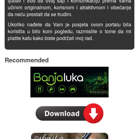
ljubav i trud da ovaj sajt i komunikaciju prema Vama
učinim originalnom, korisnom i atraktivnom i obećanje
da neću prestati da se trudim.
Ukoliko nađete da Vam je posjeta ovom portalu bila
koristila u bilo kom pogledu, razmislite o tome da mi
platite kafu kako biste podržali moj rad.
Recommended