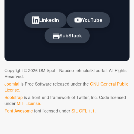
LinkedIn
YouTube
SubStack
Copyright © 2026 DM Spot - Naučno-tehnološki portal. All Rights
Reserved.
Joomla!
is Free Software released under the
GNU General Public
License.
Bootstrap
is a front-end framework of Twitter, Inc. Code licensed
under
MIT License.
Font Awesome
font licensed under
SIL OFL 1.1
.