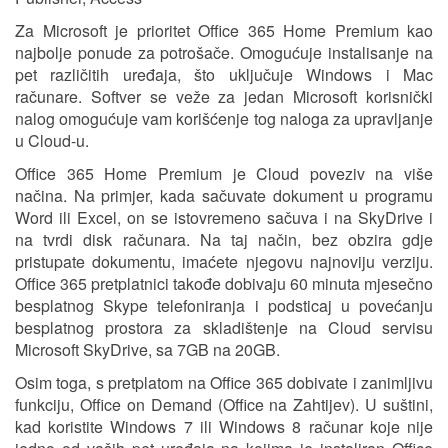
Za Microsoft je prioritet Office 365 Home Premium kao
najbolje ponude za potrošače. Omogućuje instalisanje na
pet različitih uređaja, što uključuje Windows i Mac
računare. Softver se veže za jedan Microsoft korisnički
nalog omogućuje vam korišćenje tog naloga za upravljanje
u Cloud-u.
Office 365 Home Premium je Cloud poveziv na više
načina. Na primjer, kada sačuvate dokument u programu
Word ili Excel, on se istovremeno sačuva i na SkyDrive i
na tvrdi disk računara. Na taj način, bez obzira gdje
pristupate dokumentu, imaćete njegovu najnoviju verziju.
Office 365 pretplatnici takođe dobivaju 60 minuta mjesečno
besplatnog Skype telefoniranja i podsticaj u povećanju
besplatnog prostora za skladištenje na Cloud servisu
Microsoft SkyDrive, sa 7GB na 20GB.
Osim toga, s pretplatom na Office 365 dobivate i zanimljivu
funkciju, Office on Demand (Office na Zahtijev). U suštini,
kad koristite Windows 7 ili Windows 8 računar koje nije