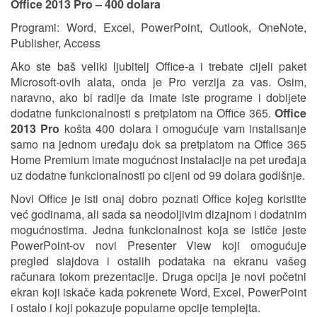
Office 2013 Pro – 400 dolara
Programi: Word, Excel, PowerPoint, Outlook, OneNote,
Publisher, Access
Ako ste baš veliki ljubitelj Office-a i trebate cijeli paket
Microsoft-ovih alata, onda je Pro verzija za vas. Osim,
naravno, ako bi radije da imate iste programe i dobijete
dodatne funkcionalnosti s pretplatom na Office 365.
Office
2013 Pro
košta 400 dolara i omogućuje vam instalisanje
samo na jednom uređaju dok sa pretplatom na Office 365
Home Premium imate mogućnost instalacije na pet uređaja
uz dodatne funkcionalnosti po cijeni od 99 dolara godišnje.
Novi Office je isti onaj dobro poznati Office kojeg koristite
već godinama, ali sada sa neodoljivim dizajnom i dodatnim
mogućnostima. Jedna funkcionalnost koja se ističe jeste
PowerPoint-ov novi Presenter View koji omogućuje
pregled slajdova i ostalih podataka na ekranu vašeg
računara tokom prezentacije. Druga opcija je novi početni
ekran koji iskače kada pokrenete Word, Excel, PowerPoint
i ostalo i koji pokazuje popularne opcije templejta.