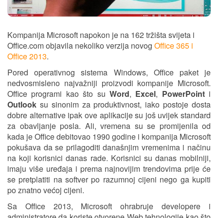
Kompanija Microsoft napokon je na 162 tržišta svijeta i
Office.com objavila nekoliko verzija novog
Office 365 i
Office 2013
.
Pored operativnog sistema Windows, Office paket je
nedvosmisleno najvažniji proizvodi kompanije Microsoft.
Office programi kao što su
Word
,
Excel
,
PowerPoint
i
Outlook
su sinonim za produktivnost, iako postoje dosta
dobre alternative ipak ove aplikacije su još uvijek standard
za obavljanje posla. Ali, vremena su se promijenila od
kada je Office debitovao 1990 godine i kompanija Microsoft
pokušava da se prilagoditi današnjim vremenima i načinu
na koji korisnici danas rade. Korisnici su danas mobilniji,
imaju više uređaja i prema najnovijim trendovima prije će
se pretplatiti na softver po razumnoj cijeni nego ga kupiti
po znatno većoj cijeni.
Sa Office 2013, Microsoft ohrabruje developere i
administratore da koriste otvorene Web tehnologije kao što