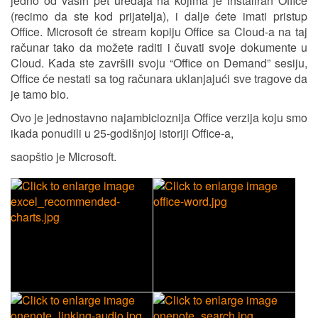
jedno od vaših pet uređaja na kojima je instaliran Office
(recimo da ste kod prijatelja), i dalje ćete imati pristup
Office. Microsoft će stream kopiju Office sa Cloud-a na taj
računar tako da možete raditi i čuvati svoje dokumente u
Cloud. Kada ste završili svoju “Office on Demand” sesiju,
Office će nestati sa tog računara uklanjajući sve tragove da
je tamo bio.
Ovo je jednostavno najambicioznija Office verzija koju smo
ikada ponudili u 25-godišnjoj istoriji Office-a,
saopštio je Microsoft.