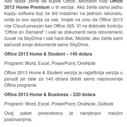
Ako radije želite da kupite Office, Microsoft nudi
Office
2013 Home Premium
u tri verzije. Ako želite samo jednu
kopiju softvera koji će biti instaliran na jednom računaru,
onda je ovo opcija za vas. Imajte na umu da Office 2013
nije Cloud povezan kao Office 365. Vi ne dobivate funkciju
“Office on Demand” i vaši se dokumenti neće istovremeno
čuvati na SkyDrive i vaš hard disk. Možete, ako želite sami
sačuvati svoje dokumente samo SkyDrive.
Office 2013 Home & Student – 140 dolara
Programi: Word, Excel, PowerPoint, OneNote
Office 2013 Home & Student verzija je najjeftinija verzija u
ponudi jer ćete za 140 dolara dobiti samo najosnovnije
Office programe.
Office 2013 Home & Business – 220 dolara
Programi: Word, Excel, PowerPoint, OneNote, Outlook
Ovaj paket prvenstveno je namjenjen manjim
poslovanjima.