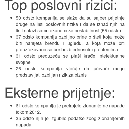
Top poslovni rizici:
50 odsto kompanija se slaže da su sajber prijetnje
druge na listi poslovnih rizika i da se iznad njih na
listi nalazi samo ekonomska nestabilnost (55 odsto)
37 odsto kompanija ozbiljno brine o šteti koja može
biti nanijeta brendu i ugledu, a koja može biti
prouzrokovana sajber-bezbjednosnim problemima
31 odsto preduzeća se plaši krađe intelektualne
svojine
26 odsto kompanija vjeruje da prevare mogu
predstavljati ozbiljan rizik za biznis
Eksterne prijetnje:
61 odsto kompanija je pretrpjelo zlonamjerne napade
tokom 2012.
35 odsto njih je izgubilo podatke zbog zlonamjernih
napada