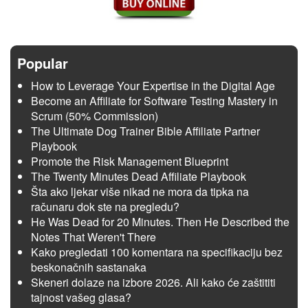
Popular
How to Leverage Your Expertise in the Digital Age
Become an Affiliate for Software Testing Mastery in
Scrum (50% Commission)
The Ultimate Dog Trainer Bible Affiliate Partner
Playbook
Promote the Risk Management Blueprint
The Twenty Minutes Dead Affiliate Playbook
Šta ako ljekar više nikad ne mora da tipka na
računaru dok ste na pregledu?
He Was Dead for 20 Minutes. Then He Described the
Notes That Weren't There
Kako pregledati 100 komentara na specifikaciju bez
beskonačnih sastanaka
Skeneri dolaze na izbore 2026. Ali kako će zaštititi
tajnost vašeg glasa?