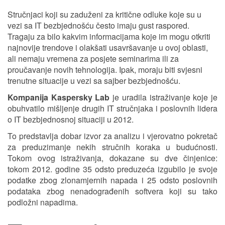
Stručnjaci koji su zaduženi za kritične odluke koje su u
vezi sa IT bezbjednošću često imaju gust raspored.
Tragaju za bilo kakvim informacijama koje im mogu otkriti
najnovije trendove i olakšati usavršavanje u ovoj oblasti,
ali nemaju vremena za posjete seminarima ili za
proučavanje novih tehnologija. Ipak, moraju biti svjesni
trenutne situacije u vezi sa sajber bezbjednošću.
Kompanija Kaspersky Lab
je uradila istraživanje koje je
obuhvatilo mišljenje drugih IT stručnjaka i poslovnih lidera
o IT bezbjednosnoj situaciji u 2012.
To predstavlja dobar izvor za analizu i vjerovatno pokretač
za preduzimanje nekih stručnih koraka u budućnosti.
Tokom ovog istraživanja, dokazane su dve činjenice:
tokom 2012. godine 35 odsto preduzeća izgubilo je svoje
podatke zbog zlonamjernih napada i 25 odsto poslovnih
podataka zbog nenadograđenih softvera koji su tako
podložni napadima.