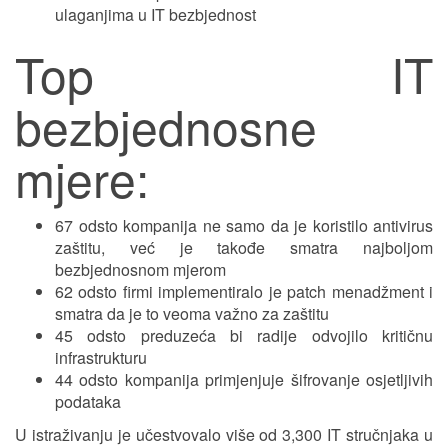
ulaganjima u IT bezbjednost
Top IT
bezbjednosne
mjere:
67 odsto kompanija ne samo da je koristilo antivirus
zaštitu, već je takođe smatra najboljom
bezbjednosnom mjerom
62 odsto firmi implementiralo je patch menadžment i
smatra da je to veoma važno za zaštitu
45 odsto preduzeća bi radije odvojilo kritičnu
infrastrukturu
44 odsto kompanija primjenjuje šifrovanje osjetljivih
podataka
U istraživanju je učestvovalo više od 3,300 IT stručnjaka u