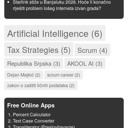
Starlink stiže u Banjaluku 2026. Hoće li konačno
riješiti problem lošeg interneta izvan grada?
Artificial Intelligence (6)
Tax Strategies (5)
Scrum (4)
Republika Srpska (3)
AKOOL AI (3)
Dejan Majkić (2)
scrum career (2)
zakon o zaštiti ličnih podataka (2)
Free Online Apps
Percent Calculator
Text Case Converter
Transliterator (Preslovljavanje)