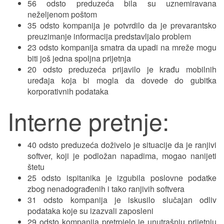
56 odsto preduzeća bila su uznemiravana
neželjenom poštom
35 odsto kompanija je potvrdilo da je prevarantsko
preuzimanje informacija predstavljalo problem
23 odsto kompanija smatra da upadi na mreže mogu
biti još jedna spoljna prijetnja
20 odsto preduzeća prijavilo je krađu mobilnih
uređaja koja bi mogla da dovede do gubitka
korporativnih podataka
Interne pretnje:
40 odsto preduzeća doživelo je situacije da je ranjivi
softver, koji je podložan napadima, mogao nanijeti
štetu
25 odsto ispitanika je izgubila poslovne podatke
zbog nenadograđenih i tako ranjivih softvera
31 odsto kompanija je iskusilo slučajan odliv
podataka koje su izazvali zaposleni
29 odsto kompanija pretrpjelo je unutrašnju prijetnju