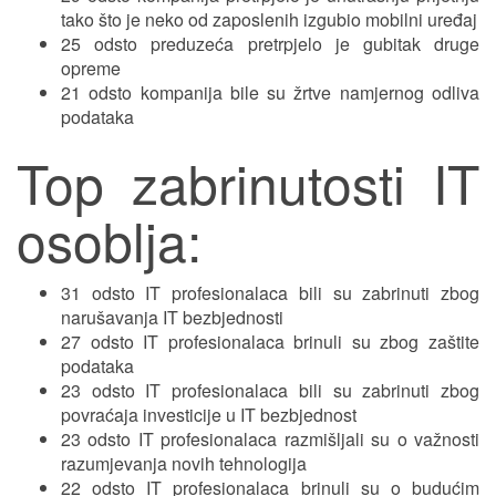
tako što je neko od zaposlenih izgubio mobilni uređaj
25 odsto preduzeća pretrpjelo je gubitak druge
opreme
21 odsto kompanija bile su žrtve namjernog odliva
podataka
Top zabrinutosti IT
osoblja:
31 odsto IT profesionalaca bili su zabrinuti zbog
narušavanja IT bezbjednosti
27 odsto IT profesionalaca brinuli su zbog zaštite
podataka
23 odsto IT profesionalaca bili su zabrinuti zbog
povraćaja investicije u IT bezbjednost
23 odsto IT profesionalaca razmišljali su o važnosti
razumjevanja novih tehnologija
22 odsto IT profesionalaca brinuli su o budućim