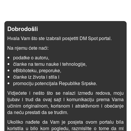
Dobrodošli
Hvala Vam što ste izabrali posjetiti DM Spot portal.
Na njemu ćete naći:
podatke o autoru,
članke na temu nauke i tehnologije,
eBiblioteku, preporuke,
članke iz života i stila i
promociju potencijala Republike Srpske.
Vidjećete i nešto što se nalazi između redova, moju
ljubav i trud da ovaj sajt i komunikaciju prema Vama
učinim originalnom, korisnom i atraktivnom i obećanje
da neću prestati da se trudim.
Ukoliko nađete da Vam je posjeta ovom portalu bila
koristila u bilo kom pogledu, razmislite o tome da mi