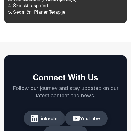
Školski raspored
Sedmični Planer Terapije
Connect With Us
Follow our journey and stay updated on our
latest content and news.
LinkedIn
YouTube