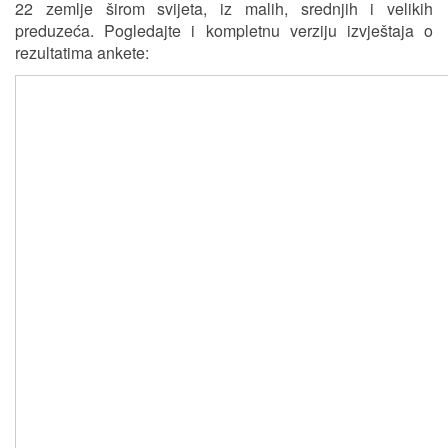
22 zemlje širom svijeta, iz malih, srednjih i velikih
preduzeća. Pogledajte i kompletnu verziju izvještaja o
rezultatima ankete: