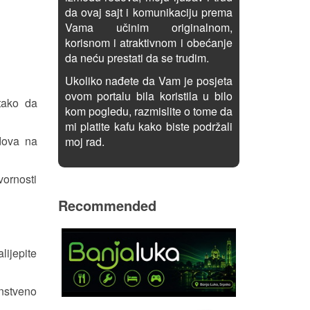
da ovaj sajt i komunikaciju prema
Vama učinim originalnom,
korisnom i atraktivnom i obećanje
da neću prestati da se trudim.
Ukoliko nađete da Vam je posjeta
ovom portalu bila koristila u bilo
tako da
kom pogledu, razmislite o tome da
mi platite kafu kako biste podržali
dova na
moj rad.
ornosti
Recommended
lijepite
instveno