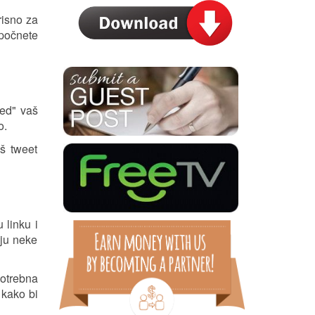
risno za
počnete
ned" vaš
o.
aš tweet
 linku i
aju neke
potrebna
 kako bi