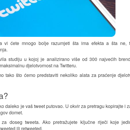
 vi ćete mnogo bolje razumjeti šta ima efekta a šta ne, 
nja.
la studiju u kojoj je analizirano više od 300 najvećih bren
i maksimalnu djelotvornost na Twitteru.
ko što ćemo predstaviti nekoliko alata za praćenje djelotv
ta?
o daleko je vaš tweet putovao. U okvir za pretragu kopirajte i za
jegov domet.
 za doseg tweeta. Ako pretražujete ključne riječi koje jed
 tweeted ili retweeted.