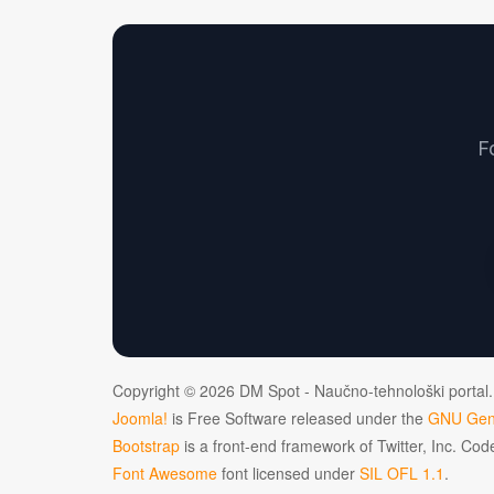
F
Copyright © 2026 DM Spot - Naučno-tehnološki portal.
Joomla!
is Free Software released under the
GNU Gene
Bootstrap
is a front-end framework of Twitter, Inc. Co
Font Awesome
font licensed under
SIL OFL 1.1
.