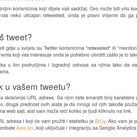
ijim korisnicima koji dijele vaš sadržaj. Ovo može biti vrlo ko
a vas neko uticajan retweeted, onda je pravo vrijeme da ga 
aš tweet?
eti gdje u svijetu su Twitter korisnicima "retweeted" ili "mentio
enta koji vas interesuje onda je potrebno utvrditi zašto je to tak
nika u tim područjima i izgradnji odnosa sa njima tako da v
jama.
link u vašem tweetu?
t za skraćenje URL adrese. Sa njim ćete smanjiti broj karaktera u
No, druga prednost ovih alata je da mnogi od njih takođe pruž
na web sajt, alat vam može reći koliko je ljudi kliknulo na link.
 adresa i koji će vam pružiti i statistiku je
Bit.ly
. Ako vam je 
 probate
Awe.sm
, koji uključuje i integraciju sa Google Analytics