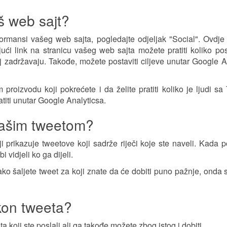
š web sajt?
ormansi vašeg web sajta, pogledajte odjeljak "Social". Ovdj
jući link na stranicu vašeg web sajta možete pratiti koliko posj
oj zadržavaju. Takođe, možete postaviti ciljeve unutar Google A
proizvodu koji pokrećete i da želite pratiti koliko je ljudi sa 
titi unutar Google Analyticsa.
vašim tweetom?
ji prikazuje tweetove koji sadrže riječi koje ste naveli. Kada p
 vidjeli ko ga dijeli.
i ako šaljete tweet za koji znate da će dobiti puno pažnje, onda
akon tweeta?
koji ste poslali ali ga takođe možete zbog istog i dobiti.