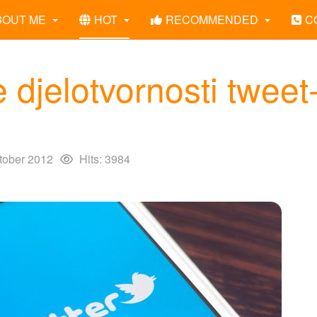
BOUT ME
HOT
RECOMMENDED
C
e djelotvornosti tweet
tober 2012
Hits: 3984