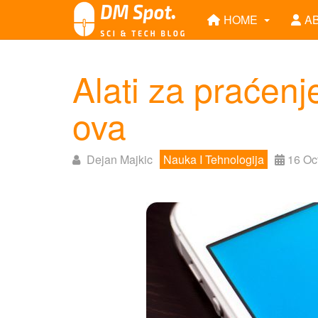
HOME
A
Alati za praćenj
ova
Dejan Majkic
Nauka I Tehnologija
16 Oc