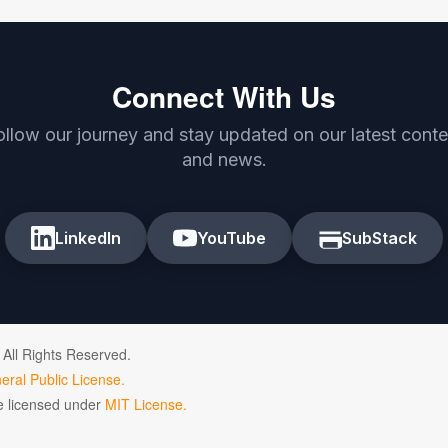
Connect With Us
ollow our journey and stay updated on our latest conte
and news.
LinkedIn
YouTube
SubStack
 All Rights Reserved.
ral Public License.
de licensed under
MIT License.