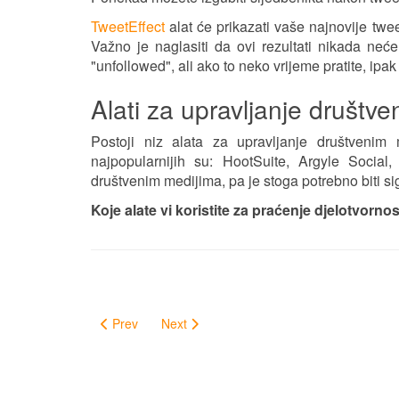
TweetEffect
alat će prikazati vaše najnovije tweet
Važno je naglasiti da ovi rezultati nikada neć
"unfollowed", ali ako to neko vrijeme pratite, ipa
Alati za upravljanje društv
Postoji niz alata za upravljanje društvenim 
najpopularnijih su: HootSuite, Argyle Social,
društvenim medijima, pa je stoga potrebno biti sig
Koje alate vi koristite za praćenje djelotvorno
Prev
Next