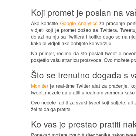
Koji promet je poslan na va
Ako koristite
Google Analytics
za praćenje perf
vidjeti koji je promet došao sa Twittera. Tweetu
dolazi na nju sa Twittera i koliko dugo se na nj
kako bi vidjeli ako dobijete konverziju.
Na primjer, recimo da ste poslali tweet o novom 
posjetilo vašu stranicu proizvoda. Ovo možete pra
Što se trenutno događa s 
Monitter
je real-time Twitter alat za praćenje, ko
tweet, možete ga pratiti u realnom vremenu kako bi
Ovo nećete raditi za svaki tweet koji šaljete, al
želite da ga pratite.
Ko vas je prestao pratiti n
Ponekad možete izgubiti sljedbenika nakon tweeta 