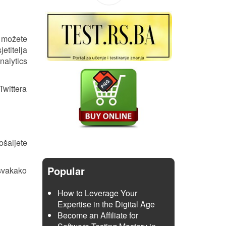
e možete
etitelja
nalytics
Twittera
ošaljete
Popular
 svakako
How to Leverage Your
Expertise in the Digital Age
Become an Affiliate for