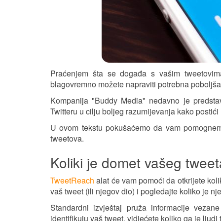
Praćenjem šta se događa s vašim tweetovima
blagovremno možete napraviti potrebna poboljša
Kompanija "Buddy Media" nedavno je predstavi
Twitteru u cilju boljeg razumijevanja kako postić
U ovom tekstu pokušaćemo da vam pomognemo ta
tweetova.
Koliki je domet vašeg twee
TweetReach
alat će vam pomoći da otkrijete kolik
vaš tweet (ili njegov dio) i pogledajte koliko je n
Standardni izvještaj pruža informacije vezane
identifikuju vaš tweet, vidjećete koliko ga je ljudi