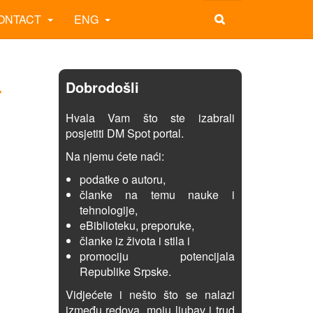
ONTACT
ENG
-
Dobrodošli
Hvala Vam što ste izabrali
posjetiti DM Spot portal.
Na njemu ćete naći:
podatke o autoru,
članke na temu nauke i
tehnologije,
eBiblioteku, preporuke,
članke iz života i stila i
promociju potencijala
Republike Srpske.
Vidjećete i nešto što se nalazi
između redova, moju ljubav i trud