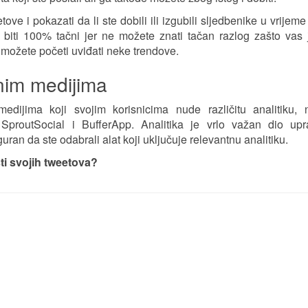
ove i pokazati da li ste dobili ili izgubili sljedbenike u vrijeme
e biti 100% tačni jer ne možete znati tačan razlog zašto vas
k možete početi uviđati neke trendove.
enim medijima
medijima koji svojim korisnicima nude različitu analitiku, 
 SproutSocial i BufferApp. Analitika je vrlo važan dio upr
uran da ste odabrali alat koji uključuje relevantnu analitiku.
sti svojih tweetova?