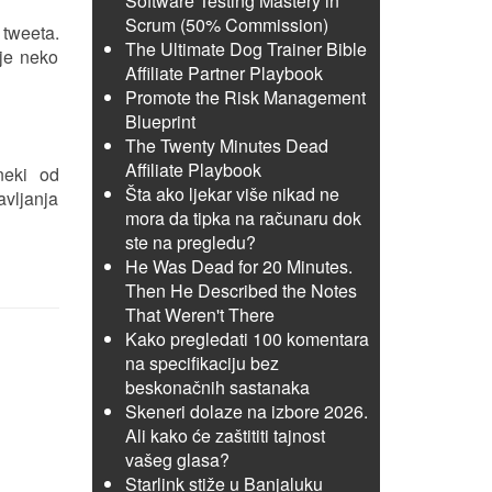
Software Testing Mastery in
Scrum (50% Commission)
 tweeta.
The Ultimate Dog Trainer Bible
 je neko
Affiliate Partner Playbook
Promote the Risk Management
Blueprint
The Twenty Minutes Dead
Affiliate Playbook
neki od
Šta ako ljekar više nikad ne
avljanja
mora da tipka na računaru dok
ste na pregledu?
He Was Dead for 20 Minutes.
Then He Described the Notes
That Weren't There
Kako pregledati 100 komentara
na specifikaciju bez
beskonačnih sastanaka
Skeneri dolaze na izbore 2026.
Ali kako će zaštititi tajnost
vašeg glasa?
Starlink stiže u Banjaluku