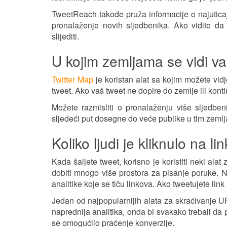
TweetReach takođe pruža informacije o najuticajn
pronalaženje novih sljedbenika. Ako vidite d
slijediti.
U kojim zemljama se vidi v
Twitter Map
je koristan alat sa kojim možete vidj
tweet. Ako vaš tweet ne dopire do zemlje ili kontin
Možete razmisliti o pronalaženju više sljedbe
sljedeći put dosegne do veće publike u tim zeml
Koliko ljudi je kliknulo na 
Kada šaljete tweet, korisno je koristiti neki ala
dobiti mnogo više prostora za pisanje poruke. 
analitike koje se tiču linkova. Ako tweetujete link 
Jedan od najpopularnijih alata za skraćivanje URL
naprednija analitika, onda bi svakako trebali da
se omogućilo praćenje konverzije.